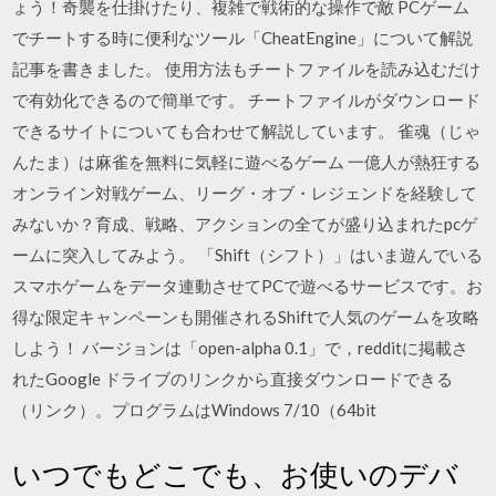
ょう！奇襲を仕掛けたり、複雑で戦術的な操作で敵 PCゲーム
でチートする時に便利なツール「CheatEngine」について解説
記事を書きました。 使用方法もチートファイルを読み込むだけ
で有効化できるので簡単です。 チートファイルがダウンロード
できるサイトについても合わせて解説しています。 雀魂（じゃ
んたま）は麻雀を無料に気軽に遊べるゲーム 一億人が熱狂する
オンライン対戦ゲーム、リーグ・オブ・レジェンドを経験して
みないか？育成、戦略、アクションの全てが盛り込まれたpcゲ
ームに突入してみよう。 「Shift（シフト）」はいま遊んでいる
スマホゲームをデータ連動させてPCで遊べるサービスです。お
得な限定キャンペーンも開催されるShiftで人気のゲームを攻略
しよう！ バージョンは「open-alpha 0.1」で，redditに掲載さ
れたGoogle ドライブのリンクから直接ダウンロードできる
（リンク）。プログラムはWindows 7/10（64bit
いつでもどこでも、お使いのデバ