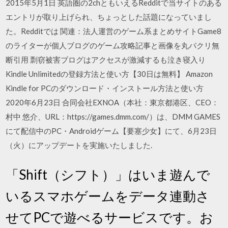
2015年5月1日 英語圏の2chともいえるRedditで当サイトのある
エントリが取り上げられ、ちょっとした話題になっていまし
た。Redditでは 関連：法人運営のゲーム系まとめサイトGame8
のライターが個人ブログのゲーム攻略記事と画像を丸パクリ無
断引用 剽窃被害ブログはアクセスが激減するも泣き寝入り
Kindle Unlimitedの登録方法と使い方【30日は無料】 Amazon
Kindle for PCのダウンロード・インストール方法と使い方
2020年6月23日 合同会社EXNOA（本社：東京都港区、CEO：
村中 悠介、URL：https://games.dmm.com/）は、DMM GAMES
にて配信中のPC・Androidゲーム【要塞少女】にて、6月23日
（火）にアップデートを実施いたしました.
「Shift（シフト）」はいま遊んで
いるスマホゲームをデータ連動さ
せてPCで遊べるサービスです。お