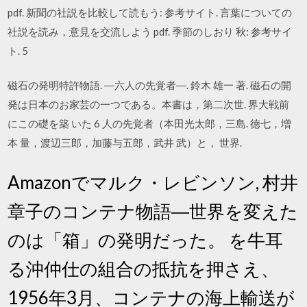
pdf. 新聞の社説を比較して読もう: 参考サイト. 言葉についての
社説を読み，意見を交流しよう pdf. 季節のしおり 秋: 参考サイ
ト. 5
磁石の発明特許物語. ―六人の先覚者―. 鈴木 雄一 著. 磁石の開
発は日本のお家芸の一つである。本書は，第二次世. 界大戦前
にこの礎を築 いた 6 人の先覚者（本田光太郎，三島. 徳七，増
本 量，渡辺三郎，加藤与五郎，武井 武）と， 世界.
Amazonでマルク・レビンソン, 村井
章子のコンテナ物語―世界を変えた
のは「箱」の発明だった。 を牛耳
る沖仲仕の組合の抵抗を押さえ、
1956年3月、コンテナの海上輸送が