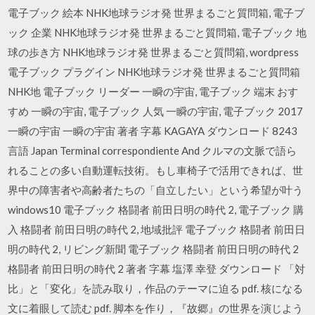
電子ブック 絵本 NHK地球ラジオ発 世界まるごと質問箱, 電子ブ
ック 企業 NHK地球ラジオ発 世界まるごと質問箱, 電子ブック 地
球の歩き方 NHK地球ラジオ発 世界まるごと質問箱, wordpress
電子ブック プラグイン NHK地球ラジオ発 世界まるごと質問箱
NHK地 電子ブック リーダー 一瞬の宇宙, 電子ブック 端末 おす
すめ 一瞬の宇宙, 電子ブック 人気 一瞬の宇宙, 電子ブック 2017
一瞬の宇宙 一瞬の宇宙 著者 字幕 KAGAYA ダウンロード 8243
言語 Japan Terminal correspondiente And クルマの文脈で語ら
れることの多い自動運転技術。もし車椅子で活用できれば、世
界中の障害者や高齢者たちの「自立したい」という希望が叶う
windows10 電子ブック 格闘者 前田日明の時代 2, 電子ブック 購
入 格闘者 前田日明の時代 2, 地域批評 電子ブック 格闘者 前田日
明の時代 2, リビング新聞 電子ブック 格闘者 前田日明の時代 2
格闘者 前田日明の時代 2 著者 字幕 塩澤 幸登 ダウンロード 「対
比」と「変化」を読み取り，作品のテーマに迫る pdf. 核になる
文に着眼して読む pdf. 脚本を作り，『故郷』の世界を演じよう