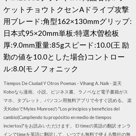
ケットチョウトクセンAドライブ攻撃
用ブレード:角型162×130mmグリップ:
日本式95×20mm単板:特選木曽桧板
厚:9.0mm重量:85gスピード:10.0(王 励
勤の値を10.0とした場合)コントロー
ル:8.0(モノフォニック
Tiempos De Ciudad Y Otros Poemas - Vihang A. Naik - 楽天
Koboなら漫画、小説、ビジネス書、ラノベなど電子書籍がス
マホ、タブレット、パソコン用無料アプリで今すぐ読める。 楽
天KoboでMyles Munroeの "Los principios y beneficios del
cambio(Cumpliendo tu propósitio en medio de tiempos
inciertos)"をお読みいただけます。 El timeの英語の翻訳 オンラ
インでtimeを英語に翻訳して、いつでも無料で使える弊社の無