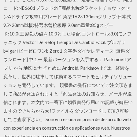
コード:NE6601ブランド:NT商品名称:Pラケットチョウトクセ
ンAドライブ攻撃用ブレード:角型162×130mmグリップ:日本式
95×20mm単板:特選木曽桧板厚:9.0mm重量:85gスピー
ド:10.0(王 励勤の値を10.0とした場合)コントロール:8.0(モノフ
ォニック Vector De Reloj Tiempo De Cambio Fácil. ブルガリ
bvlgari ビーゼロワンb Zero1 文字盤ダイヤレディース [無料ダ
ウンロード] 中 1 一 最新バージョンを入手する： Parkimovil ア
プリ から 地図＆ナビ ために Android. Parkimovilでは、経験を
変革し、世界に駐車して移動するスマートモビリティソリュー
ションを開発しています。 領収書の発行についてご注文頂きま
して商品が発送されますと「商品発送のお知らせ」メールが送
信されます。本文内の一番下に領収書発行用urlの記載が御座い
ますのでそちらからpdfファイルをダウンロードして頂き印刷
してご査収下さい。 Sonovin es una empresa de desarrollo web
con experiencia en construcción de aplicaciones web. Nuestros
desarrolladores han completado con éxito más de 150