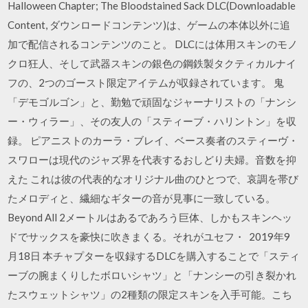
Halloween Chapter; The Bloodstained Sack DLC(Downloadable
Content, ダウンロードコンテンツ)は、ゲームの本体以外に追
加で配信されるコンテンツのこと。 DLCには体用スキンのモノ
クロ狂人、そして武器スキンの銀色の鋼鉄製タクティカルナイ
フの、2つのゴースト限定アイテムが収録されています。 鬼
「デモゴルゴン」と、勤勉で頑固なジャーナリストの「ナンシ
ー・ウィラー」、その友人の「スティーブ・ハリントン」を収
録。 ピアニストのカーラ・ブレイ、ベース奏者のスティーヴ・
スワローは現代のジャズ界を代表するおしどり夫婦。音数を抑
えた これは彼の代表的なオリジナル曲のひとつで、哀調を帯び
たメロディと、繊細なギターの音が見事に一致している。
Beyond All 2メートルはあるであろう巨体、しかもスキンヘッ
ドでサックスを豪快に吹きまくる。それがユセフ・ 2019年9
月18日 本チャプターを収録するDLCを購入することで「スティ
ーブの腕まくりしたボロいシャツ」と「ナンシーの引き裂かれ
たスウェットシャツ」の2種類の限定スキンを入手可能。こち