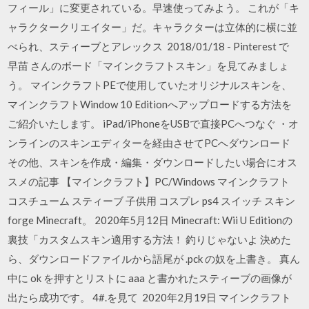
フィール」に変更されている。早速使ってみよう。 これが「キ
ャラクタークリエイター」だ。キャラクターは立体的に横に並
べられ、スティーブとアレックス 2018/01/18 - Pinterest で
早苗 さんのボード「マインクラフトスキン」を見てみましょ
う。 マインクラフトPEで使用していたオリジナルスキンを、
マインクラフトWindow 10 Editionへアップロードする方法を
ご紹介いたします。 iPad/iPhoneをUSBで直接PCへつなぐ ・オ
ンラインのスキンエディターを経由させてPCへダウンロード
その他、スキンを作成・編集・ダウンロードしたい場合にオス
スメの記事 【マインクラフト】PC/Windows マインクラフト
コスチューム スティーブ 子供用 コスプレ ps4 スイッチ スキン
forge Minecraft。 2020年5月12日 Minecraft: Wii U Editionの
裏技「カスタムスキン適用する方法！ 釣りじゃないよ 決めた
ら、ダウンロードファイルから語尾が .pck の奴を上書き。 真ん
中に ok を押すとリストに aaa と書かれたスティーブの画像が
出たら成功です。 4#.を見て 2020年2月19日 マインクラフト