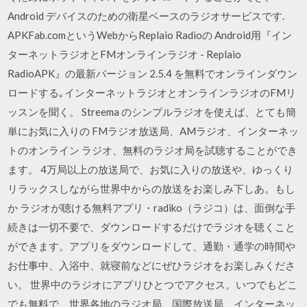
Android デバイスのための衛星ベースのラジオサービスです.
APKFab.comというWebからReplaio Radioの Android用『イン
ターネットラジオとFMオンラインラジオ - Replaio
RadioAPK』の最新バージョン 2.5.4 を無料でオンラインダウン
ロードする｡インターネットラジオとオンラインラジオのFMリ
ッスンを聞く。 Streema のシンプルラジオを使えば、とても簡
単にお気に入りの FMラジオ放送局、AMラジオ、インターネッ
トのオンライン ラジオ、無料のラジオ局を試聴することができ
ます。 4万局以上の放送局で、お気に入りの放送や、ゆっくり
リラックスしながら世界中からの放送をお楽しみ下しあ。もし
か ラジオが聴ける無料アプリ・radiko（ラジコ）は、面倒な手
続きは一切不要で、ダウンロードするだけでラジオを聴くこと
ができます。アプリをダウンロードして、通勤・通学の時間や
お仕事中、入浴中、就寝前などにぜひラジオをお楽しみくださ
い。 世界中のラジオにアプリひとつでアクセス。いつでもどこ
でも無料で、世界各地のラジオ局、国際放送局、インターネッ