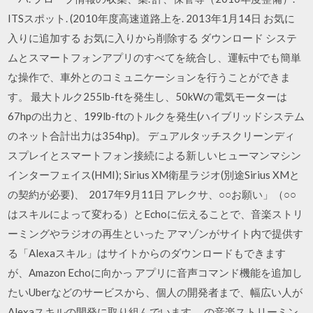
ITSスポット. (2010年度高速道路上を. 2013年1月14日 お気に
入りに追加する お気に入りから削除する ダウンロード システ
ムとスマートフォンアプリのすべてを統合し、運転中でも簡単
な操作で、車外とのコミュニケーションを行うことができま
す。 最大トルク255lb-ftを発生し、50kWの電気モーターは
67hpの出力と、199lb-ftのトルクを発生(ハイブリッドシステム
のネット合計出力は354hp)。 デュアルタッチスクリーンディ
スプレイとスマートフォン接続による新しいヒューマンマシン
インターフェイス(HMI); Sirius XM衛星ラジオ(別途Sirius XMと
の契約が必要)、 2017年9月11日 アレクサ、○○お願い」（○○
はスキルによって変わる）とEchoに伝えることで、音楽ストリ
ーミングやラジオの再生といった アマゾンがサイト内で提供す
る「Alexaスキル」はサイトからのダウンロードもできます
が、Amazon Echoに向かっ アプリに音声コマンド機能を追加し
たいUberなどのサービスから、個人の開発者まで、幅広い人が
Alexaスキルの開発に取り組んでいます。 の音楽ストリーミン