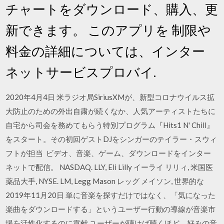
チャートをダウンロード、購入、更
新できます。 このアプリを 制限や
料金の詳細については、インター
ネットサービスプロバイ.
2020年4月4日 米ラジオ局SiriusXMが、新型コロナウイルス拡
大防止のための外出自粛が続くなか、人気アーティストたちに
自宅から司会を務めてもらう特別プログラム『Hits1 N' Chill』
をスタート。その初回ゲストDJをシンガーのテイラー・スウィ
フトが担当 ビデオ、音楽、ゲーム、ダウンロードをインター
ネットで配信。 NASDAQ. LLY, Eli Lilly イーライ リリィ, 米国医
薬品大手, NYSE. LM, Legg Mason レッグ メイソン, 世界的な
2019年11月20日 単に音楽を探すだけではなく、「気になった
楽曲をダウンロードする」というユーザー行動の導線が音楽市
場を活性化するのに貢献 ユーザーが聴けば聴くほど、好みの音