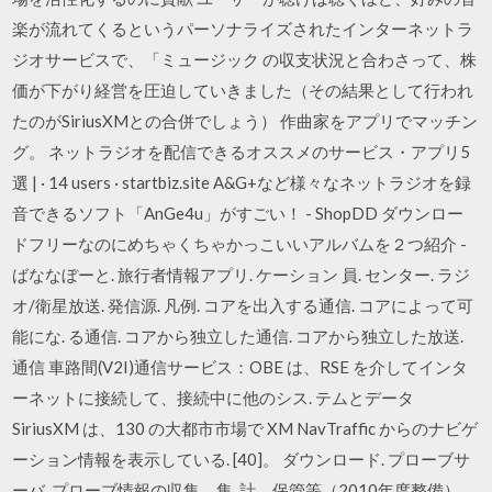
楽が流れてくるというパーソナライズされたインターネットラ
ジオサービスで、「ミュージック の収支状況と合わさって、株
価が下がり経営を圧迫していきました（その結果として行われ
たのがSiriusXMとの合併でしょう） 作曲家をアプリでマッチン
グ。 ネットラジオを配信できるオススメのサービス・アプリ5
選 | · 14 users · startbiz.site A&G+など様々なネットラジオを録
音できるソフト「AnGe4u」がすごい！ - ShopDD ダウンロー
ドフリーなのにめちゃくちゃかっこいいアルバムを２つ紹介 -
ばななぼーと. 旅行者情報アプリ. ケーション 員. センター. ラジ
オ/衛星放送. 発信源. 凡例. コアを出入する通信. コアによって可
能にな. る通信. コアから独立した通信. コアから独立した放送.
通信 車路間(V2I)通信サービス：OBE は、RSE を介してインタ
ーネットに接続して、接続中に他のシス. テムとデータ
SiriusXM は、130 の大都市市場で XM NavTraffic からのナビゲ
ーション情報を表示している. [40]。 ダウンロード. プローブサ
ーバ. プローブ情報の収集、集. 計、保管等（2010年度整備）.