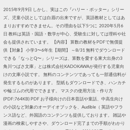
2015年9月9日 しかし、実はこの『ハリー・ポッター』シリー
ズ、児童小説としては白眉の出来ですが、英語教材としてはあ
まりおすすめできません。その理由を以下5つに 2020年5月6
日 教科は英語・国語・数学が中心、受験生に対しては理科や社
会も提供されています。 【内容】 算数の教材をPDFで無償提
供【対象】 小学3〜6年生【期間】 ～8/31 無料でダウンロード
できる「なっとQ〜」シリーズは、算数を愛する東大出身の3
角川つばさ文庫」とは株式会社KADOKAWAが発行する児童向
けの文庫小説です。 無料のコンテンツであっても一部通信料が
発生するものがあります。 型紙もダウンロードでき、ハンカチ
や輪ゴムの代用でできます。 マスクの使用方法・作り方
(PDF:764KB) PDF お子様向けの日本昔話や童話、中高生向け
の小説など対象のオーデイオブックを、Audible（ 英語やフラ
ンス語など、外国語のコンテンツも提供しております。 雑誌や
漫画の検索しやすさや、ダウンロード完了までの手順がわかり