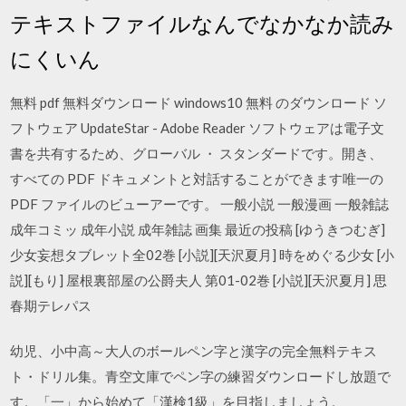
テキストファイルなんでなかなか読み
にくいん
無料 pdf 無料ダウンロード windows10 無料 のダウンロード ソ
フトウェア UpdateStar - Adobe Reader ソフトウェアは電子文
書を共有するため、グローバル ・ スタンダードです。開き、
すべての PDF ドキュメントと対話することができます唯一の
PDF ファイルのビューアーです。 一般小説 一般漫画 一般雑誌
成年コミッ 成年小説 成年雑誌 画集 最近の投稿 [ゆうきつむぎ]
少女妄想タブレット全02巻 [小説][天沢夏月] 時をめぐる少女 [小
説][もり] 屋根裏部屋の公爵夫人 第01-02巻 [小説][天沢夏月] 思
春期テレパス
幼児、小中高～大人のボールペン字と漢字の完全無料テキス
ト・ドリル集。青空文庫でペン字の練習ダウンロードし放題で
す。「一」から始めて「漢検1級」を目指しましょう。