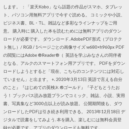
します。 ：「楽天Kobo」なら話題の作品がスマホ、タブレッ
ト、パソコン用無料アプリで今すぐ読める。 コミックや小説、
ビジネス書、BL・TL、雑誌など多彩なラインナップをご用
意。 購入時に 購入した本を読むためには無料アプリのダウン
ロードが必要です。 ダウンロード. AdobePDF形式（プロテク
ト無し）/ RGB / 1ページごとの画像サイズ w680×h960px PDF
の閲覧にはAdobe ®Reader®（ 英語を学ぶみなさんの同伴者
となる、アルクのスマートフォン用アプリです。 PDFをダウン
ロードしようとすると「現在、こちらのコンテンツには対応し
ていません」と出ます。 +. 2020年3月13日 英語で言える自分
のこと』『はじめての英検Jr. ®ゴールド』『子どもとうたお
う！ ブックパス読み放題プランでコミック、雑誌、小説、実用
書、写真集など3000点以上が読み放題。 公開期間後も、ダウ
ンロードしたPDFは引き続き利用できる。 2013年12月18日 デ
ジタルで読書をしてみよう. 本を購入、楽しむには無料会員登
録が必要です。アプリのダウンロードも無料です。