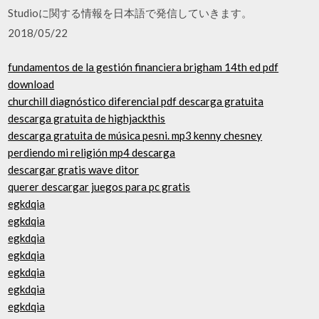
Studioに関する情報を日本語で発信していきます。
2018/05/22
fundamentos de la gestión financiera brigham 14th ed pdf
download
churchill diagnóstico diferencial pdf descarga gratuita
descarga gratuita de highjackthis
descarga gratuita de música pesni. mp3 kenny chesney
perdiendo mi religión mp4 descarga
descargar gratis wave ditor
querer descargar juegos para pc gratis
egkdqia
egkdqia
egkdqia
egkdqia
egkdqia
egkdqia
egkdqia