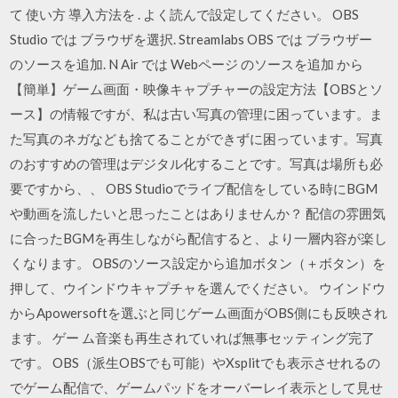
て 使い方 導入方法を . よく読んで設定してください。 OBS
Studio では ブラウザを選択. Streamlabs OBS では ブラウザー
のソースを追加. N Air では Webページ のソースを追加 から
【簡単】ゲーム画面・映像キャプチャーの設定方法【OBSとソ
ース】の情報ですが、私は古い写真の管理に困っています。ま
た写真のネガなども捨てることができずに困っています。写真
のおすすめの管理はデジタル化することです。写真は場所も必
要ですから、、 OBS Studioでライブ配信をしている時にBGM
や動画を流したいと思ったことはありませんか？ 配信の雰囲気
に合ったBGMを再生しながら配信すると、より一層内容が楽し
くなります。 OBSのソース設定から追加ボタン（＋ボタン）を
押して、ウインドウキャプチャを選んでください。 ウインドウ
からApowersoftを選ぶと同じゲーム画面がOBS側にも反映され
ます。 ゲー ム音楽も再生されていれば無事セッティング完了
です。 OBS（派生OBSでも可能）やXsplitでも表示させれるの
でゲーム配信で、ゲームパッドをオーバーレイ表示として見せ