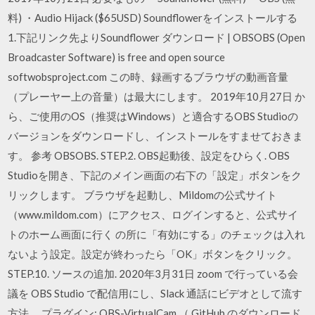
料) ・Audio Hijack ($65USD) Soundflowerをインストールする
1.下記リンク先よりSoundflower ダウンロード | OBSOBS (Open
Broadcaster Software) is free and open source
softwobsproject.com この時、録画するブラウザの動画音量
（プレーヤー上の音量）は最大にします。 2019年10月27日 か
ら、ご使用のOS（推奨はWindows）と適合するOBS Studioの
バージョンをダウンロードし、インストールをすませておきま
す。 参考 OBSOBS. STEP.2. OBS起動後、設定をひらく. OBS
Studioを開き、下記のメイン画面の右下の「設定」ボタンをク
リックします。 ブラウザを起動し、Mildomの公式サイト
（www.mildom.com）にアクセス、ログインすると、公式サイ
トのホーム画面に行く の所に「有効にする」のチェックは入れ
ないよう設定。設定が終わったら「OK」ボタンをクリック。
STEP.10. ソースの追加. 2020年3月31日 zoom で行っている会
議を OBS Studio で配信用にし、Slack 通話にビデオとして流す
方法。 プラグイン: OBS-VirtualCam （ GitHub のダウンロード