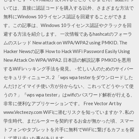
いては、直接に認証コードを購入する以外、さまざまな方法で
無料にWindows 10ライセンス認証を回避することができま
す。この記事は、Windows 10ライセンス認証やクラックを回
避する方法を紹介します。 一次情報であるhashcatのフォーラ
ムのスレッド New attack on WPA/WPA2 using PMKID. The
Hacker Newsの記事 How to Hack WiFi Password Easily Using
New Attack On WPA/WPA2. 日本語の解説記事 PMKIDを悪用
するWiFiハッキング手法を発見。 - 忙しい人のためのサイバー
セキュリティニュース. 2 「wps wpa testerをダウンロードした
んだけどイマイチ使い方が分からない、これってどうやって使
うの？」『wps wpa tester』はwifiのパスワード解析が行える、
非常に便利なアプリケーションです。 Free Vector Art by
www.Vecteezy.com WiFiに潜むリスクを知っていますか？. 私の
学生時代、まだルーターを契約するお金が無かった頃、スマー
トフォンやタブレットを片手に無料でWiFiに繋げるカフェを探
して渡り歩いた事があります。