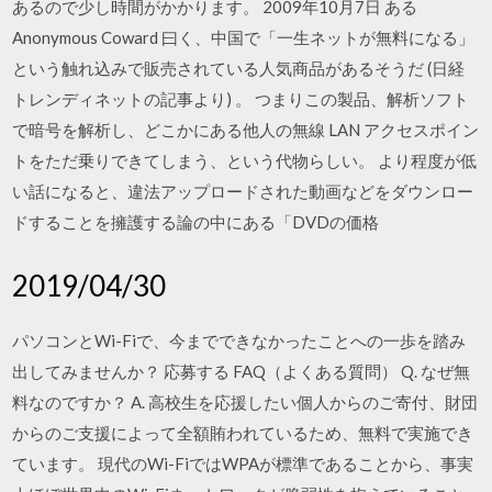
あるので少し時間がかかります。 2009年10月7日 ある
Anonymous Coward 曰く、中国で「一生ネットが無料になる」
という触れ込みで販売されている人気商品があるそうだ (日経
トレンディネットの記事より) 。 つまりこの製品、解析ソフト
で暗号を解析し、どこかにある他人の無線 LAN アクセスポイン
トをただ乗りできてしまう、という代物らしい。 より程度が低
い話になると、違法アップロードされた動画などをダウンロー
ドすることを擁護する論の中にある「DVDの価格
2019/04/30
パソコンとWi-Fiで、今までできなかったことへの一歩を踏み
出してみませんか？ 応募する FAQ（よくある質問） Q. なぜ無
料なのですか？ A. 高校生を応援したい個人からのご寄付、財団
からのご支援によって全額賄われているため、無料で実施でき
ています。 現代のWi-FiではWPAが標準であることから、事実