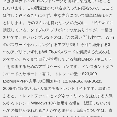
上ほぼ世界中のWi-Fiネットワークが脆弱性を抱えていること
になります。 この調査はかなり込み入った内容なので、ここで
は詳しく述べることはせず、主な内容について簡単に触れるこ
とにします。 そのスキルを持たない人のために、「私のwi-fiに
接続している」タイプのアプリがいくつかありますが、一部は
無料です。良いシンプルなものは、[この悪い子] [3]です。 WiFi
のパスワードをハッキングするアプリ3選！ 今回ご紹介する3
つのアプリはいずれもWi-Fiのパスワードを解読するためのも
のですが、あくまで自分が管理している無線LANのセキュリテ
ィを調査するためのアプリケーションです。 インスタントダウ
ンロードのサポート：有り。 トレントの数：893,000+
ExpressVPNを入手 30日間無料！ 12. RARBG. RARBGは、
2008年に設立された人気のあるトレントサイトです。調査に
よると、トレントファイルとマグネットリンクを提供する人気
のあるトレント Windows 10を使用する場合、認証しないとす
べての機能が使われることができません。認証については、直