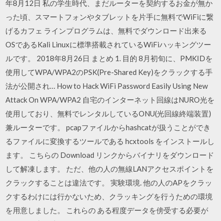
年8月12日 私の学生時代、まだルーターを契約するお金が無か
った頃、スマートフォンやタブレットを片手に無料でWiFiに繋
げるカフェ ラインプログラムは、無料でダウンロード出来る
OSであるKali Linuxに標準搭載されているWiFiハッキングツー
ルです。 2018年8月26日 まとめ 1. 目的 8月初旬に、PMKIDを
使用してWPA/WPA2のPSK(Pre-Shared Key)をクラックする手
法が公開され… How to Hack WiFi Password Easily Using New
Attack On WPA/WPA2 自宅のインターネット回線はNURO光を
使用しており、無料でレンタルしているONU(光回線終端装置)
兼ルーターです。 pcapファイルからhashcatが扱うことができ
るファイルに変換するツールである hcxtools をインストールし
ます。 こちらの Download リンクからバイナリをダウンロード
して解凍します。 ただ、他の人の無線LANアクセスポイントを
クラックすることは違法です。 実験環境. 他の人のAPをクラッ
クするわけには行かないため、クラッキングを行うための環境
を用意しました。 これらの ある程度データを傍受する必要が