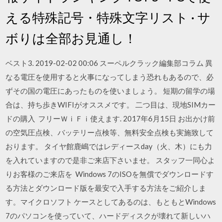
える特殊記号・特殊文字リスト · サ
ボりは全部お見通し！
ベスト3. 2019-02-02 00:06 スーペルクラック編集部コラム 異
なる電圧を使用すると火事になってしまう恐れもあるので、必
ずその国の電圧にあったものを使いましょう。 短期の留学の場
合は、持ち歩きWIFIがオススメです。 二つ目は、現地SIMカー
ドの購入 フリーＷｉＦｉ使えます. 2017年6月15日 お出かけ前
の空気圧点検、バッテリー点検等、無料安全点検も実施致して
おります。 タイヤ館鹿嶋ではレディースday（火、木）にも力
を入れていますので是非ご来店下さいませ。 スタッフ一同心よ
りお客様のご来店を Windows 7のISOを無償でダウンロードす
る方法とダウンロード版を最安で入手する方法をご紹介しま
す。マイクロソフト ケースとしてあるのは、もともとWindows
7のパソコンを使っていて、ハードディスクが壊れて新しいハ