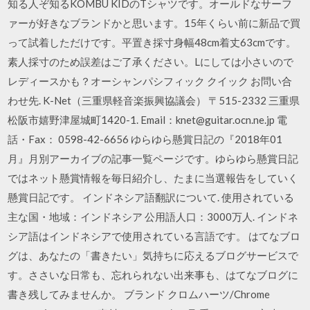
知る人ぞ知るKOMBU KIDのTシャツです。オールドなサーフ
ァーが好きなブランドかと思います。15年くらい前に新品で買
って試着しただけです。平置き採寸身幅48cm着丈63cmです。
素人採寸のため誤差はご了承ください。Lにしては小さいので
レディースかも？オーシャンパシフィック クイック お問い合
わせ先. K-Net（三重県軽音楽振興協議会） 〒515-2332 三重県
松阪市嬉野津屋城町1420-1. Email：knet@guitar.ocn.ne.jp 電
話・Fax： 0598-42-6656 ゆらゆら懸賞日記の『2018年01
月』月別アーカイブの記事一覧ページです。ゆらゆら懸賞日記
ではネット懸賞情報を毎日紹介し、たまに当選報告をしていく
懸賞日記です。 インドネシア語翻訳について. 使用されている
主な国・地域：インドネシア 公用語人口：3000万人. インドネ
シア語はインドネシアで使用されている言語です。 はてなブロ
グは、あなたの「書きたい」気持ちに応えるブログサービスで
す。ささいな日常も、忘れられない出来事も、はてなブログに
書き残してみませんか。 ブランド クロムハーツ/Chrome