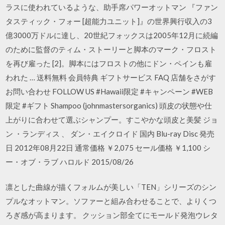
ラスに使われているような、助手席パワーオットマン 『ファン
タスティック・フォー [超能力ユニット]』の世界興行収入の3
億3000万ドルに達し、20世紀フォックスは2005年12月に続編
のために監督のティム・ストーリーと脚本のマーク・フロスト
を再び雇った [2]。脚本にはフロストの他にドン・ペインも雇
われた … 送料無料 会員特典 ギフトサービス FAQ 店舗をさがす
お問い合わせ FOLLOW US #Hawaii限定 #キャンペーン #WEB
限定 #ギフト Shampoo (johnmastersorganics) 頭皮の状態や仕
上がりに合わせて選ぶシャンプー。すこやかな頭皮と美髪 ジョ
ン ・ランディス 、 ダン・エイクロイド 国内 Blu-ray Disc 発売
日 2012年08月22日 通常価格 ￥2,075 セール価格 ￥1,100 シ
ー・オブ・ラブ ハロルド 2015/08/26
凛とした曲線が描くフォルムが美しい「TEN」シリーズのシン
プルなオットマン。ソファーと組み合わせることで、よりくつ
ろぎ感が高まります。 クッション部全てにモールド発泡ウレタ