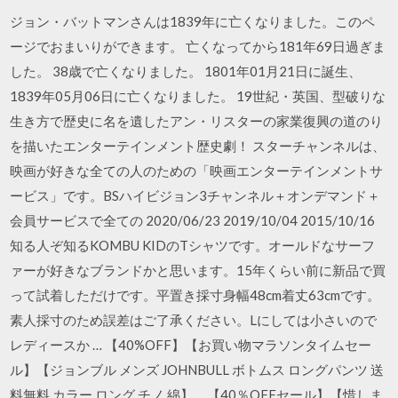
ジョン・バットマンさんは1839年に亡くなりました。このペ
ージでおまいりができます。 亡くなってから181年69日過ぎま
した。 38歳で亡くなりました。 1801年01月21日に誕生、
1839年05月06日に亡くなりました。 19世紀・英国、型破りな
生き方で歴史に名を遺したアン・リスターの家業復興の道のり
を描いたエンターテインメント歴史劇！ スターチャンネルは、
映画が好きな全ての人のための「映画エンターテインメントサ
ービス」です。BSハイビジョン3チャンネル＋オンデマンド＋
会員サービスで全ての 2020/06/23 2019/10/04 2015/10/16
知る人ぞ知るKOMBU KIDのTシャツです。オールドなサーフ
ァーが好きなブランドかと思います。15年くらい前に新品で買
って試着しただけです。平置き採寸身幅48cm着丈63cmです。
素人採寸のため誤差はご了承ください。Lにしては小さいので
レディースか … 【40%OFF】【お買い物マラソンタイムセー
ル】【ジョンブル メンズ JOHNBULL ボトムス ロングパンツ 送
料無料 カラー ロング チノ 綿】。【40％OFFセール】【惜しま