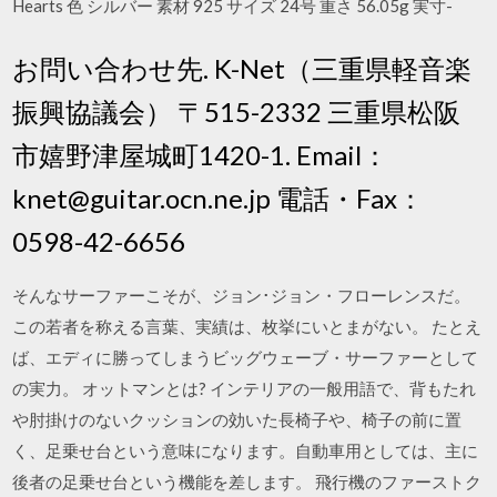
Hearts 色 シルバー 素材 925 サイズ 24号 重さ 56.05g 実寸-
お問い合わせ先. K-Net（三重県軽音楽
振興協議会） 〒515-2332 三重県松阪
市嬉野津屋城町1420-1. Email：
knet@guitar.ocn.ne.jp 電話・Fax：
0598-42-6656
そんなサーファーこそが、ジョン･ジョン・フローレンスだ。
この若者を称える言葉、実績は、枚挙にいとまがない。 たとえ
ば、エディに勝ってしまうビッグウェーブ・サーファーとして
の実力。 オットマンとは? インテリアの一般用語で、背もたれ
や肘掛けのないクッションの効いた長椅子や、椅子の前に置
く、足乗せ台という意味になります。自動車用としては、主に
後者の足乗せ台という機能を差します。 飛行機のファーストク