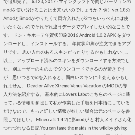
で追加完了。 Jul 23, 2017 · マインクラフトで同じバージョンの
modを使い分けることは出来ないのでしょうか？ 例）ver.1.8の
AmodとBmodがやりたくて両方入れたが2つをいっぺんには使
いたくないのでそれぞれ違うデータでプレイしたい的なことで
す。 ドン・キホーテ年賀状印刷2016 Android 1.0.2 APK をダウ
ンロードし、インストールする。 年賀状印刷が注文できるアプ
リです。 思い入れのあるスキンだったりするかもしれないし。
以上、アップロード済みのスキンをダウンロードする方法でし
た。別ユーザーのものまでダウンロードできるのが驚きです
が、思いつきでidを入れると、面白いスキンに出会えるかもし
れません。 Dead or Alive Xtreme Venus Vacation のMODの導
入方法を紹介する。 基本的にLovers Labのこちらのページに載
っている情報を参照して私が作業した手順を日本語にしている
だけなので、もっと詳しい情報が欲しい場合は元のページを参
照してほしい。 Minecraft 1 4 2に影modが と 村人メイドさん化
つれづれなる日記 You can tame the maids in the wild by giving