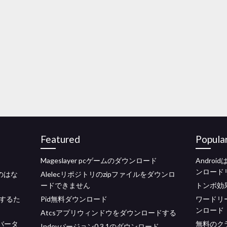
Featured
Popula
Mageslayer pcゲームのダウンロード
Andro
ンロード
のはな
Alelecリポジトリのzipファイルをダウンロ
ードできません
トンボ効
するた
Pid無料ダウンロード
ワードリー
ンロード
Atcsアプリウィンドウをダウンロードする
バータ
無料のク
Indevバージョン0.3.1のダウンロード