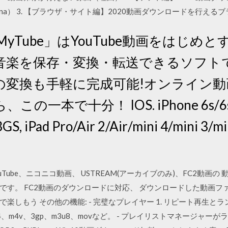
Catalina） 3. 【ブラウザ・サイト編】2020動画ダウンロードを
「AllMyTube」はYouTube動画をは
音楽を保存・変換・転送できるソフト
の変換も手軽に完成可能!オンライン
一本で十分！ IOS. iPhone 6s/6s p
GS, iPad Pro/Air 2/Air/mini 4/mini 3/mi
Tube、ニコニコ動画、 USTREAM(アーカイブのみ)、FC2動画
す。 FC2動画のダウンロードに対応、 ダウンロードした動画ファイ
を無料で楽しもう その他の機能: - 完璧なプレイヤー 1. リピート再生と
、m4v、3gp、m3u8、movなど。 - プレイリストマネージャーがライ