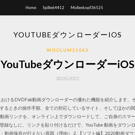
Home
Spille64412
Mollenkopf36525
YOUTUBEダウンローダーIOS
WOOLUM21043
YouTubeダウンローダーiOS
30.03.2021
問題におけるDVDFab動画ダウンローダーの優れた機能を紹介します。そして
するときの操作手順、全ての対応しているサイト、そしてほかの関
be 動画リンクを、オンライン上でダウンロードして、ご自身のス
なしに、リンクを貼り付けるだけで、YouTube 動画をダウンロードでき
ード・動画保存が行えない原因（理由） 2. 【ソフト編】2020動画