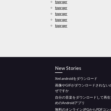
tpprqer
tpprqer
tpprqer
tpprqer
tpprqer
New Stories
Xml androidをダウンロード
画像やGIFがダウンロードされない
ぜですか
自分の音楽をダウンロードして再生
めのAndroidアプリ
無料のオンラインJPGからPDFコン