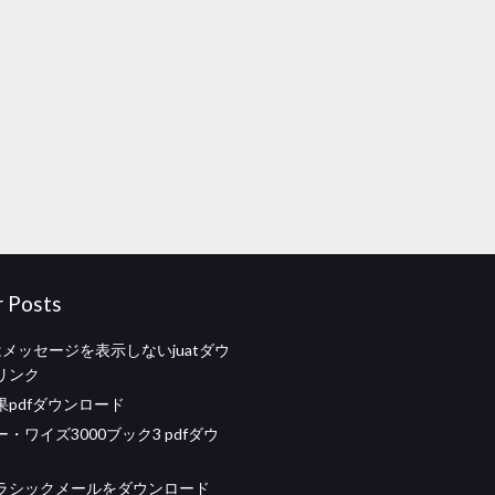
r Posts
idはメッセージを表示しないjuatダウ
リンク
果pdfダウンロード
・ワイズ3000ブック3 pdfダウ
ラシックメールをダウンロード