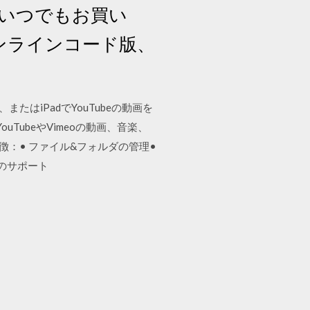
アでいつでもお買い
ンラインコード版、
、またはiPadでYouTubeの動画を
uTubeやVimeoの動画、音楽、
徴：• ファイル&フォルダの管理•
yのサポート