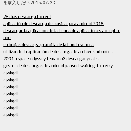
を購入したい 2015/07/23
28 días descarga torrent
aplicación de descarga de música para android 2018
descargar la aplicación de la tienda de aplicaciones a mi iph +
one
en brujas descarga gratuita de la banda sonora
utilizando la aplicación de descarga de archivos adjuntos
2001 a space odyssey tema mp3 descargar gratis
gestor de descargas de android paused_waiting_to_retry
ejwkqdk
ejwkqdk
ejwkqdk
ejwkqdk
ejwkqdk
ejwkqdk
ejwkqdk