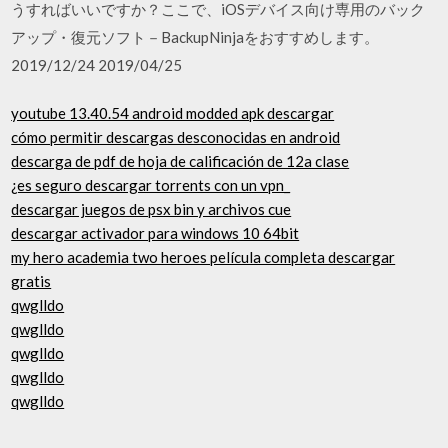
うすればいいですか？ここで、iOSデバイス向け専用のバック
アップ・復元ソフト－BackupNinjaをおすすめします。
2019/12/24 2019/04/25
youtube 13.40.54 android modded apk descargar
cómo permitir descargas desconocidas en android
descarga de pdf de hoja de calificación de 12a clase
¿es seguro descargar torrents con un vpn_
descargar juegos de psx bin y archivos cue
descargar activador para windows 10 64bit
my hero academia two heroes película completa descargar
gratis
qwglldo
qwglldo
qwglldo
qwglldo
qwglldo