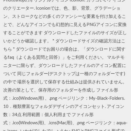
のクリエーター. Iconionでは、色、影、背景、グラデーショ
ン、ストロークなどの多くのファンシーな要素を付け加えるこ
とで、どんなアイコンでも幻想的に見えるPNGアイコンに変換
することができます ダウンロードしたファイルのサイズが正し
いかどうか確認します。 * ダウンロードサイズの確認方法はこ
ちら * ダウンロードでお困りの場合は、「ダウンロードに関す
るfaq（よくある質問と回答）」をご利用ください。 マルチモ
ニターに限らず、ダウンロードしたファイルのアイコン配置に
ついて 同じフォルダー(デスクトップは一種のフォルダーです)
の中で 場所を選択して保存する仕組みは提供されていません。
次善の策として、保存用のフォルダーを作成し ファイル形
式：.ico(Windows用) 、.png ページリンク：My-Black-Folders.
10．種類豊富なフォルダデザインのアイコンセット. アイコン
数：34点 利用範囲：個人利用まで ファイル形
式：.ico(Windows用)、.icns(Mac用)、.png ページリンク：aqua-
x-icons . いかがでしたでしょうか♪ SVGとPNGファイル形式で