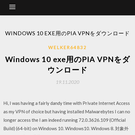
WINDOWS 10 EXE用のPIA VPNをダウンロード
WELKER64832
Windows 10 exe用のPIA VPNをダ
ウンロード
19.11.2020
Hi, I was having a fairly dandy time with Private Internet Access
as my VPN of choice but having installed Malwarebytes I can no
longer access the I am indeed running 72.0.3626.109 (Official
Build) (64-bit) on Windows 10. Windows10. Windows 8. 対象外