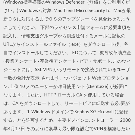
(Windows標準搭載のWindows Defender（無償）をご利用くだ
さい。) Windows7, 対象. Mac Trend Micro Security for Macが最
新ＯＳに対応するまでＯＳのアップグレードを見合わせるよう
にしてください。 下部のライセンス申請フォームに必要事項を
記入し、情報支援グループから別途送付するメールに記載の
URLからインストールファイル（.exe）をダウンロード後、各
自でインストールしてください。 FDについて · 教育改革助成金
· 授業アンケート · 卒業後アンケート · ピア・サポート. このウィ
ジェットには、SSL VPN からリモートで接続されているユーザ
ー数の合計が表示. されます。ウィジェット Web プロテクショ
ン. 上位 10 人のユーザーが昨日使用 ント (client.exe) が必要に
なります。または、HTTP ローカル CA を使用している場合
は、CA をダウンロードして、リモートピアに転送する必. 要が
あります。 1. Windows ドメインで Sophos XG Firewall に登録
することを許可するため、主要ドメインコ. ントローラー 2008
年4月17日 そのように素早く最小限な設定でVPNを構築したい