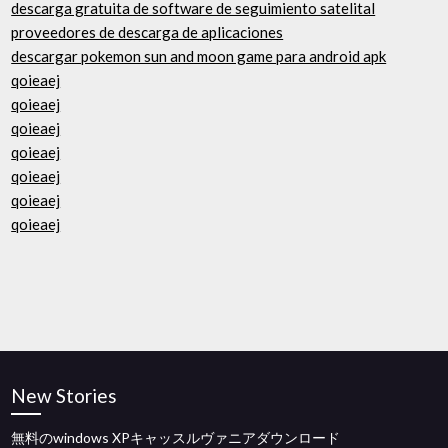
descarga gratuita de software de seguimiento satelital
proveedores de descarga de aplicaciones
descargar pokemon sun and moon game para android apk
qoieaej
qoieaej
qoieaej
qoieaej
qoieaej
qoieaej
qoieaej
New Stories
無料のwindows XPキャッスルヴァニアダウンロード