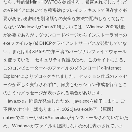
なら，静的鍵Mini-HOWTOを参照する． 暴露されてしまう; ど
のVPNピアにおいても秘密鍵はプレインテキストで保存する必
要がある; 秘密鍵を別途既存の安全な方法で配布しなくてはな
らない Windows版OpenVPNについては，Windows 2000以後
が必要であるが，ダウンロードページからインストーラ附きの
exeファイルを (a) DHCPクライアントサービスが起動していな
い，または (b) XP SP2で第三者のパーソナルファイアウォール
を使っている． セキュリティ保護のため、このサイトによる、
このコンピューターへのファイルのダウンロードがInternet
Explorerによりブロックされました。 セッション作成のメッセ
ージが正しく実行されずに、何度もセッション作成を行うとこ
のようなメッセージが表示される場合があります。
「java.exe」 問題が発生したため、java.exeを終了します。ご
不便かけて申し訳ありません 1021java exe終了 【原因】
nativeでエラーが SOBA mierukaがインストールされていないた
め、Windowsがファイルを認識しないために表示されていま