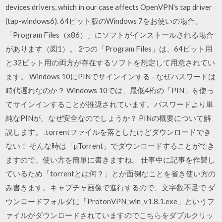
devices drivers, which in our case affects OpenVPN's tap driver
(tap-windows6). 64ビット版のWindows 7をお使いの場合、
「Program Files（x86）」にソフトがインストールされる場合
があります（図1）。 2つの「Program Files」は、64ビット用
と32ビット用の両方が存在するソフトを想定して用意されてい
ます。 Windows 10にPINでサインインする - なぜパスワードは
時代遅れなのか？ Windows 10では、最低4桁の「PIN」を使っ
てサインインすることが推奨されています。パスワードより単
純なPINが、なぜ安全なのでしょうか？ PINの概要について解
説します。 .torrentファイルを落としたけどダウンロードでき
ない！ そんな時は「µTorrent」でダウンロードすることができ
ますので、使い方を簡単に書きますね。 仕事中に記事を作製し
ているため「torrentとは何？」とか面倒なことを省き使い方の
み書きます。キャプチャ画像で進行するので、文字数不足で ダ
ウンロードフォルダに「ProtonVPN_win_v1.8.1.exe」というフ
ァイルがダウンロードされていますのでこちらをダブルクリッ