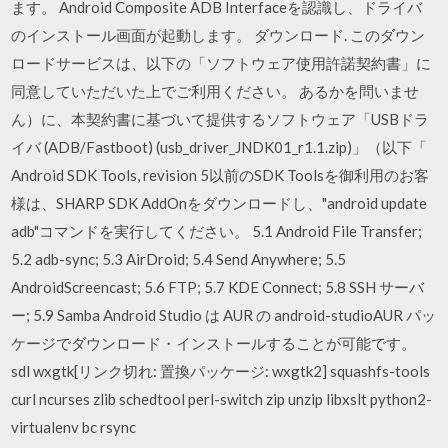
ます。 Android Composite ADB Interfaceを認識し、ドライバ
のインストール画面が起動します。 ダウンロード. このダウン
ロードサービスは、以下の「ソフトウェア使用許諾契約書」に
同意していただいた上でご利用ください。 あるかを問いませ
ん）に、本契約書に基づいて提供するソフトウェア「USBドラ
イバ (ADB/Fastboot) (usb_driver_JNDK01_r1.1.zip)」（以下「
Android SDK Tools, revision 5以前のSDK Toolsを御利用のお客
様は、SHARP SDK AddOnをダウンロードし、"android update
adb"コマンドを実行してください。 5.1 Android File Transfer;
5.2 adb-sync; 5.3 AirDroid; 5.4 Send Anywhere; 5.5
AndroidScreencast; 5.6 FTP; 5.7 KDE Connect; 5.8 SSH サーバ
ー; 5.9 Samba Android Studio は AUR の android-studioAUR パッ
ケージでダウンロード・インストールすることが可能です。
sdl wxgtk[リンク切れ: 置換パッケージ: wxgtk2] squashfs-tools
curl ncurses zlib schedtool perl-switch zip unzip libxslt python2-
virtualenv bc rsync