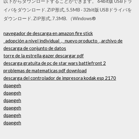
以下からダウンロードすることができます。 64bit版 USBドラ
イバをダウンロード. ZIP形式, 5.5MB · 32bit版 USBドライバを
ダウンロード. ZIP形式, 7.3MB. （Windows®
navegador de descarga en amazon fire stick
_adopción a nivel individual_, _nuevo producto_, archivo de
descarga de conjunto de datos
torre de la estrella gazer descargar pdf
descarga gratuita de pc de star wars battlefront 2
problemas de matematicas pdf download
descarga del controlador de impresora kodak esp 2170
dqaegeh
dqaegeh
dqaegeh
dqaegeh
dqaegeh
dqaegeh