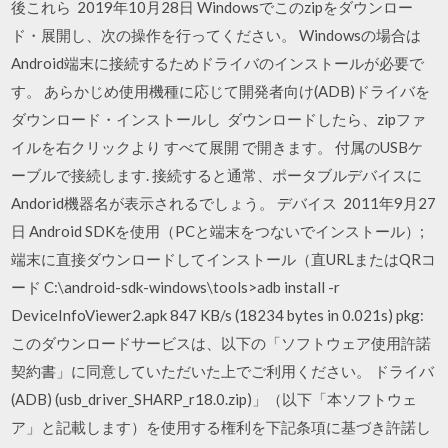
後これら 2019年10月28日 Windowsでこのzipをダウンロー
ド・展開し、次の操作を行ってください。 Windowsの場合は
Android端末に接続するためドライバのインストールが必要で
す。 あらかじめ使用機種に応じて開発者向け(ADB)ドライバを
ダウンロード・インストールし ダウンロードしたら、zipファ
イルを右クリックより すべて展開 で開きます。 付属のUSBケ
ーブルで接続します. 接続すると通常、ポータブルデバイスに
Andorid機器名が表示されるでしょう。 デバイス 2011年9月27
日 Android SDKを使用（PCと端末をつないでインストール）;
端末に直接ダウンロードしてインストール（直URLまたはQRコ
ード C:\android-sdk-windows\tools>adb install -r
DeviceInfoViewer2.apk 847 KB/s (18234 bytes in 0.021s) pkg:
このダウンロードサービスは、以下の「ソフトウェア使用許諾
契約書」に同意していただいた上でご利用ください。 ドライバ
(ADB) (usb_driver_SHARP_r18.0.zip)」（以下「本ソフトウェ
ア」と記載します）を使用する権利を下記条項に基づき許諾し