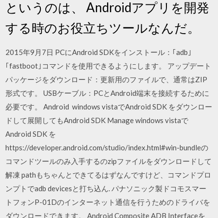
というのは、 Androidアプリを開発
する時のお役立ちツールなんだ。
2015年9月7日 PCにAndroid SDKをインストール：｢adb｣
｢fastboot｣コマンドを使用できるようにします。 アップデート
パッケージをダウンロード：更新用のファイルで、通常はZIP
形式です。 USBケーブル：PCとAndroid端末を接続するために
必要です。 Android windows vistaでAndroid SDK をダウンロー
ドして展開してもAndroid SDK Manage windows vistaで
Android SDK を
https://developer.android.com/studio/index.html#win-bundleの
コマンドツールのみ入手するのzipファイルをダウンロードして
解凍 pathもちゃんとできてるはずなんですけど、コマンドプロ
ンプトでadb devicesと打ち込ん. パナソニック製ドコモスマー
トフォンP-01Dのインターネット通信を行うためのドライバを
ダウンロードできます。 Android Composite ADB Interfaceを