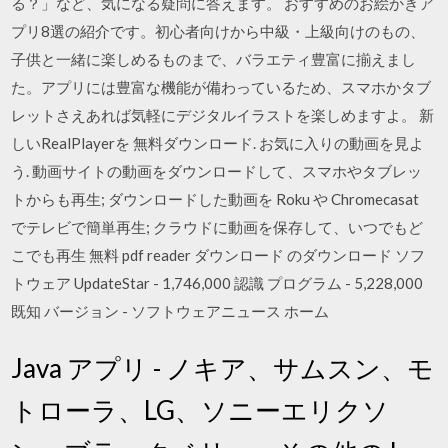
る？」など、気になる疑問に答えます。 おすすめのお絵かきア
プリ8選の紹介です。初心者向けから中級・上級向けのもの、
子供と一緒に楽しめるものまで、バラエティ豊富に揃えまし
た。アプリには豊富な機能が備わっているため、スマホかタブ
レットさえあれば気軽にデジタルイラストを楽しめますよ。 新
しいRealPlayerを 無料ダウンロード. お気に入りの動画を見よ
う. 動画サイトの動画をダウンロードして、スマホやタブレッ
トからも再生; ダウンロードした動画を Roku や Chromecasat
でテレビで簡単再生; クラウドに動画を保存して、いつでもど
こでも再生 無料 pdf reader ダウンロード のダウンロード ソフ
トウェア UpdateStar - 1,746,000 認識 プログラム - 5,228,000
既知 バージョン - ソフトウェアニュース ホーム
Java アプリ - ノキア、サムスン、モ
トローラ、LG、ソニーエリクソ