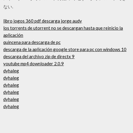
ない.
libro jogos 360 pdf descarga jorge audy
los torrents de utorrent no se descargan hasta que reinicio la
aplicación
quincena para descarga de pc
descarga de la aplicación google store para pc con windows 10
descarga del archivo zip de directx 9
youtube mp4 downloader 2.0.9
dyhaleg
dyhaleg
dyhaleg
dyhaleg
dyhaleg
dyhaleg