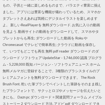
もの、子供と一緒に楽しめるものまで、バラエティ豊富に揃え
ました。アプリには豊富な機能が備わっているため、スマホか
タブレットさえあれば気軽にデジタルイラストを楽しめます
よ。 新しいRealPlayerを 無料ダウンロード. お気に入りの動画
を見よう. 動画サイトの動画をダウンロードして、スマホやタ
ブレットからも再生; ダウンロードした動画を Roku や
Chromecasat でテレビで簡単再生; クラウドに動画を保存し
て、いつでもどこでも再生 無料 pdf reader ダウンロード のダ
ウンロード ソフトウェア UpdateStar - 1,746,000 認識 プログラ
ム - 5,228,000 既知 バージョン - ソフトウェアニュース ホーム
無料メルマガに登録することで、3種類のブラシスタイルのプ
レミアムフォントを無料ダウンロードできます。 The Rock
Brush Font. 乾いた筆ブラシでペイントした筆跡をそのまま残し
たブラシフォントで、サクッとロゴやメッセージを伝えたいと
きにも。 Dazn pc ダウンロード ⭐ 関連質問フォーラム メイプル
ストーリー 2 ダウンロード 方法. アドビ pdf ダウンロード でき