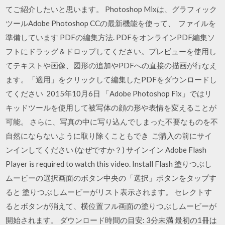
てご紹介したいと思います。 Photoshop Mixは、グラフィック
ツールAdobe Photoshop CCの最新機能を使って、 ファイルを
準備しています PDFの編集方法. PDFをオンラインPDF編集ソ
フトにドラッグ＆ドロップしてください。プレビューを使用し
てテキストや画像、図形の追加やPDFへの直接の描画が行なえ
ます。「適用」をクリックして編集したPDFをダウンロードし
てください 2015年10月6日 「Adobe Photoshop Fix」ではリ
キッドツールを使用して被写体の顔の形や表情を変えることが
可能。 さらに、写真の中に写り込んでしまった不要なものを不
自然にならないように取り除くこともでき ご購入の前にサイ
ンインしてください (なぜですか？) サインイン Adobe Flash
Player is required to watch this video. Install Flash 塗りつぶし
ムービーの選択画面のボタン中央の「選択」ボタンをタップす
ると 塗りつぶしムービーがリスト表示されます。 セレクトす
るとボタンが消えて、横位置フル画面の塗りつぶしムービーが
開始されます。 ダウンロード時間の目安: 3分未満 最初の1冊は