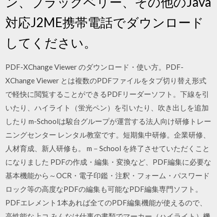
ン、ブラックベリー、その他のJava
対応J2ME携帯電話でダウンロード
してください。
PDF-XChange Viewer のダウンロード・使い方。PDF-
XChange Viewer とは複数のPDFファイルをタブ切り替え形式
で軽快に閲覧することができるPDFリーダーソフト。下線を引
いたり、ハイライト（蛍光ペン）を引いたり、吹き出しを追加
したり m-Schoolは駿台グループが運営する法人向け研修トレー
ニングセンター レンタル教室です。短期集中研修。企業研修、
人材育成、新人研修も。 m－School を終了させていただくこと
になりました PDFの作成・編集・変換など、PDF編集に必要な
基本機能から～OCR・電子印鑑・注釈・フォーム・パスワード
ロック等の高度なPDFの編集も可能なPDF編集専門ソフト。
PDFエレメント1本あれば全てのPDF編集機能が使えるので、
高性能な上コ みんなは仕事の書類でマーカー（ハイライト）機