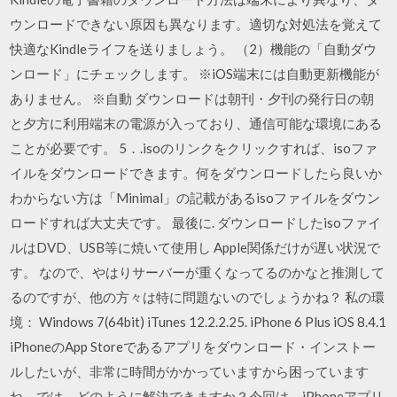
ウンロードできない原因も異なります。適切な対処法を覚えて
快適なKindleライフを送りましょう。 （2）機能の「自動ダウ
ンロード」にチェックします。 ※iOS端末には自動更新機能が
ありません。 ※自動 ダウンロードは朝刊・夕刊の発行日の朝
と夕方に利用端末の電源が入っており、通信可能な環境にある
ことが必要です。 5．.isoのリンクをクリックすれば、isoファ
イルをダウンロードできます。何をダウンロードしたら良いか
わからない方は「Minimal」の記載があるisoファイルをダウン
ロードすれば大丈夫です。 最後に. ダウンロードしたisoファイ
ルはDVD、USB等に焼いて使用し Apple関係だけが遅い状況で
す。 なので、やはりサーバーが重くなってるのかなと推測して
るのですが、他の方々は特に問題ないのでしょうかね？ 私の環
境： Windows 7(64bit) iTunes 12.2.2.25. iPhone 6 Plus iOS 8.4.1
iPhoneのApp Storeであるアプリをダウンロード・インストー
ルしたいが、非常に時間がかかっていますから困っています
ね。では、どのように解決できますか？今回は、iPhoneアプリ