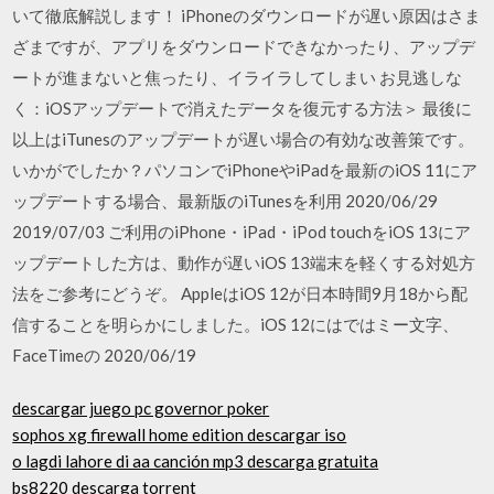
いて徹底解説します！ iPhoneのダウンロードが遅い原因はさま
ざまですが、アプリをダウンロードできなかったり、アップデ
ートが進まないと焦ったり、イライラしてしまい お見逃しな
く：iOSアップデートで消えたデータを復元する方法＞ 最後に
以上はiTunesのアップデートが遅い場合の有効な改善策です。
いかがでしたか？パソコンでiPhoneやiPadを最新のiOS 11にア
ップデートする場合、最新版のiTunesを利用 2020/06/29
2019/07/03 ご利用のiPhone・iPad・iPod touchをiOS 13にア
ップデートした方は、動作が遅いiOS 13端末を軽くする対処方
法をご参考にどうぞ。 AppleはiOS 12が日本時間9月18から配
信することを明らかにしました。iOS 12にはではミー文字、
FaceTimeの 2020/06/19
descargar juego pc governor poker
sophos xg firewall home edition descargar iso
o lagdi lahore di aa canción mp3 descarga gratuita
bs8220 descarga torrent