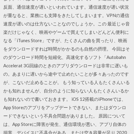
反面、通信速度が遅いといわれています。通信速度が遅い状況
が重なると、業務にも支障をきたしてしまいます。VPNの通信
速度が遅いのは仕方ないことなのでしょうか。この 最近じゃ音
楽だけじゃなく、映画やゲームで買えてしまいどんどん便利に
なる「iTunes Store」ですが、たくさんの曲を買ったり、映画
をダウンロードすれば時間がかかるのも自然の摂理。 今回はそ
のダウンロード時間を短縮化、高速化するソフト「Autobahn
Accelerat 3G回線のときのアプリダウンロードは非常に遅いも
の。あまりに遅いから途中で止めたいことが多々あったのです
が、こないだ止めることが。 もう知っている人もたくさんいる
かも知れませんが、自分のように知らない人もたくさんいるか
も知れないので書いておきます。 iOS 12搭載のiPhoneでは、
App Storeのアプリをアップデートできない、またはダウンロ
ードできないという不具合問題がありました。 原因について
は、App Storeに障害が発生、通信環境が悪い、アプリ自体の
損害、デバイスに不具合がある、または空き容量が足り 2020