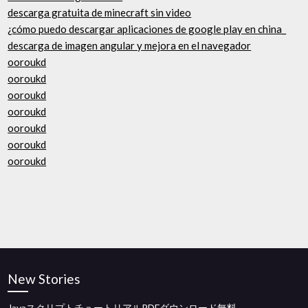
descarga gratuita de minecraft sin video
¿cómo puedo descargar aplicaciones de google play en china_
descarga de imagen angular y mejora en el navegador
ooroukd
ooroukd
ooroukd
ooroukd
ooroukd
ooroukd
ooroukd
New Stories
JavaスクリプトチュートリアルPDFダウンロード無料