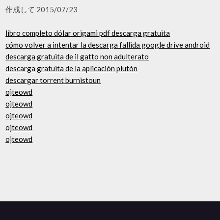
作成して 2015/07/23
libro completo dólar origami pdf descarga gratuita
cómo volver a intentar la descarga fallida google drive android
descarga gratuita de il gatto non adulterato
descarga gratuita de la aplicación plutón
descargar torrent burnistoun
ojteowd
ojteowd
ojteowd
ojteowd
ojteowd