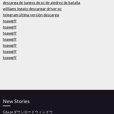
descarga de juegos de pc de ajedrez de batalla
williams legato descargar driver pc
telegram última versión descarga
teawgff
teawgff
teawgff
teawgff
teawgff
teawgff
teawgff
New Stories
Gta pcダウンロードウィンドウ