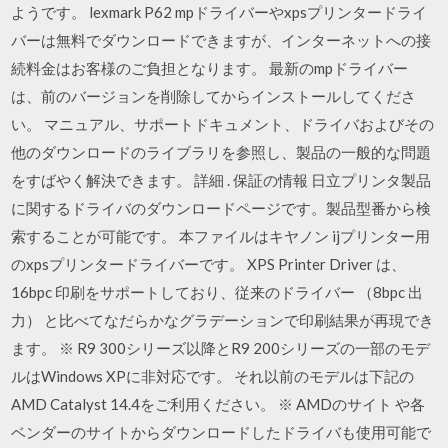
ようです。 lexmark P62 mpドライバーやxpsプリンタードライ
バーは無料でダウンロードできますが、インターネットへの接
続料金はお客様のご負担となります。 最新のmpドライバー
は、前のバージョンを削除してからインストールしてくださ
い。 マニュアル、サポートドキュメント、ドライバおよびその
他のダウンロードのライブラリを参照し、製品の一般的な問題
をすばやく解決できます。 詳細 . 保証の情報 日立プリンタ製品
に関するドライバのダウンロードページです。製品型番から検
索することが可能です。 本ファイルはキヤノン ijプリンター用
のxpsプリンタードライバーです。 XPS Printer Driver は、
16bpc 印刷をサポートしており、従来のドライバー （8bpc 出
力） と比べてなだらかなグラデーションで印刷結果が再現でき
ます。 ※ R9 300シリーズ以降とR9 200シリーズの一部のモデ
ルはWindows XPに非対応です。 それ以前のモデルは下記の
AMD Catalyst 14.4をご利用ください。 ※ AMDのサイト や各
ベンダーのサイトからダウンロードしたドライバも使用可能で