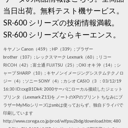
当日出荷。無料テスト機サービス。
SR-600 シリーズの技術情報満載。
SR-600 シリーズならキーエンス。
キヤノン Canon（459）; HP（339）; ブラザー
brother（107）; レックスマーク Lexmark（60）; リコー
RICOH（42）; 富士通 FUJITSU（25）; OKI オキ 沖（14）; シ
ャープ SHARP（10）; キヤノンイメージングシステムテクノロ
ジー（4）; ソニー SONY（4）; カシオ CASIO（3 ：03/12/19
16:30 ID:cxgB1Dk4: 2000サーバにローカル接続したジェット
プリンタ（Lexmark Z11)を ノートのXPのプリント ちなみにブ
ラザーMyMioシリーズはsmbは使っておらず、独自ドライバで
印刷しています
http://www.corega.co.jp/prod/wlfpsu2bdg/download.htm; 480