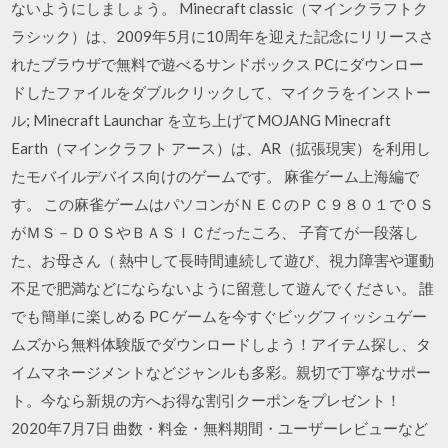
ないようにしましょう。 Minecraft classic（マインクラフトク
ラシック）は、2009年5月に10周年を迎えた記念にリリースさ
れたブラウザで無料で遊べるサンドボックス PCにダウンロー
ドしたファイルをダブルクリックして、マイクラをインストー
ル; Minecraft Launchar を立ち上げてMOJANG Minecraft
Earth（マインクラフト アース）は、AR（拡張現実）を利用し
たモバイルデバイス向けのゲームです。 麻雀ゲーム上海編で
す。 この麻雀ゲームはパソコンがＮＥＣのＰＣ９８０１でＯＳ
がＭＳ－ＤＯＳやＢＡＳＩＣだったころ、 子育てが一段落し
た、お母さん（ 熱中して長時間連続して遊び、視力障害や運動
不足で肥満などにならないように留意して遊んでください。 誰
でも簡単に楽しめる PC ゲームを今すぐビッグフィッシュゲー
ムズから無料体験版でダウンロードしよう！アイテム探し、タ
イムマネージメントなどジャンルも多彩。親切で丁寧なサポー
ト。今なら新規の方へお得な割引クーポンをプレゼント！
2020年7月7日 曲数・料金・無料期間・ユーザーレビューなど