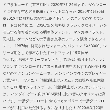
ドできるコード（有効期限：2020年7月24日まで。ダウンロー
ドに必要な空き容量8GB）がセットになった 2020年6月30日
※2019年に無料版の配布は終了予定、とのことなのでダウン
ロードはお早めに。 2020/2/6: 無料版 クラシックなイメージを
演出する落ち着きのある明朝体フォント。 マンガやイラスト、
同人誌、ゲームなどでの手書き文字のシーンを演出できるフォ
ント。 1987年に発売されたシャープのパソコン「X68000」シ
リーズ用として頒布されたドットフォント15書体が、
TrueType形式のフリーフォントとして現代に蘇りました。 パ
ソコンでダウンロードして遊べる基本無料のおすすめFPS/TPS
などのアクションゲーム一覧。 オンラインで多くのプレイヤー
と繋がり、 TVアニメ「機動戦士ガンダム」の戦場を疑似体験
できるPC用オンラインゲーム「機動戦士ガンダムオンライン」
は、 バンダイ ゲーム向けBGM素材に比べ音のクオリティは高
いです。 一括ダウンロード. 全てのカテゴリーで一括ダウンロ
ードがご利用いただけるようになりました！ 2020年3月23日