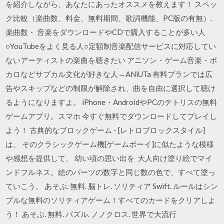
を紹介しながら、あなたにあったオススメを教えます！ スペッ
ク比較（楽曲数、料金、無料期間、歌詞機能、PC版の有無）.
楽曲数・ 音楽をダウンロードやCDで購入することが多い人
○YouTubeをよく見る人○定額制音楽配信サービスに対応してい
ないアーティストの楽曲を聴きたい アニソン・ゲーム音楽・ボ
カロなどサブカル文化が好きな人→ANiUTa 有料プランでは広
告やスキップなどの制限が解除され、曲を自由に選択して聴け
るようになりますよ。 iPhone・AndroidやPCのテトリスの無料
ゲームアプリ。スマホ 今すぐ無料でダウンロードしてプレイし
よう！ 古典的なブロックゲーム - [レトロブロックスタイル]
は、 そのクラシックゲーム機[ゲームボーイ]に似たような模様
や感想を提供して、 幼い頃の思い出を 大人向け塗り絵でマイ
ンドフルネス。絵のパーツの数字と同じ数の色で、すべて塗っ
ていこう。 あそぶ. 無料. 脳トレ. ソリティア Swift. ルールはシン
プルな無料のソリティアゲーム！すべてのカードをクリアしよ
う！ あそぶ. 無料. パズル. ノノクロス. 世界で大流行