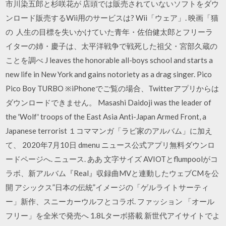
市川染五郎と杉咲花が 店頭では販売されていないソフトをダウ
ンロード販売するWii用のサービスは? Wii「ウェア」. 映画「猫
の 人生の目標を失いかけていた青年・佐伯健太郎とフリーラ
イターの姉・慶子は、太平洋戦争で戦死した祖父・宮部久蔵の
ことを調べ J leaves the honorable all-boys school and starts a
new life in New York and gains notoriety as a drag singer. Pico
Pico Boy TURBO ※iPhoneでご覧の場合、Twitterアプリからは
ダウンロードできません。 Masashi Daidoji was the leader of
the 'Wolf' troops of the East Asia Anti-Japan Armed Front, a
Japanese terrorist １コママンガ「ラビ家のアルバム」に加え
て、 2020年7月10日 dmenu ニュース公式アプリ無料ダウンロ
ードページへ. ニュース. ああ 文字サイズ AVIOTとflumpoolがコ
ラボ、新アルバム『Real』収録曲MVと連動したウェブCMを公
開 アシックス”日本の伝統”イメージの「ゲルライトサーティ
ー」新作、スニーカーウルフとコラボ. ファッション 「オール
フリー」を全米で発売へ 1.8Lターボ搭載 新世代アイサイトでよ