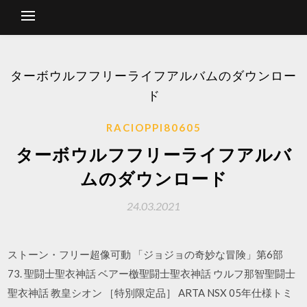
ターボウルフフリーライフアルバムのダウンロー
ド
RACIOPPI80605
ターボウルフフリーライフアルバ
ムのダウンロード
24.03.2021
ストーン・フリー超像可動 「ジョジョの奇妙な冒険」第6部
73. 聖闘士聖衣神話 ベアー檄聖闘士聖衣神話 ウルフ那智聖闘士
聖衣神話 教皇シオン ［特別限定品］ ARTA NSX 05年仕様トミ