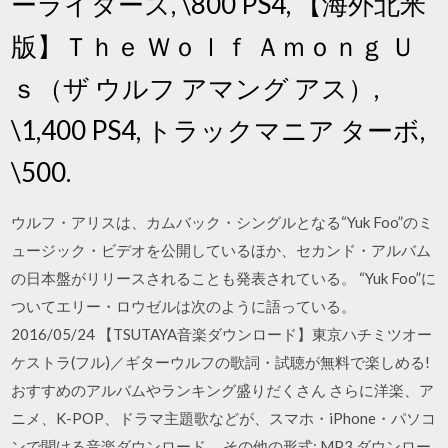
ーライダーズ, \800 PS4, 【海外北米
版】Ｔｈｅ Ｗｏｌｆ Ａｍｏｎｇ Ｕ
ｓ（ザ ウルフ アマング アス）,
\1,400 PS4, トラックマニア ターボ,
\500.
ウルフ・アリスは、カムバック・シングルとなる“Yuk Foo”のミ
ュージック・ビデオを公開しているほか、セカンド・アルバム
の日本盤がリリースされることも発表されている。 “Yuk Foo”に
ついてエリー・ロウゼルは次のように語っている。
2016/05/24 【TSUTAYA音楽ダウンロード】東京ハチミツオー
ケストラ(フル)／ギターウルフの歌詞・試聴が無料で楽しめる!
おすすめのアルバムやランキング盛りだくさん さらに洋楽、ア
ニメ、K-POP、ドラマ主題歌などが、スマホ・iPhone・パソコ
ンで聞ける音楽ダウンロード … その他の形式: MP3 ダウンロー