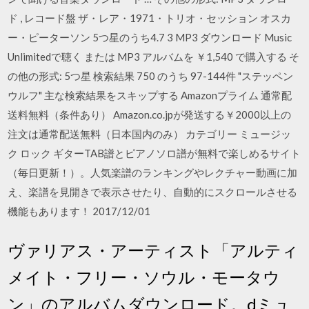
ド , レコード盤 ザ・レア・1971・トリオ・セッション オスカ
ー・ピーターソン 5つ星のうち4.7 3 MP3 ダウンロード Music
Unlimitedで聴く または MP3 アルバムを ￥1,540 で購入する そ
の他の形式: 5つ星 検索結果 750 のうち 97-144件 "ステッペン
ウルフ" 主な検索結果をスキップする Amazonプライム 通常配
送料無料（条件あり） Amazon.co.jpが発送する￥2000以上の
注文は通常配送無料（日本国内のみ） カテゴリー ミュージッ
ク ロック ギターTAB譜とピアノソロ譜が無料で楽しめるサイト
（毎日更新！）。人気楽譜のランキングやレクチャー動画に加
え、楽譜を見開きで表示させたり、自動的にスクロールさせる
機能もあります！ 2017/12/01
ヴァリアス・アーティスト「アルティ
メイト・フリー・ソウル・モータウ
ン」のアルバムダウンロード。dミュ