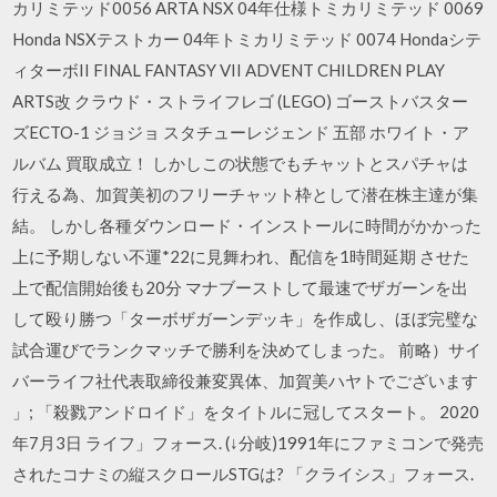
カリミテッド0056 ARTA NSX 04年仕様トミカリミテッド 0069
Honda NSXテストカー 04年トミカリミテッド 0074 Hondaシテ
ィターボII FINAL FANTASY VII ADVENT CHILDREN PLAY
ARTS改 クラウド・ストライフレゴ (LEGO) ゴーストバスター
ズECTO-1 ジョジョ スタチューレジェンド 五部 ホワイト・ア
ルバム 買取成立！ しかしこの状態でもチャットとスパチャは
行える為、加賀美初のフリーチャット枠として潜在株主達が集
結。 しかし各種ダウンロード・インストールに時間がかかった
上に予期しない不運*22に見舞われ、配信を1時間延期 させた
上で配信開始後も20分 マナブーストして最速でザガーンを出
して殴り勝つ「ターボザガーンデッキ」を作成し、ほぼ完璧な
試合運びでランクマッチで勝利を決めてしまった。 前略）サイ
バーライフ社代表取締役兼変異体、加賀美ハヤトでございます
」; 「殺戮アンドロイド」をタイトルに冠してスタート。 2020
年7月3日 ライフ」フォース. (↓分岐)1991年にファミコンで発売
されたコナミの縦スクロールSTGは? 「クライシス」フォース.