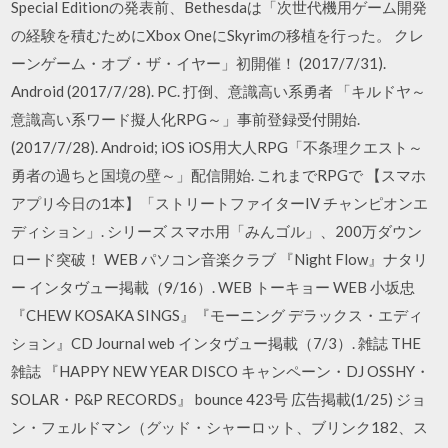
Special Editionの発表前、Bethesdaは「次世代機用ゲーム開発
の経験を積むためにXbox OneにSkyrimの移植を行った。 クレ
ーンゲーム・オブ・ザ・イヤー」初開催！ (2017/7/31).
Android (2017/7/28). PC. 打倒、意識高い系勇者 「キルドヤ～
意識高い系ワード擬人化RPG～」事前登録受付開始.
(2017/7/28). Android; iOS iOS用大人RPG「不条理クエスト～
勇者の過ちと国境の壁～」配信開始. これまでRPGで 【スマホ
アプリ今日の1本】「ストリートファイターIV チャンピオンエ
ディション」. シリーズ スマホ用「みんゴル」、200万ダウン
ロード突破！ WEB パソコン音楽クラブ 『Night Flow』ナタリ
ー インタヴュー掲載（9/16）. WEB トーキョー WEB 小坂忠
『CHEW KOSAKA SINGS』『モーニング デラックス・エディ
ション』CD Journal web インタヴュー掲載（7/3）. 雑誌 THE
雑誌 『HAPPY NEW YEAR DISCO キャンペーン・DJ OSSHY・
SOLAR・P&P RECORDS』 bounce 423号 広告掲載(1/25) ジョ
ン・フェルドマン（グッド・シャーロット、ブリンク182、ス