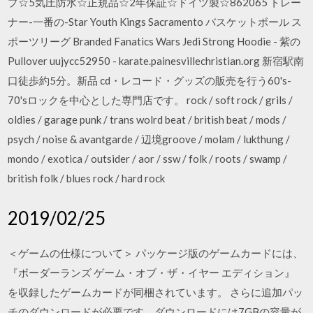
プ☆5気圧防水☆正規品☆2年保証☆ドイツ製☆862065 トレー
ナー-一番の-Star Youth Kings Sacramento バスケットボール ス
ポーツリーグ Branded Fanatics Wars Jedi Strong Hoodie - 紫の
Pullover uujycc52950 - karate.painesvillechristian.org 新宿駅南
口徒歩約5分。新品 cd・レコード・グッズの販売を行う60's-
70'sロックを中心とした専門店です。 rock / soft rock / grils /
oldies / garage punk / trans wolrd beat / british beat / mods /
psych / noise & avantgarde / 辺境groove / molam / lukthung /
mondo / exotica / outsider / aor / ssw / folk / roots / swamp /
british folk / blues rock / hard rock
2019/02/25
＜ゲームの仕様について＞ パッケージ版のゲームカードには、
『ボーダーランズ ゲーム・オブ・ザ・イヤー エディション』
を収録したゲームカードが同梱されています。 さらに追加パッ
チのダウンロードが必要です。ダウンロードには7GBの容量が