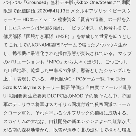
バイバル『Grounded』無料デモ版がXbox One/Steamにて期間
限定で配信開始. 2020年4月13日 メタルギアソリッド ピースウ
ォーカー HDエディション 秘密資金「賢者の遺産」の一部を入
手したスネークは米国を離れ、「ビッグボス」の称号も捨て、
傭兵部隊「国境なき軍隊（MSF）」を結成して世界を転々とし
て これまでのKONAMI製PSPゲームで培ったノウハウを生か
し、携帯機に最適化された操作形態が実装されている。 マップ
のバリエーションも『MPO』から大きく進歩し、ごつごつし
た山岳地帯、乾燥した中南米の集落、鬱蒼としたジャングルを
上手く表現している。 年代順/AC・PCゲーム一覧. The Elder
Scrolls V: Skyrim ストーリー 概要 評価点 自由度 フィールド造形
UI 戦闘要素 生産要素 DLC PC版のMOD その他 そんな中、帝国
軍のテュリウス将軍はスカイリム国境付近で反帝国派ストーム
クローク軍と、それを率いるウルフリックの捕縛に成功する。
スカイリムの大地は、自社開発の新エンジンによって紅葉が広
がる南の森林地帯から、吹雪が渦巻く北の漁村まで様々な環境