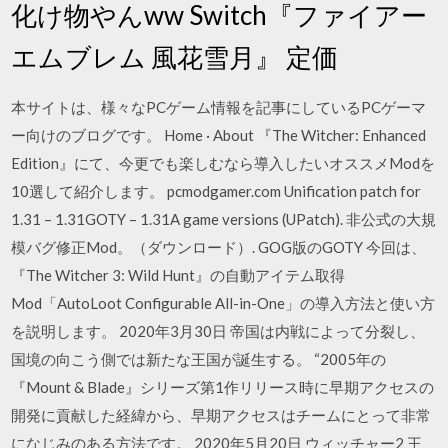
化け物やんww Switch『ファイアー
エムブレム 風花雪月』 定価
本サイトは、様々なPCゲーム情報を記事にしているPCゲーマ
ー向けのブログです。 Home · About 『The Witcher: Enhanced
Edition』にて、今更でも楽しむなら導入したいオススメModを
10選して紹介します。 pcmodgamer.com Unification patch for
1.31 – 1.31GOTY – 1.31A game versions (UPatch). 非公式の大規
模バグ修正Mod。（ダウンロード）. GOG版のGOTY 今回は、
『The Witcher 3: Wild Hunt』の自動アイテム取得
Mod「AutoLoot Configurable All-in-One」の導入方法と使い方
を説明します。 2020年3月30日 帝国は内戦によって分裂し、
国境の向こう側では新たな王国が誕生する。 “2005年の
『Mount & Blade』シリーズ第1作リリース時に早期アクセスの
開発に貢献した経緯から、早期アクセスはチームにとって非常
になじみのある方法です。 2020年5月20日 ウィッチャー2 王