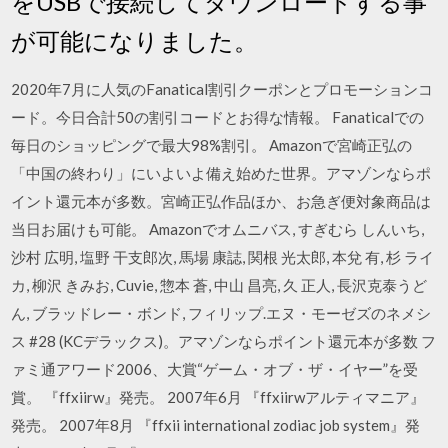
をUSBで接続してダウンロードする事
が可能になりました。
2020年7月に人気のFanatical割引クーポンとプロモーションコ
ード。今日合計50の割引コードとお得な情報。 Fanaticalでの
毎日のショッピングで最大98%割引。 Amazonで宮崎正弘の
「中国の終わり」にいよいよ備え始めた世界。アマゾンならポ
イント還元本が多数。宮崎正弘作品ほか、お急ぎ便対象商品は
当日お届けも可能。 Amazonでオムニバス, すぎむら しんいち,
沙村 広明, 塩野 干支郎次, 馬場 康誌, 関根 光太郎, 本兌 有, 杉 ライ
カ, 柳沢 きみお, Cuvie, 惣本 蒼, 中山 昌亮, 久 正人, 長沢克泰うど
ん, ブラッドレー・ボンド, フィリップ.エヌ・モーゼズのネメシ
ス #28 (KCデラックス)。アマゾンならポイント還元本が多数 フ
ァミ通アワード2006、大賞“ゲーム・オブ・ザ・イヤー”を受
賞。 『ffxiirw』発売。 2007年6月 『ffxiirwアルティマニア』
発売。 2007年8月 『ffxii international zodiac job system』発