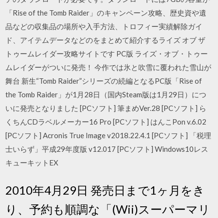
「Rise of the Tomb Raider」のキャンペーン攻略、歴史資や遺
品などの収集品の場所や入手方法、トロフィー実績解除ガイ
ド、アイテムデータなどのをまとめて紹介するライズ オブ ザ
トゥームレイダー攻略サイトです PC版 ライズ・オブ・トゥー
ムレイダーがついに発売！ 今作では氷と吹雪に覆われた雪山が
舞台 新生“Tomb Raider”シリーズの続編となるPC版「Rise of
the Tomb Raider」が1月28日（国内Steam版は1月29日）につ
いに発売となりました [PCソフト] 筆まめVer.28 [PCソフト] ら
くちんCDラベルメーカー16 Pro [PCソフト] はんこPon v.6.02
[PCソフト] Acronis True Image v2018.22.4.1 [PCソフト] 「税理
士いらず」平成29年度版 v12.017 [PCソフト] Windows10レス
キューキットEX
2010年4月29日 発売日まで1ヶ月をき
り、予約も順調な「(Wii)スーパーマリ