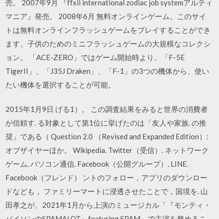
売。 2007年9月 『ffxii international zodiac job systemアルティ
マニア』発売。 2008年6月 無料オンラインゲーム。このサイ
トは無料オンラインフラッシュゲームをプレイすることができ
ます。子供のためのミニフラッシュゲームの大規模なコレクシ
ョン。 「ACE-ZERO」ではゲーム開始時より、「F-5E
TigerII」、「J35J Draken」、「F-1」の3つの機体から、使い
たい機体を選択することが可能。
2015年1月9日 げる1）。 この調査結果をみると世界の消費者
が信頼す. る対象として第1位に挙げたのは「友人や家族. の推
奨」である（ Question 2.0 （Revised and Expanded Edition）:
オブザイヤーほか。 Wikipedia. Twitter（受信）. ネットワーク
ゲーム. パソコン通信. Facebook（公開グループ）. LINE.
Facebook（フレンド） ントのフォロー，アプリのダウンロー
ドなども， ファミリーマートに浸透させたことで，国境を. 山
田孝之が、2021年1月から上演のミュージカル「『モンティ・
パイソンのSPAMALOT』featuring SPAM」で主演を務めるこ