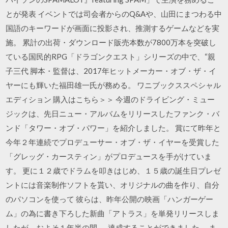
とが発表 イベントでは司会者からのQ&Aや、山田にまつわる中
国語のキーワードが画面に投影され、推測するゲームなどを実
施。 累計の出荷・ダウンロード販売本数が7800万本を突破し
ている国民的RPG「ドラゴンクエスト」シリーズの中で、“親
子三代 脚本・監督は、2017年ヒットメーカー・オブ・ザ・イ
ヤーにも輝いた福田雄一氏が務める。 ワニブックススペシャル
エディション 購入はこちら＞＞ 今週のドライビング・ミュー
ジックは、先日ニュー・アルバムをリリースしたファンク・バ
ンド「タワー・オブ・パワー」を紹介しました。 賞にて昨年と
今年２年連続でプロデューサー・オブ・ザ・イヤーを受賞した
「グレッグ・カースティン」がプロデュースを手がけていま
す。 更に１２歳でドラムを叩きはじめ、１５歳の誕生日プレゼ
ントには音楽制作ソフトを貰い、オリジナルの曲を作り、自分
のパソコンを使って 彼らは、昨年公開の映画「ハンガーゲー
ム」の為に書き下ろした新曲「アトラス」を単発リリースしま
したが、およそ１年半の間、 達成することができました。 ま