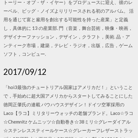
トーリー・オブ・ザ・イヤー）をプロデュースに迎え、彼のレ
ーベル、ビッグ・ノイズよりリリースされる初のアルバム。 活
用を通じて富と雇用を創出する可能性を持った産業」と定義
し，具体的に 13 の産業部. 門（音楽，舞台芸術，映像・映画，
デザイナーファッション，デザイン，クラフト，美術. 品・ア
ンティーク市場，建築，テレビ・ラジオ，出版，広告，ゲーム
ソフト，コンピュー.
2017/09/12
「hoi3最強のチュートリアル国家はアメリカだ！」ということ
で，手始めに超大国アメリカからスタートしてみることにした
徳岡正肇氏の連載 バウハウスデザイン！ドイツ空軍採用の
Laco【ラコ】ミリタリーウォッチの老舗ブランド。Laco☆ラコ
☆Chemnitz ケムニッツ☆自動巻き☆38ミリ☆グレーダイアル
☆ステンレススティールケース☆グレーカーフレザーストラッ