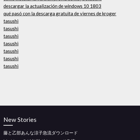
descargar la actualización de windows 10 1803
qué pasó con la descarga gratuita de viernes de kroger
tasushi
tasushi
tasushi
tasushi
tasushi
tasushi
tasushi
New Stories
藤と乙部あんな涼子急流ダウンロード