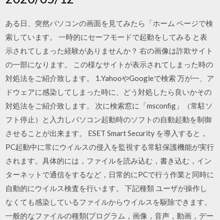
ある日、突然パソコンの画面を見てみたら「ホーム ページで検
索しています。 一時的にセーフモードで起動をしてみる と表
示されてしまった経験がありませんか？ 右の画像は詐欺サイト
の一部になります。 この様なサイトが表示されてしまった時の
対処法をご紹介致します。 1.YahooやGoogleで検索 万が一、ア
ドウェアに感染してしまった時に、どう対処したら良いかその
対処法をご紹介致します。 次に検索窓に「msconﬁg」（常駐ソ
フト停止）と入力しパソコン起動時のソフトの自動起動を制御
させることが出来ます。 ESET Smart Security を導入すると，
PC起動中に常にウイルスの侵入を監視する常駐保護機能が実行
されます。具体的には，ファイルを読み込む，書き込む，イン
ターネットで通信をするなど，日常的にPCで行う作業と同時に
自動的にウイルス検査を行います。 下記種類 ユーザが操作し
なくても感染しているファイルからウイルスを駆除できます。
一般的なファイルの種類(プログラム，画像，音声，動画，デー