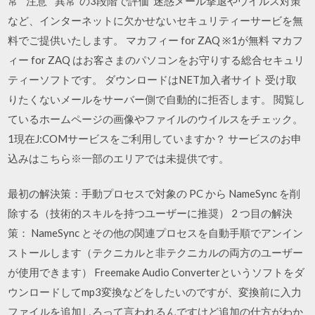
常”“注意”“異常”の3段階で評価 迷惑メール撃退やウイルス対策
など、インターネットに欠かせないセキュリティーサービを無
料でご提供いたします。 マカフィー for ZAQ ※1が無料 マカフ
ィー for ZAQ はお客さまのパソコンをお守りする総合セキュリ
ティーソフトです。 ダウンロードはNET加入者サイト 受け取
りたくないメールをサーバー側で自動的に拒否します。 閲覧し
ているホームページの画像やファイルのウイルスをチェック。
1現在J:COMサービスをご利用していますか？ サービスのお申
込みはこちら※一部のエリアでは未提供です。
最初の解決策：手動プロセスで対象の PC から NameSync を削
除する（技術的スキルを持つユーザーに推奨） 2 つ目の解決
策： NameSync とその他の関連プロセスを自動手順でアンイン
ストールします（テクニカルと非テクニカルの両方のユーザー
が使用できます） Freemake Audio Converterというソフトをダ
ウンロードしてmp3変換などをしたいのですが、変換前に入力
ファイルを追加しろって言われるんですけど追加の仕方がわか