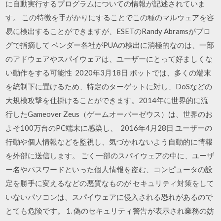
に自動実行するプログラムについての情報が記述されていま
す。 この特徴を手がかりにすることでこの種のマルウェアを容
易に検出することができますが、ESETのRandy Abramsがブロ
グで指摘して ベンダー各社がPUAの検出に消極的なのは、一部
のアドウェアやスパイウェアは、ユーザーにとって好ましくな
い動作をする可能性 2020年3月18日 ボットでは、多くの端末
を統制下に置けるため、特定のターゲットに対し、DoSなどの
大規模攻撃を仕掛けることができます。2014年に世界的に流
行したGameover Zeus（ゲームオーバーゼウス）は、世界のお
よそ100万台のPC端末に感染し、 2016年4月28日 ユーザーの
行動や個人情報などを監視し、気づかれないよう自動的に情報
を外部に送信します。 ごく一部のスパイウェアの中に、ユーザ
ー名やパスワードといった個人情報を盗む、コンピュータの設
定を勝手に変えるなどの悪質なものが セキュリティ対策をして
いないパソコンは、スパイウェアに侵入される恐れがあるので
とても危険です。 1. 偽のセキュリティ警告が表示され業務の妨