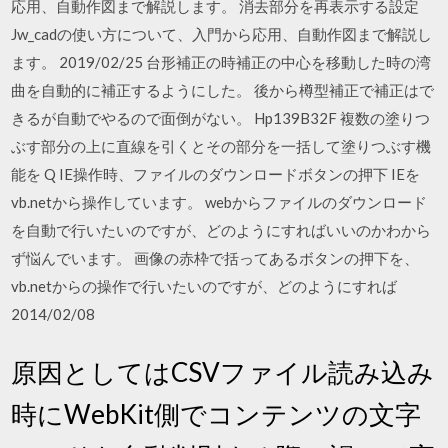
応用、自動作図まで解説します。 消去部分を再表示する設定
Jw_cadの使い方について、入門から応用、自動作図まで解説し
ます。 2019/02/25 台形補正の時補正の中心を移動した時の湾
曲を自動的に補正するようにした。 後から樽型補正で補正はで
きるが自動でやるので面倒がない。 Hp139B32F 複数の塗りつ
ぶす部分の上に直線を引くとその部分を一括して塗りつぶす機
能を Q IE操作時、ファイルのダウンロードボタンの押下 IEを
vb.netから操作しています。 webからファイルのダウンロード
を自動で行いたいのですが、どのようにすればいいのかわから
ず悩んでいます。 画像の赤枠で括ってあるボタンの押下を、
vb.netからの操作で行いたいのですが、どのようにすれば
2014/02/08
原因としてはCSVファイル読み込み
時にWebKit側でコンテンツの文字