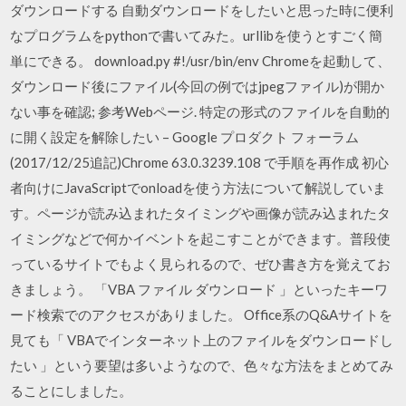
ダウンロードする 自動ダウンロードをしたいと思った時に便利
なプログラムをpythonで書いてみた。urllibを使うとすごく簡
単にできる。 download.py #!/usr/bin/env Chromeを起動して、
ダウンロード後にファイル(今回の例ではjpegファイル)が開か
ない事を確認; 参考Webページ. 特定の形式のファイルを自動的
に開く設定を解除したい – Google プロダクト フォーラム
(2017/12/25追記)Chrome 63.0.3239.108 で手順を再作成 初心
者向けにJavaScriptでonloadを使う方法について解説していま
す。ページが読み込まれたタイミングや画像が読み込まれたタ
イミングなどで何かイベントを起こすことができます。普段使
っているサイトでもよく見られるので、ぜひ書き方を覚えてお
きましょう。 「VBA ファイル ダウンロード 」といったキーワ
ード検索でのアクセスがありました。 Office系のQ&Aサイトを
見ても「 VBAでインターネット上のファイルをダウンロードし
たい 」という要望は多いようなので、色々な方法をまとめてみ
ることにしました。