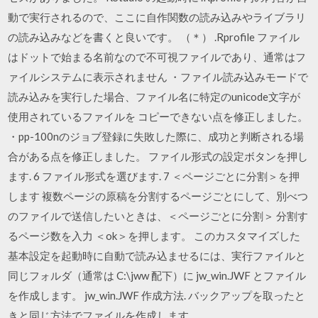
動で実行されるので、ここに自作関数の読み込みやライブラリ
の読み込みなどを書くと良いです。 （＊） .Rprofile ファイル
はドットで始まる名前なので不可視ファイルであり、通常はフ
ァイルシステムに表示されません ・ファイル読み込みモードで
読み込みを実行した場合、ファイル名に特定のunicode文字が
使用されているファイルを コピーできない点を修正しました。
・pp-100nのジョブ登録に失敗した際に、成功と判断される場
合がある点を修正しました。 ファイル形式の設定ボタンを押し
ます. 6 ファイル形式を選びます. 7 ＜ページごとに分割＞を押
します 複数ページの原稿を分割するページごとにして、別べつ
のファイルで送信したいときは、＜ページごとに分割＞ 分割す
るページ数を入力 ＜ok＞を押します。 このカスタマイズした
基本設定を起動時に自動で読み込ませるには、実行ファイルと
同じフォルダ（通常は C:\jww 配下）に jw_win.JWF とファイル
を作成します。 jw_win.JWF 作成方法. バックアップを取ったと
きと同じ方法でファイルを作成します。