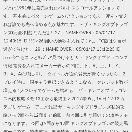
ズとは1991年に発売されたベルトスクロールアクションで
す。 基本的にパターンゲームのアクションであり、死んで覚え
れば誰でも先へ進める点が魅力です。 ・ザ・キングオブドラゴ
ンズ(完全移植) なんだよ!! 27 ：NAME OVER：05/01/17
12:43:15 ID:??? >26 闘いの挽歌も入れてくれ。 FC版はショボ
過ぎて泣けた。 28 ：NAME OVER：05/01/17 13:12:25 ID
:??? 今でもコレとｷｬﾌﾟｺﾏ見つけると ザ・キングオブドラゴンズ
情報 電源を入れてメーカー表示の間に、下、R、上、L、Y、
B、X、Aの順に押し、タイトルが面の背景が青くなったら、2
プレイ時に、同キャラ選択できるようになる。 クレジット数が
増える 1人プレイでゲームを始める。 ザ・キングオブドラゴン
ズ私的攻略メモ 13面から最終面 > 2017年09月16 日 12:12 カ
テゴリ ゲーム・アニメ雑記 ザ・キングオブドラゴンズ私的攻
略メモ 9面から12面まで 前回・前々回に引き続いての攻略メモ
になります。 今回は9面から12面 キングオブドラゴンの競走馬
データです。競走成績、血統情報、産駒情報などをはじめ、50