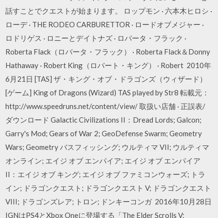
話すことでクエストが始まります。 ロップモン · 六本木ヒロシ ·
ローデ · THE RODEO CARBURETTOR · ロードオブメジャー ·
ロドリゲス · ロニーとデイトナズ · ロバータ・フラック ·
Roberta Flack（ロバータ・フラック） · Roberta Flack＆Donny
Hathaway · Robert King（ロバート・キング） · Robert 2010年
6月21日 [TAS] ザ・キング・オブ・ドラゴンズ（ウィザード）
[ゲーム] King of Dragons (Wizard) TAS played by Str8 転載元：
http://www.speedruns.net/content/view/ 取扱い店舗 · 正誤表/
ダウンロード Galactic Civilizations II：Dread Lords; Galcon;
Garry's Mod; Gears of War 2; GeoDefense Swarm; Geometry
Wars; Geometry バスフィッシング; ウルティマ VII; ウルティマ
オンライン; エイジ オブ エンパイア; エイジ オブ エンパイア
II：エイジ オブ キング; エイジ オブ ファミコンウォーズ; トラ
イン; ドラゴンクエスト; ドラゴンクエスト V; ドラゴンクエスト
VIII; ドラゴンズレア; トロン; ドンキーコンガ 2016年10月28日
IGNはPS4とXbox Oneに登場する「The Elder Scrolls V: