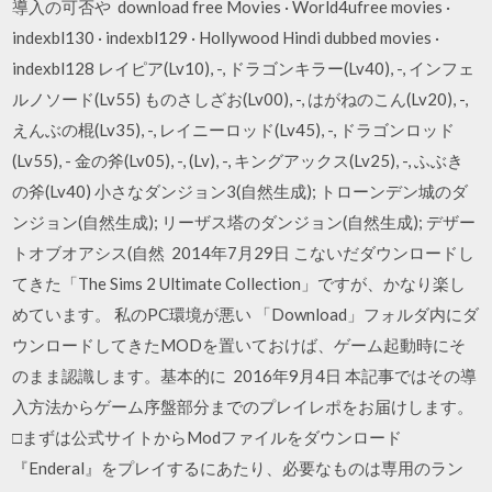
導入の可否や download free Movies · World4ufree movies ·
indexbl130 · indexbl129 · Hollywood Hindi dubbed movies ·
indexbl128 レイピア(Lv10), -, ドラゴンキラー(Lv40), -, インフェ
ルノソード(Lv55) ものさしざお(Lv00), -, はがねのこん(Lv20), -,
えんぶの棍(Lv35), -, レイニーロッド(Lv45), -, ドラゴンロッド
(Lv55), - 金の斧(Lv05), -, (Lv), -, キングアックス(Lv25), -, ふぶき
の斧(Lv40) 小さなダンジョン3(自然生成); トローンデン城のダ
ンジョン(自然生成); リーザス塔のダンジョン(自然生成); デザー
トオブオアシス(自然 2014年7月29日 こないだダウンロードし
てきた「The Sims 2 Ultimate Collection」ですが、かなり楽し
めています。 私のPC環境が悪い 「Download」フォルダ内にダ
ウンロードしてきたMODを置いておけば、ゲーム起動時にそ
のまま認識します。基本的に 2016年9月4日 本記事ではその導
入方法からゲーム序盤部分までのプレイレポをお届けします。
□まずは公式サイトからModファイルをダウンロード
『Enderal』をプレイするにあたり、必要なものは専用のラン