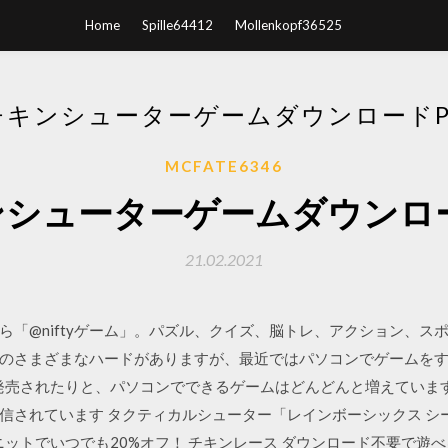
Home
Spille64412
Mollenkopf36525
チキンシューターゲームダウンロードP
MCFATE6346
ンシューターゲームダウンロー
21.02.2021
ら「@niftyゲーム」。パズル、クイズ、脳トレ、アクション、ス
などのさまざまなハードがありますが、最近ではパソコンでゲームをす
に発売されたりと、パソコンでできるゲームはどんどんと増えていま
されています タクティカルシューター「レインボーシックス シージ p
00clubユニットでいつでも20%オフ！ チキンレース ダウンロード不