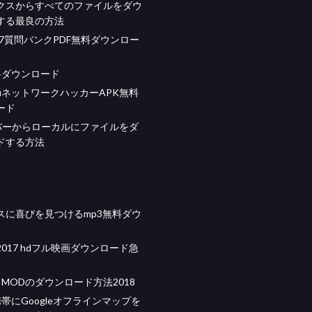
クスからすべてのファイルをダウ
する最良の方法
 17質問バンクPDF無料ダウンロー
料ダウンロード
fiネットワークハッカーAPK無料
ード
ーバーからローカルにファイルをダ
ドする方法
スに喜びを見つけるmp3無料ダウ
017 hdフル映画ダウンロード急
aft MODのダウンロード方法2018
id携帯にGoogleオフラインマップを