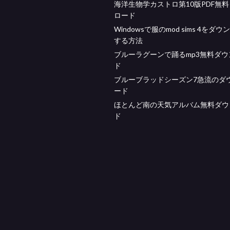
海洋生物学カストロ第10版PDF無
ロード
Windowsで服のmod sims 4をダ
する方法
ブルーラグーンで踊るmp3無料ダウ
ド
ブルーブラッドシーズン7急流のダ
ード
ほとんど南の天気アルバム無料ダウ
ド