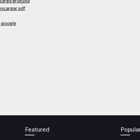
carga gratuita
escargar pdf
e google
Featured
Popula