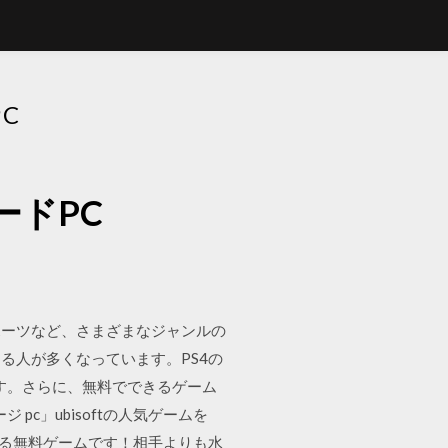
C
ドPC
ポーツなど、さまざまなジャンルの
る人が多くなっています。PS4の
す。さらに、無料でできるゲーム
c」ubisoftの人気ゲームを
要で遊べる無料ゲームです！相手よりも水