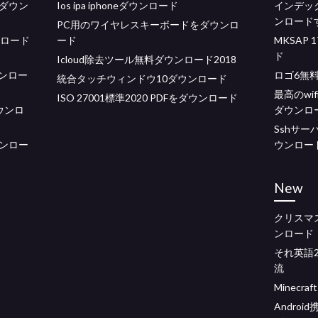
料ダウン
Ios ipa iphoneダウンロード
インデッ
ンロード
PC用のワイヤレスキーボードをダウンロ
ウンロード
ード
MKSAP
ド
Icloud除去ツール無料ダウンロード2018
ンロー
ロゴ6無
統合タッチウィンドウ10ダウンロード
最高のwi
ISO 27001標準2020 PDFをダウンロード
ウンロ
ダウンロ
Sshサ
ンロー
ウンロー
New
クリスマ
ンロード
それ英語2
流
Minecr
Andro