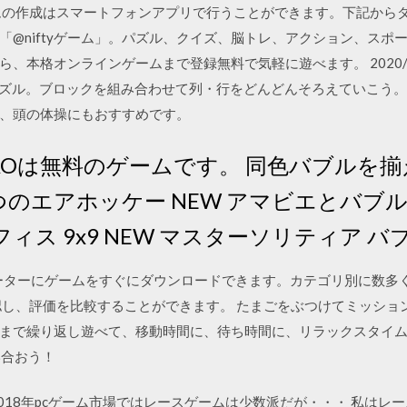
の作成はスマートフォンアプリで行うことができます。下記からダウンロー
「@niftyゲーム」。パズル、クイズ、脳トレ、アクション、スポ
、本格オンラインゲームまで登録無料で気軽に遊べます。 2020/0
気パズル。ブロックを組み合わせて列・行をどんどんそろえていこう
、頭の体操にもおすすめです。
ROは無料のゲームです。 同色バブルを揃
つのエアホッケー NEW アマビエとバブル
フィス 9x9 NEW マスターソリティア 
ンピューターにゲームをすぐにダウンロードできます。カテゴリ別に数
認し、評価を比較することができます。 たまごをぶつけてミッショ
まで繰り返し遊べて、移動時間に、待ち時間に、リラックスタイ
い合おう！
018年pcゲーム市場ではレースゲームは少数派だが・・・ 私はレ