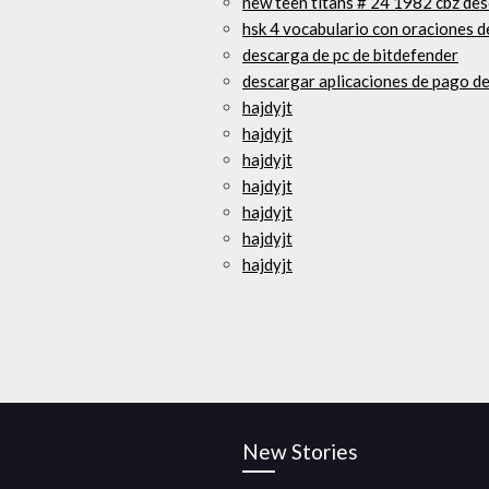
new teen titans # 24 1982 cbz des
hsk 4 vocabulario con oraciones d
descarga de pc de bitdefender
descargar aplicaciones de pago d
hajdyjt
hajdyjt
hajdyjt
hajdyjt
hajdyjt
hajdyjt
hajdyjt
New Stories