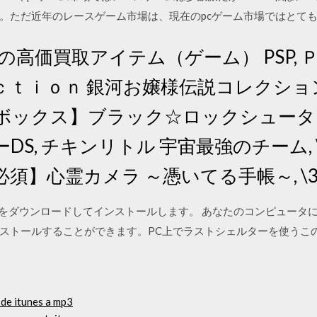
。ただ近年のレースゲーム市場は、現在のpcゲーム市場ではとて
の高価買取アイテム（ゲーム） PSP, 
ｉｏｎ 銀河お嬢様伝説コレクション, \6,
ックス】ブラック☆ロックシューター 
ーDS, チキンリトル 宇宙最強のチーム, \3
】心霊カメラ ～憑いてる手帳～, \30
ルター をダウンロードしてインストールします。 あなたのコンピュー
ルすることができます。PC上でラストシェルターを使うこの方法は、Wind
。
 de itunes a mp3