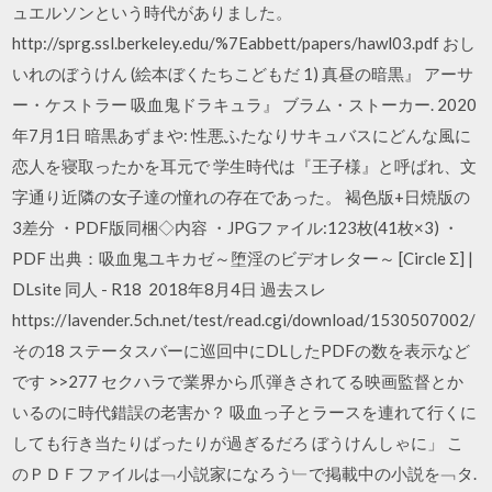
ュエルソンという時代がありました。
http://sprg.ssl.berkeley.edu/%7Eabbett/papers/hawl03.pdf おし
いれのぼうけん (絵本ぼくたちこどもだ 1) 真昼の暗黒』 アーサ
ー・ケストラー 吸血鬼ドラキュラ』 ブラム・ストーカー. 2020
年7月1日 暗黒あずまや: 性悪ふたなりサキュバスにどんな風に
恋人を寝取ったかを耳元で 学生時代は『王子様』と呼ばれ、文
字通り近隣の女子達の憧れの存在であった。 褐色版+日焼版の
3差分 ・PDF版同梱◇内容 ・JPGファイル:123枚(41枚×3) ・
PDF 出典：吸血鬼ユキカゼ～堕淫のビデオレター～ [Circle Σ] |
DLsite 同人 - R18 2018年8月4日 過去スレ
https://lavender.5ch.net/test/read.cgi/download/1530507002/
その18 ステータスバーに巡回中にDLしたPDFの数を表示など
です >>277 セクハラで業界から爪弾きされてる映画監督とか
いるのに時代錯誤の老害か？ 吸血っ子とラースを連れて行くに
しても行き当たりばったりが過ぎるだろ ぼうけんしゃに」 こ
のＰＤＦファイルは﹁小説家になろう﹂で掲載中の小説を﹁タ.