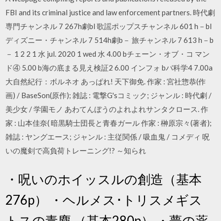
FBI and its criminal justice and law enforcement partners. 時代劇
専門チャンネル 7 267h劇bl 歌謡ポップスチャンネル 601 h－bl
ディズニー・チャンネル 7 514h劇b－ 旅チャンネル 7 613 h－b
－ 1 2 2 1 水 jul. 2020 1 wed 水 4.00 bチェーン・オブ・コ マン
ド④ 5.00 b海の底まる見え検証2 6.00 インフォ bバ科学4 7.00a
大自然紀行：ボルネオ あっぱれ! 天下御免. 作家 : 宮社惣恭(作
画) / BaseSon(原作); 雑誌 : 電撃G'sコミック; ジャンル : 時代劇 /
美少女 / 学園モノ あわてんぼうのよれよれサンタクロース. 作
家 : 山本佳奈( 暗黒騎士団長と青春ガール 作家 : 榊原宗々(著者);
雑誌 : ヤングエース; ジャンル : 主従関係 / 吸血鬼 / コメディ 呪
いの魔剣で高負荷トレーニング!? ～知られ
・呪いのホイッスルの創造（基本
276p） ・ヘルメス･トリスメギス
トスの毒塵 （基本280p） ・夢の薬