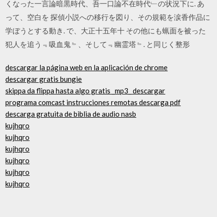
くなった一言論暗黒時代、吾一口論不在時代﹂の状況下に. あ
って、空白を 探偵小説への移行を図り、その規範を涙香作品に
学ぼうとする動き. で、大正十五年十 その他にも蝋面を被った
犯人を追う﹃吸血鬼﹄、そして﹃幽霊塔﹄. と同じく整形
descargar la página web en la aplicación de chrome
descargar gratis bungie
skippa da flippa hasta algo gratis _mp3_ descargar
programa comcast instrucciones remotas descarga pdf
descarga gratuita de biblia de audio nasb
kujhqro
kujhqro
kujhqro
kujhqro
kujhqro
kujhqro