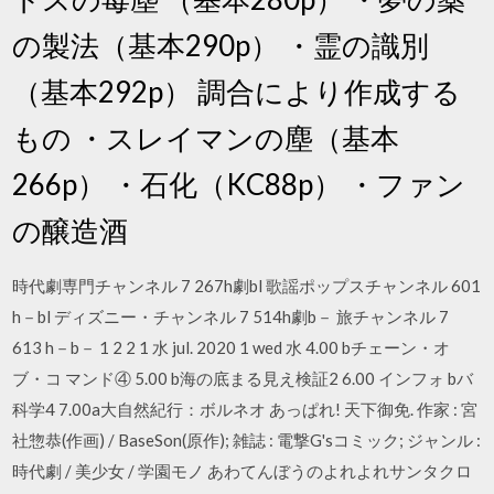
の製法（基本290p） ・霊の識別
（基本292p） 調合により作成する
もの ・スレイマンの塵（基本
266p） ・石化（KC88p） ・ファン
の醸造酒
時代劇専門チャンネル 7 267h劇bl 歌謡ポップスチャンネル 601
h－bl ディズニー・チャンネル 7 514h劇b－ 旅チャンネル 7
613 h－b－ 1 2 2 1 水 jul. 2020 1 wed 水 4.00 bチェーン・オ
ブ・コ マンド④ 5.00 b海の底まる見え検証2 6.00 インフォ bバ
科学4 7.00a大自然紀行：ボルネオ あっぱれ! 天下御免. 作家 : 宮
社惣恭(作画) / BaseSon(原作); 雑誌 : 電撃G'sコミック; ジャンル :
時代劇 / 美少女 / 学園モノ あわてんぼうのよれよれサンタクロ