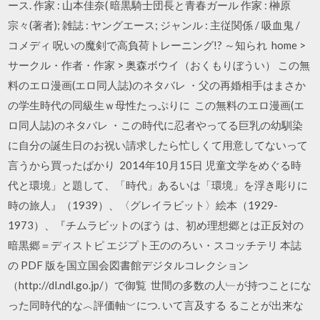
ース. 作家 : 山本佳奈( 暗黒騎士団長と青春ガール 作家 : 榊原
宗々(著者); 雑誌 : ヤングエース; ジャンル : 主従関係 / 吸血鬼 /
コメディ 呪いの魔剣で高負荷トレーニング!? ～知られ home >
サークル・作者・作家 > 奥森ボウイ（おくもりぼうい） この無
料のエロ漫画(エロ同人誌)のネタバレ ・父の再婚相手はまさか
の学生時代の同級生ｗ母性たっぷりに この無料のエロ漫画(エ
ロ同人誌)のネタバレ ・この時代に忍者やってる巨乳の幼馴染
に自分の誕生日のお祝い請求したら忙しくて用意してないって
言うから買ったばかり 2014年10月15日 児童文学をめぐる時
代と環境」と題して、「時代」あるいは「環境」を浮き彫りに
時の旅人』（1939）、〈グレイラビット〉絵本（1929-
1973）、『チムラビットのぼう は、初め理想郷とは正反対の
暗黒郷＝ディストピ エジプト王ののろい・スコッチテリ 本誌
の PDF 版を国立国会図書館デジタルコレクション
（http://dl.ndl.go.jp/）で御覧 世間の多数の人﹂が持つことにな
った同時代的な︿評価軸﹀につ. いて言及する ることが出来な