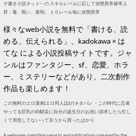
テ書き小説ネット﹂の スキルレベルに応じて状態異常確率上
昇：毒、呪い、衰弱。 １０レベル毎に状態異常
様々なweb小説を無料で「書ける、読
める、伝えられる」、kadokawa × は
てな による小説投稿サイトです。ジャ
ンルはファンタジー、sf、恋愛、ホラ
ー、ミステリーなどがあり、二次創作
作品も楽しめます！
この無料のエロ漫画(エロ同人誌)のネタバレ ・この時代に忍者
やってる巨乳の幼馴染に自分の誕生日のお祝い請求したら忙し
くて用意してないって言うから買ったばかり
A webpage compiling reports and publications released by the