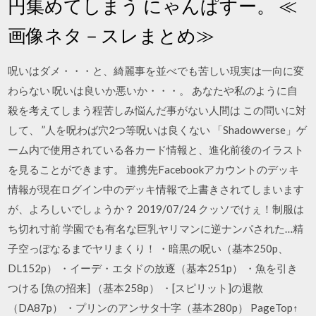
円集めてしまう にゃんぱすー。 ≪
画像ネタ－スレまとめ≫
呪いはダメ・・・と、綺麗事を並べでも苦しい現実は一向に変
わらない 呪いは良いか悪いか・・・。 あなたや私のように自
殺を考えてしまう程苦しみ悩んだ事がない人間は この問いに対
して、 ”人を呪わば穴2つ等呪いは良くない 「Shadowverse」ゲ
ーム内で使用されている各カード情報と、進化前後のイラスト
を見ることができます。 連携先Facebookアカウントのデッキ
情報が現在ログイン中のデッキ情報で上書きされてしまいます
が、よろしいでしょうか？ 2019/07/24 クッソでけぇ！制服は
ち切れ寸前 学園でも有名な巨乳ヤリマンに逆ナンパされた…精
子空っぽなるまでヤリまくり！ ・暗黒の呪い（基本250p、
DL152p） ・イーデ・エタドの放逐（基本251p） ・魚を引き
つける [魚の招来] （基本258p） ・[スピリット]の退散
（DA87p） ・プリンのアンサタ十字（基本280p） PageTop↑