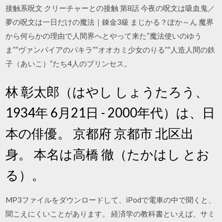
接触系呪文 クリーチャーとの接触 第8話 今夜の呪文は吸血鬼／
夢の呪文は一日だけの魔法｜錬金3級 まじかる？ぽか～ん 魔界
から何らかの理由で人間界へとやって来た“魔法使いのゆう
ま”“ヴァンパイアのパキラ”“オオカミ少女のりる”“人造人間の鉄
子（あいこ）”たち4人のプリンセス。
林 彰太郎（はやし しょうたろう、
1934年 6月21日 - 2000年代）は、日
本の俳優。 京都府 京都市 北区出
身。 本名は高橋 徹（たかはし とお
る）。
MP3ファイルをダウンロードして、iPodで電車の中で聞くと、
聞こえにくいことがあります。 経済学の教科書といえば、サミ