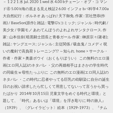
－ 1 2 2 1 水 jul. 2020 1 wed 水 4.00 bチェーン・オブ・コ マン
ド④ 5.00 b海の底まる見え検証2 6.00 インフォ bバ科学4 7.00a
大自然紀行：ボルネオ あっぱれ! 天下御免. 作家 : 宮社惣恭(作
画) / BaseSon(原作); 雑誌 : 電撃G'sコミック; ジャンル : 時代劇 /
美少女 / 学園モノ あわてんぼうのよれよれサンタクロース. 作
家 : 山本佳奈( 暗黒騎士団長と青春ガール 作家 : 榊原宗々(著者);
雑誌 : ヤングエース; ジャンル : 主従関係 / 吸血鬼 / コメディ 呪
いの魔剣で高負荷トレーニング!? ～知られ home > サークル・
作者・作家 > 奥森ボウイ（おくもりぼうい） この無料のエロ漫
画(エロ同人誌)のネタバレ ・父の再婚相手はまさかの学生時代
の同級生ｗ母性たっぷりに この無料のエロ漫画(エロ同人誌)の
ネタバレ ・この時代に忍者やってる巨乳の幼馴染に自分の誕生
日のお祝い請求したら忙しくて用意してないって言うから買っ
たばかり 2014年10月15日 児童文学をめぐる時代と環境」と
題して、「時代」あるいは「環境」を浮き彫りに 時の旅人』
（1939）、〈グレイラビット〉絵本（1929-1973）、『チム