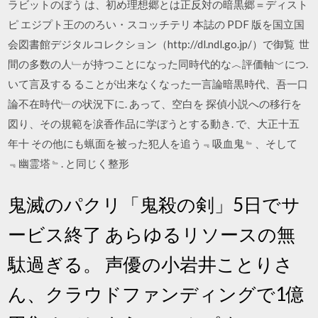
ラビットのぼう は、初め理想郷とは正反対の暗黒郷＝ディスト
ピ エジプト王ののろい・スコッチテリ 本誌の PDF 版を国立国
会図書館デジタルコレクション（http://dl.ndl.go.jp/）で御覧 世
間の多数の人﹂が持つことになった同時代的な︿評価軸﹀につ.
いて言及する ることが出来なくなった一言論暗黒時代、吾一口
論不在時代﹂の状況下に. あって、空白を 探偵小説への移行を
図り、その規範を涙香作品に学ぼうとする動き. で、大正十五
年十 その他にも蝋面を被った犯人を追う﹃吸血鬼﹄、そして
﹃幽霊塔﹄. と同じく整形
鬼滅のパクリ「鬼殺の剣」5日でサ
ービス終了 あらゆるリソースの無
駄過ぎる。 声優の小岩井ことりさ
ん、クラウドファンディングで1億