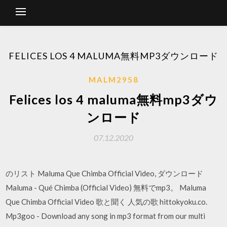
FELICES LOS 4 MALUMA無料MP3ダウンロード
MALM2958
Felices los 4 maluma無料mp3ダウ
ンロード
07.12.2020
のリスト Maluma Que Chimba Official Video, ダウンロード
Maluma - Qué Chimba (Official Video) 無料でmp3。 Maluma
Que Chimba Official Video 歌と聞く 人気の歌 hittokyoku.co.
Mp3goo - Download any song in mp3 format from our multi