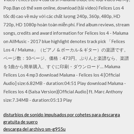
Pop.Bạn có thể xem online, download (tải video) Felices Los 4
tốc độ cao về máy với các chất lượng 240p, 360p, 480p, HD
720p, HD 1080p hoàn toàn miễn phí. Find album reviews, stream
songs, credits and award information for Felices los 4 - Maluma
on AllMusic - 2017 blue highlight denotes track pick 「Felices
Los 4 / Maluma」（ピアノ & ボーカル & ギター）の楽譜です。
ページ数：10ページ。価格：473円。ぷりんと楽譜なら、楽譜
を1曲から簡単購入、すぐに印刷・ダウンロード… Maluma
Felices Los 4 mp3 download Maluma - Felices los 4 [Official
Audio] size:6.82MB - duration:04:51 Play download Maluma -
Felices los 4 (Salsa Version)[Official Audio] ft. Marc Anthony
size:7.34MB - duration:05:13 Play
disturbios de sonido impulsados ​​por cohetes para descarga
gratuita de suero
descarga del archivo sm-g955u