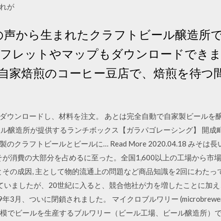
それが
住民の声から生まれたクラフトビール醸造所
ンフレットやマップもダウンロードできます
 自家焙煎のコーヒー豆店で、焙煎を待つ間
ダウンロードし、材料を注文。 あとは完全自動で自家製ビールを醸造
12:00 ビール醸造所が提供するランチボックス【ガラパゴレーシング】
ラフトビールとビールに… Read More 2020.04.18 みそ
そが消費の大部分を占めるに至った。全国1,600以上の工場から
その成因, 主として物的流通上の問題など商品知識を2回にわたって解説し
ていましたが、20世紀に入ると、競合他社が力を増したことに加
年3月、ついに閉鎖されました。 マイクロブルワリー (microbrew
) は、小さな規模でビールを生産するブルワリー（ビール工場、ビール醸造