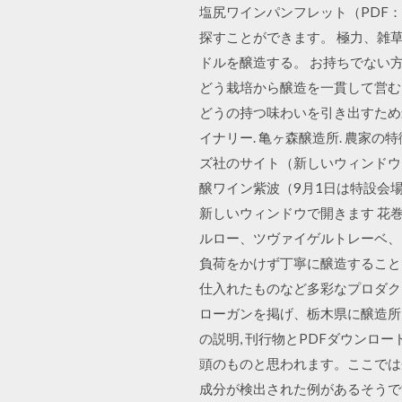
塩尻ワインパンフレット（PDF：
探すことができます。 極力、雑
ドルを醸造する。 お持ちでない方
どう栽培から醸造を一貫して営む
どうの持つ味わいを引き出すため
イナリー. 亀ヶ森醸造所. 農家の
ズ社のサイト（新しいウィンドウ
醸ワイン紫波（9月1日は特設会場で
新しいウィンドウで開きます 花
ルロー、ツヴァイゲルトレーベ、
負荷をかけず丁寧に醸造することで
仕入れたものなど多彩なプロダクトを
ローガンを掲げ、栃木県に醸造所を
の説明, 刊行物とPDFダウンロ
頭のものと思われます。ここでは
成分が検出された例があるそうで