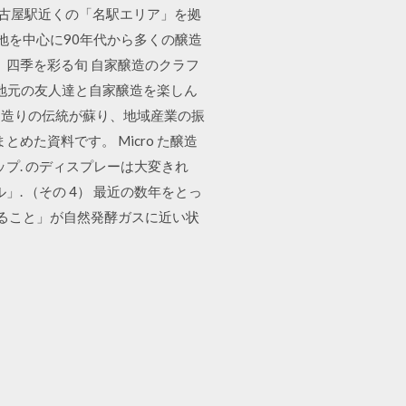
名古屋駅近くの「名駅エリア」を拠
光地を中心に90年代から多くの醸造
。四季を彩る旬 自家醸造のクラフ
から地元の友人達と自家醸造を楽しん
ン造りの伝統が蘇り、地域産業の振
た資料です。 Micro た醸造
ップ. のディスプレーは大変きれ
. （その 4） 最近の数年をとっ
けること」が自然発酵ガスに近い状