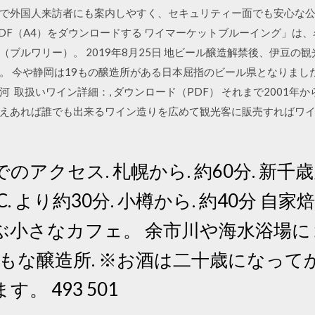
で外国人来訪者にも案内しやすく、セキュリティー面でも安心な公衆W
PDF（A4）をダウンロードする ワイマーケットブルーイング」は
ブルワリー）。 2019年8月25日 地ビール醸造解禁後、伊豆の
岡県。 今や静岡は19もの醸造所がある日本屈指のビール県となりまし
駿河 取扱いワイン詳細：, ダウンロード（PDF） それまで2001
えあれば誰でも出来るワイン造りを広めて観光客に販売すればワ
車でのアクセス. 札幌から. 約60分. 新千歳
C. より約30分. 小樽から. 約40分 
ぶ小さなカフェ。 余市川や海水浴場に
おもな醸造所. ※お酒は二十歳になっ
。 493 501