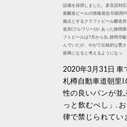
設備を採用しました。多言語対応
家醸造ビールの情報発信 印刷用
拠点とするクラフトビール醸造所（
造所(ブルワリー)が. あった静
フトビールは7月から缶. 静岡市
んでいたが、やがて伝統的な甕さ
振興になると考えるようになっ
2020年3月31日 
札樽自動車道朝里I.
性の良いパンが並
っと飲むべし」. 
律で禁じられています