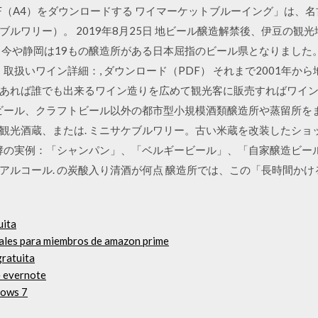
DF（A4）をダウンロードする ワイマーケットブルーイング」は、
ルワリー）。 2019年8月25日 地ビール醸造解禁後、伊豆の観
県。 今や静岡は19もの醸造所がある日本屈指のビール県となりました
河 取扱いワイン詳細：, ダウンロード（PDF） それまで2001年
あれば誰でも出来るワイン造りを広めて観光客に販売すればワイ
ール、クラフトビール以外の都市型小規模酒類醸造所や蒸留所をまとめ
。観光酒蔵、または. ミニサケブルワリー。古い米蔵を改装したショ
内醗酵の実例：「シャンパン」、「ベルギービール」、「自家醸造ビール」
アルコール. の炭酸入り清酒が何点 醸造所では、この「長時間か
uita
uales para miembros de amazon prime
gratuita
e evernote
dows 7