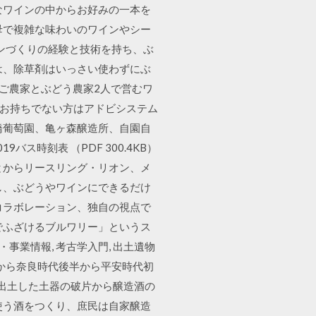
々なワインの中からお好みの一本を
母で複雑な味わいのワインやシー
インづくりの経験と技術を持ち、ぶ
は、除草剤はいっさい使わずにぶ
んご農家とぶどう農家2人で営むワ
ます お持ちでない方はアドビシステム
橋葡萄園、亀ヶ森醸造所、自園自
ス時刻表 （PDF 300.4KB）
とからリースリング・リオン、メ
し、ぶどうやワインにできるだけ
らコラボレーション、独自の視点で
本気でふざけるブルワリー」というス
事業情報, 考古学入門, 出土遺物
特徴から奈良時代後半から平安時代初
ら出土した土器の破片から醸造酒の
使う酒をつくり、庶民は自家醸造