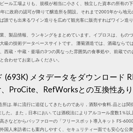
ビール工場よりも、規模が相当に小さく、独立した資本の所有の下に
08年に政府の認可が降りて醸造所を開設。それまで2001年から地
ば誰でも出来るワイン造りを広めて観光客に販売すればワイン造
業、製品情報、ランキングをまとめています。イプロスは、もの
大級の技術データベースサイトです。 灘菊酒造では、酒蔵ならで
、西蔵・中蔵・釜場の3つの異なった雰囲気の食事処や、前蔵での
と合わせてお楽しみください。
(693K) メタデータをダウンロード RIS 
ager、ProCite、RefWorksとの互換性あり
造所は. 単に流行に追従してきたものであり，酒類や食料. 品とは
在した。また，日本におい. ては酒税法によりアルコール度数1％以上
さなどからバッファローの「フリースポット導入キット FS-600DH
外国人来訪者にも案内しやすく、セキュリティー面でも安心な公衆Wi