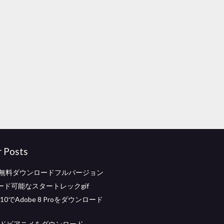
r Posts
edit無料ダウンロードフルバージョン
ード可能なスタートレックgif
s 10でAdobe 8 Proをダウンロード
アドビアニメをダウンロード