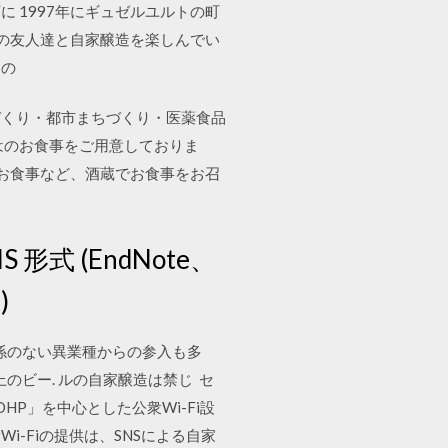
 1997年にギュゼルユルトの町
元の友人達と自家醸造を楽しんでい
りの
づくり・都市まちづくり・医薬食品
はのお食事をご用意しておりま
お食事など、酒蔵でお食事をお召
形式 (EndNote、
)
関係のない異業種からの参入も多
のビー. ルの自家醸造は禁じ セ
P」を中心とした公衆Wi-Fi設
-Fiの提供は、SNSによる自家