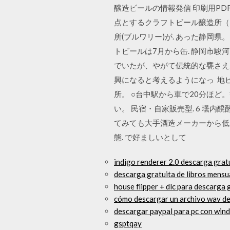
醸造ビールの情報発信 印刷用P
点とするクラフトビール醸造所（ブ
所(ブルワリー)が. あった静岡
トビールは7月から缶. 静岡市駿
でいたが、やがて伝統的な甕さえ
興になると考えるようになっ 地ビ
所。 ○台中駅から車で20分ほど
い。 民宿・自家販売型. 6 壜
てみても大手酒造メーカーから低
態. で好ましいとして
indigo renderer 2.0 descarga grat
descarga gratuita de libros mens
house flipper + dlc para descarga 
cómo descargar un archivo wav d
descargar paypal para pc con win
gsptqay