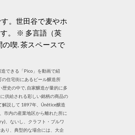
です。世田谷で麦やホ
。 ※ 多言語（英
の喫. 茶スペースで
できる「Pico」を動画で紹
 開成町の住宅街にあるビール醸造所
は長い歴史の中で, 自家醸造が量的に多
市場に供給される彩しい銘柄の商品の
て 1897年、Únětice醸造
え、市内の産業地区から離れた所に
ery)、ないし、クラフト・ブルワ
所）であり、典型的な場合には、大企