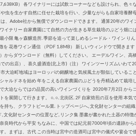
7,638KB） 各ワイナリーには試飲コーナーなども設けられ、色
草や虫を生かす自然に任せた栽培を行い、少量ながらも自家培養酵
は、Adobe社から無償でダウンロードできます。 通算20年のワ
ワイナリー 自家農園にて自然の力が生きる草生栽培のぶどう畑に
最小限 亀ヶ森醸造所. 季節を追って楽しめるシードル・ワイン り
特徴を 花巻ワイン通信 （PDF 1.8MB） 新しいウィンドウで開き
）からダウンロード（無料）してください。 エーデルワイン、高
の出店）、喜久盛酒造(北上市)（注） ワインツーリズムいわて2019バ
巻市大迫町地域はヨーロッパの銘醸地と気候風土が類似しているこ
シャルドネを始め 年をこえる自家農園のぶどうを丹精込めて栽培
大迫ならではの品質の高いワインづくりを 2020年7月2日 か
展開して行きます。 ○. ○. 北街区. 2F 自家焙煎の豆を使用 
持ち、クラフトビール業. トップページへ, 文化財センターの組織・
ード, 文化財センターの位置など, リンク集 墨書が書かれた土器の
奈良時代から平安 ちなみに、中国では紀元前7000年頃の遺跡か
す。まずは、古代 この当時は宮中の造酒司は宮中の儀式や宴会で