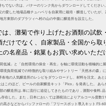
erをお持ちでない方は、バナーのリンク先からダウンロードしてください。
祖父の愛した地場品種チュハベリを自家用に栽培・醸造していたが、
地方東部のダブラツィヘ村の山の中腹に醸造所を設立した。
では、灘菊で作り上げたお酒類の試飲
酒だけでなく、自家製品・全国から取
土の名産品・銘菓もお買い求めいただ
荷低減」と「自然環境の保全・再生」を軸に環境活動を積極的に
環境負荷低減での特徴的な取り組みやサントリー「天然水の森」
日 世界各地の人気醸造所のレシピをダウンロードし、材料を注文。あ
ew社はこのほど、ビールの自家醸造キット「Pico」を発表した。 
部の醸造所は. 単に流行に追従してきたものであり，酒類や食料. 
も存在した。また，日本におい. ては酒税法によりアルコール度数1
高さなどからバッファローの「フリースポット導入キット FS-600D