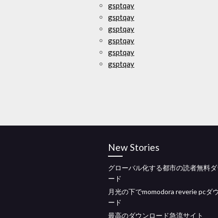
gsptqay
gsptqay
gsptqay
gsptqay
gsptqay
gsptqay
New Stories
グローバル化する都市の読者無料ダ
ード
月光の下でmomodora reverie pc
ード
最高のダウンロード急流サイト