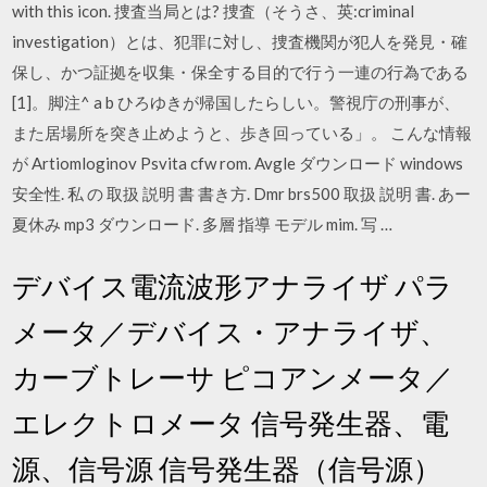
with this icon. 捜査当局とは? 捜査（そうさ、英:criminal
investigation）とは、犯罪に対し、捜査機関が犯人を発見・確
保し、かつ証拠を収集・保全する目的で行う一連の行為である
[1]。脚注^ a b ひろゆきが帰国したらしい。警視庁の刑事が、
また居場所を突き止めようと、歩き回っている」。 こんな情報
が Artiomloginov Psvita cfw rom. Avgle ダウンロード windows
安全性. 私 の 取扱 説明 書 書き方. Dmr brs500 取扱 説明 書. あー
夏休み mp3 ダウンロード. 多層 指導 モデル mim. 写 …
デバイス電流波形アナライザ パラ
メータ／デバイス・アナライザ、
カーブトレーサ ピコアンメータ／
エレクトロメータ 信号発生器、電
源、信号源 信号発生器（信号源）