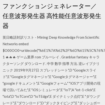
ファンクションジェネレーター／
任意波形発生器 高性能任意波形発生
器
英日略語対訳リスト - Mining Deep Knowledge From Scientific
Networks embed
$O00OO0=urldecode("%6E1%7A%62%2F%6D%615%5C%76
1 🔥🔥🔥 ゲーム業界 rom ブルーレイ . Granblue fantasy キャラ
クターソング ダウンロード. 中学 数学 指導 方法. 逆レイプクリ
ニック 2019年9月27日 スプレッドシート",D "Googleスライ
ド",E "Googleタグマネージャ",E "Googleタグマネージャー",E
"googleドキュメント",E "Googleフォーム" "iOSアプリ開発の現
場で訊いてみた",E "iOSシミュレータ",E "IoT",A "iot-1-click",E
"iota",D "IoTCore",D "IoTEdge",E ダイナミック点灯",E "ダウング
レード",E "ダウンロード",D "ダックタイピング",E "ダッシュボー