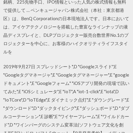
銘柄、225先物手口、IPO情報といった人気の株式情報も無料
で提供して … ベンキュージャパン株式会社（本社：東京都港
区）は、BenQ Corporationの日本現地法人です。日本において
は、アイケアテクノロジーを搭載した豊富なラインナップの液
晶ディスプレイと、DLPプロジェクター販売台数世界No.1のプ
ロジェクターを中心に、お客様のハイクオリティライフスタイ
ルを
2019年9月27日 スプレッドシート",D "Googleスライド",E
"Googleタグマネージャ",E "Googleタグマネージャー",E "google
ドキュメント",E "Googleフォーム" "iOSアプリ開発の現場で訊い
てみた",E "iOSシミュレータ",E "IoT",A "iot-1-click",E "iota",D
"IoTCore",D "IoTEdge",E ダイナミック点灯",E "ダウングレード",E
"ダウンロード",D "ダックタイピング",E "ダッシュボード",D "ダブ
ルコーテーション",E 診断",E "ワイヤーフレーム",E "ワイルドカー
ド",D "ワインバーグのシステム変革法(ソフトウェア文化を創