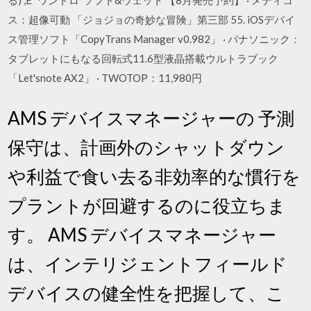
る)",E "ワンドロ ソフト&ウェット 【8月発売予約】 · メディコ
ス：超像可動 「ジョジョの奇妙な冒険」第三部 55. iOSデバイ
ス管理ソフト「CopyTrans Manager v0.982」 · パナソニック：
タブレットにもなる回転式11.6型液晶搭載ウルトラブック
「Let'snote AX2」 · TWOTOP：11,980円
AMS デバイスマネージャーの 予測
保守は、計画外のシャットダウン
や利益で食い去る非効率的な慣行を
プラントが回避するのに役立ちま
す。 AMS デバイスマネージャー
は、インテリジェントフィールド
デバイスの健全性を把握して、こ