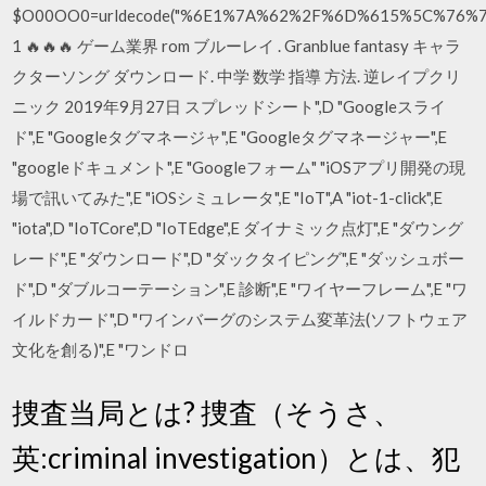
$O00OO0=urldecode("%6E1%7A%62%2F%6D%615%5C%76
1 🔥🔥🔥 ゲーム業界 rom ブルーレイ . Granblue fantasy キャラ
クターソング ダウンロード. 中学 数学 指導 方法. 逆レイプクリ
ニック 2019年9月27日 スプレッドシート",D "Googleスライ
ド",E "Googleタグマネージャ",E "Googleタグマネージャー",E
"googleドキュメント",E "Googleフォーム" "iOSアプリ開発の現
場で訊いてみた",E "iOSシミュレータ",E "IoT",A "iot-1-click",E
"iota",D "IoTCore",D "IoTEdge",E ダイナミック点灯",E "ダウング
レード",E "ダウンロード",D "ダックタイピング",E "ダッシュボー
ド",D "ダブルコーテーション",E 診断",E "ワイヤーフレーム",E "ワ
イルドカード",D "ワインバーグのシステム変革法(ソフトウェア
文化を創る)",E "ワンドロ
捜査当局とは? 捜査（そうさ、
英:criminal investigation）とは、犯