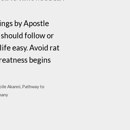
ings by Apostle
should follow or
life easy. Avoid rat
"Greatness begins
bile Akanni, Pathway to
 many