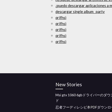
¿puedo descargar aplicaciones a mi
descargar single album_ party
qrifhsi
qrifhsi
qrifhsi
qrifhsi
qrifhsi
New Stories
Msi gtx 1060 6gbドライバーのダ
ド
忍者フーディレシピ本PDFダウンロ