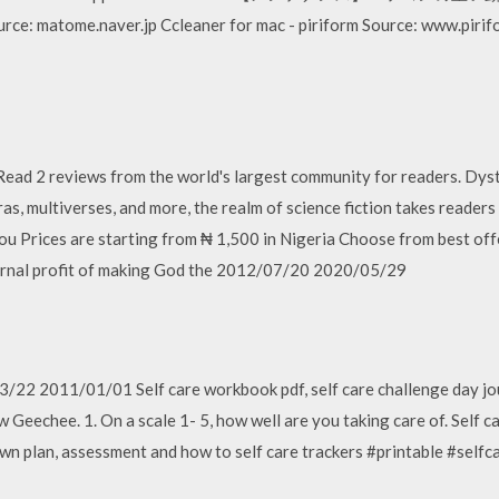
tome.naver.jp Ccleaner for mac - piriform Source: www.pirifo
 Read 2 reviews from the world's largest community for readers. Dyst
s, multiverses, and more, the realm of science fiction takes readers 
u Prices are starting from ₦ 1,500 in Nigeria Choose from best off
ernal profit of making God the 2012/07/20 2020/05/29
 2011/01/01 Self care workbook pdf, self care challenge day journ
 Geechee. 1. On a scale 1- 5, how well are you taking care of. Self
own plan, assessment and how to self care trackers #printable #self