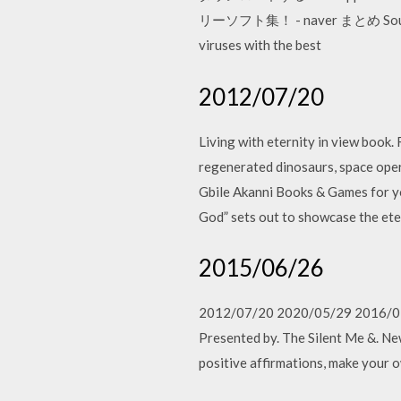
リーソフト集！ - naver まとめ Source: ma
viruses with the best
2012/07/20
Living with eternity in view book.
regenerated dinosaurs, space opera
Gbile Akanni Books & Games for yo
God” sets out to showcase the et
2015/06/26
2012/07/20 2020/05/29 2016/03/22
Presented by. The Silent Me &. New
positive affirmations, make your 