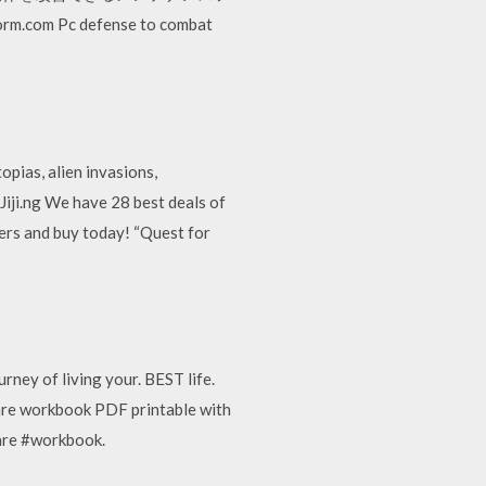
rm.com Pc defense to combat
opias, alien invasions,
Jiji.ng We have 28 best deals of
ers and buy today! “Quest for
ey of living your. BEST life.
 care workbook PDF printable with
care #workbook.