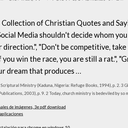
l Collection of Christian Quotes and Say
ocial Media shouldn't decide whom you 
r direction.", "Don't be competitive, take 
you win the race, you are still a rat.", 
your dream that produces …
Scriptural Ministry (Kaduna, Nigeria: Refuge Books, 1994), p. 2. 3 G
blications, 2003), p. 9. 2 Today, church ministry is bedeviled by so
nales de imágenes, 3e pdf download
 aplicaciones
nstalación para chrome en windows 10