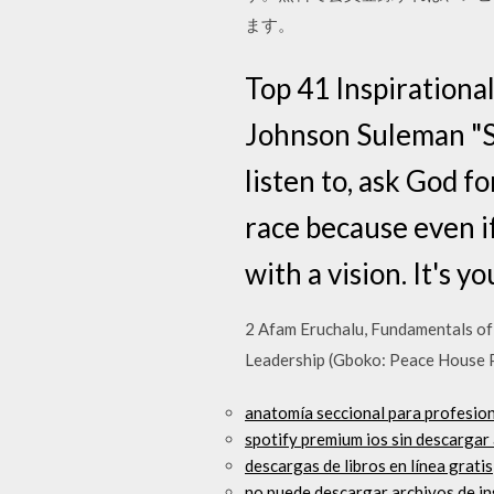
ます。
Top 41 Inspirationa
Johnson Suleman "S
listen to, ask God fo
race because even if 
with a vision. It's 
2 Afam Eruchalu, Fundamentals of 
Leadership (Gboko: Peace House Pu
anatomía seccional para profesio
spotify premium ios sin descargar
descargas de libros en línea gratis
no puede descargar archivos de i