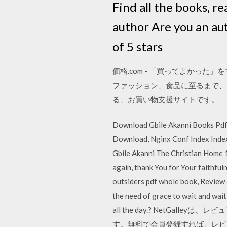
Find all the books, r
author Are you an au
of 5 stars
価格.com - 「買ってよかった
ファッション、食品に至るまで、
る、お買い物支援サイトです。
Download Gbile Akanni Books Pdf,
Download, Nginx Conf Index Index
Gbile Akanni The Christian Home 1
again, thank You for Your faithf
outsiders pdf whole book, Review o
the need of grace to wait and wait 
all the day.? NetG
す。無料で会員登録すれば、レビ