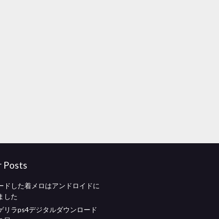
r Posts
ードした着メロはアンドロイドに
ました
ゲリラps4デジタルダウンロード