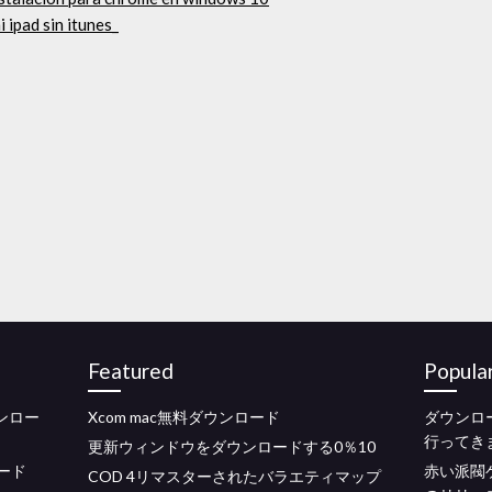
 ipad sin itunes_
Featured
Popula
ウンロー
Xcom mac無料ダウンロード
ダウンロ
行ってき
更新ウィンドウをダウンロードする0％10
ード
赤い派閥
COD 4リマスターされたバラエティマップ