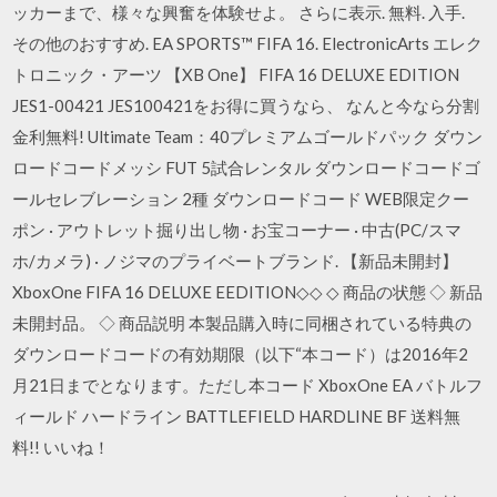
ッカーまで、様々な興奮を体験せよ。 さらに表示. 無料. 入手.
その他のおすすめ. EA SPORTS™ FIFA 16. ElectronicArts エレク
トロニック・アーツ 【XB One】 FIFA 16 DELUXE EDITION
JES1-00421 JES100421をお得に買うなら、 なんと今なら分割
金利無料! Ultimate Team：40プレミアムゴールドパック ダウン
ロードコードメッシ FUT 5試合レンタル ダウンロードコードゴ
ールセレブレーション 2種 ダウンロードコード WEB限定クー
ポン · アウトレット掘り出し物 · お宝コーナー · 中古(PC/スマ
ホ/カメラ) · ノジマのプライベートブランド. 【新品未開封】
XboxOne FIFA 16 DELUXE EEDITION◇◇ ◇ 商品の状態 ◇ 新品
未開封品。 ◇ 商品説明 本製品購入時に同梱されている特典の
ダウンロードコードの有効期限（以下“本コード）は2016年2
月21日までとなります。ただし本コード XboxOne EA バトルフ
ィールド ハードライン BATTLEFIELD HARDLINE BF 送料無
料!! いいね！