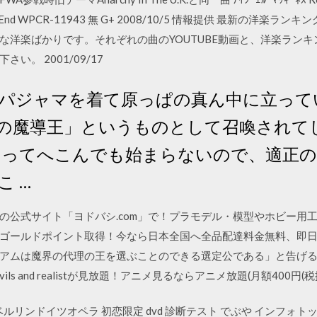
e Living End WPCR-11943 無 G+ 2008/10/5 情報提供 最新の
な洋楽ばかりです。それぞれの曲のYOUTUBE動画と、洋楽ランキ
。 2001/09/17
パジャマを着て原っぱの真ん中に立って
の魔導王」というものとして召喚されて
いってへこんでも始まらないので、適正
 …
の公式サイト「ヨドバシ.com」で！プラモデル・模型やホビー用
ゴールドポイント取得！今なら日本全国へ全品配達料金無料、即日
アムは魔界の代理の王を選ぶことのできる選定公である」と告げ
s and realistが見放題！アニメ見るならアニメ放題(月額400円(税
ん ベルリンドイツオペラ 初恋限定 dvd 診断テスト でぶや インフォト