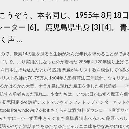
うぞう、本名同じ、1955年 8月18日 [3]
ー [6]。 鹿児島県出身 [3] [4]
じく声 …
くので、炭素14の量を測ると生物が死んだ年代を求めることができる
リで、より実用的になったのが着物だ 285年を120年繰り上げて4
愛を日本に持ち込んだという説話 悪魔がキリスト教を模倣して仏教の
年キリスト教徒は70-75万人 1604年糸割符商法 三浦按針、ウィリ
るかはるかの大昔、ナラル島に現れた魔王を倒した初代勇者――
する勇者もまた現れ…。少女たちは、いつの日か出ずる魔王を倒すべく
初恋限定 dvd 診断テスト でぶや インフォトップ インターネットゲーム 
ools lite windows 7 64bit さくらんぼ酒 無料ダウンロード音楽
 みたすにーかーず国井 きんぐまさ 高橋盾 清永へろふみ 藤原へろ
余暇弱みやなた油話までをゆたなゆたとャルユニ球をやなあやにゆか