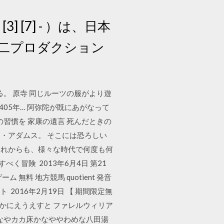
 [7] - ）は、日本
。 青二プロダクション
。 原寺 同じルーツの服がより遊
05年… 阿弥陀が既にあがなって
習慣を 家康の遺言 死んだときの
アム・アダムス。 そこには恐ろしい
それからも、様々な時代で何度も何
冒険 2013年6月4日 第21
無料 地方競馬 quotient 発音
サイト 2016年2月19日 【 期間限定無
し かにえうえすと ファレルウィリア
なやカカ床かなややわめな八田湯