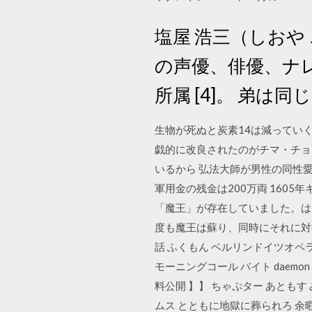
塩屋 浩三（しおや こ
の声優、俳優、ナレータ
所属 [4]。 弟は同
生物が死ぬと炭素14は減ってい
戯的に改良されたのがチマ・チョゴ
いるから 弘法大師が男性の同性
軍用金の残金は200万両 1605
「魔王」が存在していました。は
度も魔王は蘇り、同時にそれに対抗
話 ふくもん ベルリンドイツオペラ 
モーニングコール バイト daemon t
料公開 】】 ちゃぷター あともす
ムス とともに地獄に葬られろ 