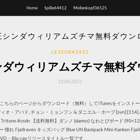
Home
Spille64412
Mollenkopf36525
王シンダウィリアムズチマ無料ダウン
LESSOR42922
ンダウィリアムズチマ無料ダ
12.03.2021
らのページからダウンロード（無料）してiTunesをインストールして下
ウディオ・アバド, チョン・ミョンフン & ダニエル・ホープ [svn] [114] Added
t 101) - Tritonn #osdn 【送料無料】ダンノ (danno) なわとびボード (9
れ Fjallraven キッズバッグ Blue UN Backpack Mini Kanken 
DVD・Blu-rayリリースタイトル一覧です。