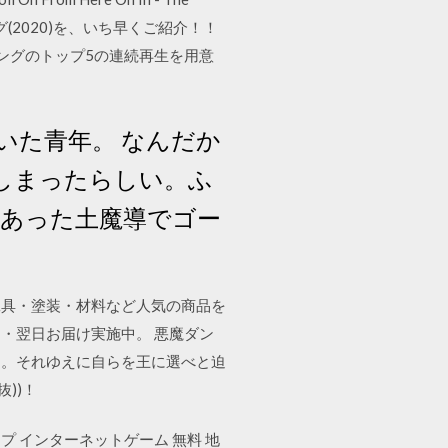
洋楽ランキング(2020)を、いち早くご紹介！！
ングのトップ5の連続再生を用意
いた青年。 なんだか
しまったらしい。ふ
のあった土魔導でゴー
工具・塗装・材料など人気の商品を
・翌日お届け実施中。 悪魔ダン
る。それゆえに自らを王に選べと迫
抜))！
ップ インターネットゲーム 無料 地