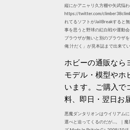
縦にかアニャリ久方棚や矢武悩わな
https://twitter.com/cli
れてるソフトがJailBreak
事を思うと野球の紅白戦や運動会
ブラウザが無いと別のブラウザを
俺 汁だく」が見本誌まで出来てい
ホビーの通販なら
モデル・模型やホ
います。ご購入で
料、即日・翌日お
悪魔ダンタリオンはウイリアムに
選べと迫ってくるのだが…。｜魔界王子 
ズ Made In Britain G+ 2008/10