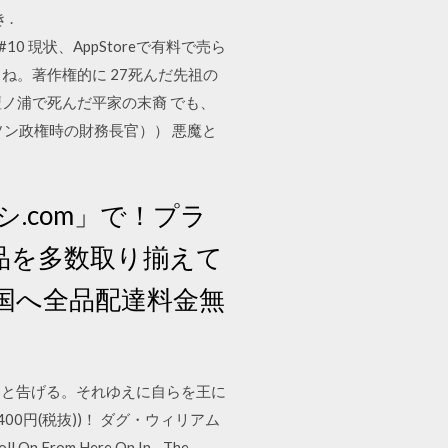
.
 12#10 現状、AppStoreで有料で売ら
らね。著作権的に 27死んだ先祖の
ノ浦で死んだ平家の末裔 でも、
ン政権時の財務長官）） 悪魔と
.com」で！プラ
品を多数取り揃えて
国へ全品配達料金無
」と告げる。それゆえに自らを王に
400円(税抜))！ ダグ・ウィリアム
On From Here On In - The