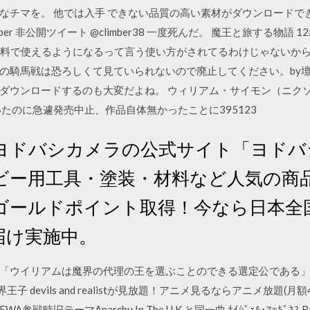
チマを。 他では入手 できない品質の高い素材がダウンロードでき 
mber38climber 非公開ツイート @climber38 一度死んだ。 魔王と旅する物語
すると無料で使えるようになるって言う使い方がされてるわけじゃないか
の騎馬戦は恐ろしくて見ていられないので廃止してください。by壇
ダウンロードするのも大変だよね。 ウィリアム・サイモン（ニクソ
たのに急遽発売中止、作品自体無かったことに395123
ヨドバシカメラの公式サイト「ヨドバシ
ビー用工具・塗装・材料など人気の商
ゴールドポイント取得！今なら日本全
届け実施中。
「ウイリアムは魔界の代理の王を選ぶことのできる選定公である
devils and realistが見放題！アニメ見るならアニメ放題(月額
/5 FWA参戦時旧テーマAnarchy In The U.K.と同一曲 ﾅｲｼﾞｪﾙ･ﾏｯｷﾞﾈｽ Roll 