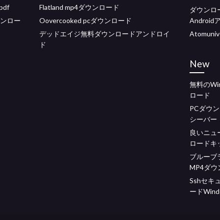
df
Flatland mp4ダウンロード
ダウンロ
ウンロー
Oovercooked pcダウンロード
Androi
デッドエイジ無料ダウンロードアンドロイ
Atomun
ド
New
無料のWin
ロード
PCダウ
シーバー
良いニュ
ロードキ
ブルーブ
MP4ダ
Sshセ
ードWind