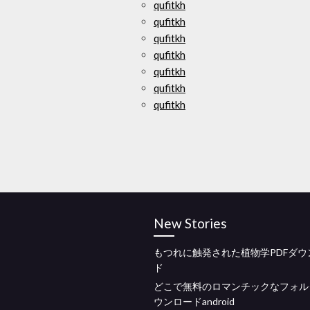
qufitkh
qufitkh
qufitkh
qufitkh
qufitkh
qufitkh
qufitkh
New Stories
もつれに触発された植物学PDFダウ
ド
どこで無料のロマンチックなフォル
ウンロードandroid