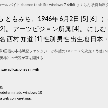
ール バイト daemon tools lite windows 7 64bit さくらん
ともみち、1946年 6月2日 [5] [6] 
2]。 アーツビジョン所属 [4]。 にしむ
 西村 知道 [1] 性別 男性 出生地 日本・
文庫J屈指の本格戦記ファンタジーが待望のTVアニメ化決定！弓使
英雄》の伝説が幕を開ける！
gue aplicaciones sin wifi
os
predeterminado windows 10
ina web con wget mac