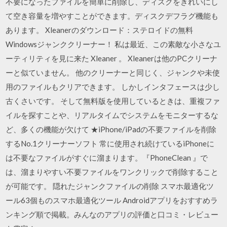
不要になったファイルを簡単に削除し、ディスクをきれいにし
て空き容量を増やすことができます。ディスクデフラグ機能も
あります。 Xleanerのダウンロード：ステロイドの無料
Windowsジャンククリーナー！ 私は最近、この素敵な小さなユ
ーティリティを見に来た Xleaner 。 Xleanerは他のPCクリーナ
ーと似ていません。 他のクリーナーと同じく、ジャンクや未使
用のファイルもクリアできます。 しかしインタフェースは少し
古くさいです。 そして無料版を使用しているときは、重複ファ
イルを探すことや、リアルタイムでシステムをモニターするな
ど、多くの機能が欠けて ★iPhone/iPadの不要ファイルを削除
するNo.1クリーナーソフト 常に使用され続けているiPhoneに
は不要なファイルがすぐに溜まります。『PhoneClean 』で
は、溜まりやすい不要ファイルをワンクリックで削除すること
が可能です。 隠れたジャンクファイルの削除 スマホ最適化ツ
ール63個ものスマホ最適化ツール Androidアプリをおすすめラ
ンキング順で掲載。みんなのアプリの評価と口コミ・レビュー