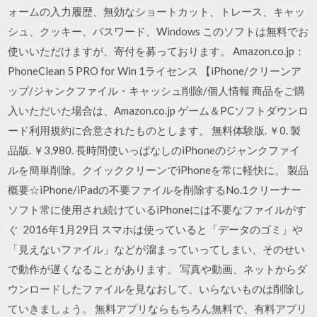
ォームの入力履歴、無効なショートカット、トレース、キャッ
シュ、クッキー、パスワード、Windows このソフトは無料でお
使いいただけますが、寄付を募っております。 Amazon.co.jp：
PhoneClean 5 PRO for Win 1ライセンス 【iPhone/クリーンア
ップ/ジャンクファイル・キャッシュ削除/個人情報 商品をご購
入いただいた場合は、Amazon.co.jp ゲーム＆PCソフトダウンロ
ード利用規約に合意されたものとします。 無料体験版. ￥0. 製
品版. ￥3,980. 長時間使いっぱなしのiPhoneのジャンクファイ
ルを簡単削除。クイッククリーンでiPhoneを常に軽快に。 製品
概要☆iPhone/iPadの不要ファイルを削除するNo.1クリーナー
ソフト常に使用され続けているiPhoneには不要なファイルがす
ぐ 2016年1月29日 スマホは使っていると「データのゴミ」や
「見えないファイル」などが溜まっていってしまい、そのせい
で動作が遅くなることがあります。 写真や動画、ネットからダ
ウンロードしたファイルを見なおして、いらないものは削除し
ていきましょう。 無料アプリならもちろん無料で、有料アプリ