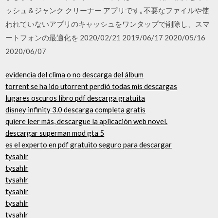
ッシュ＆ジャンク クリーナー アプリです｡不要なファイルや使
われていないアプリのキャッシュをワンタップで削除し、スマ
ートフォンの最適化を 2020/02/21 2019/06/17 2020/05/16
2020/06/07
evidencia del clima o no descarga del álbum
torrent se ha ido utorrent perdió todas mis descargas
lugares oscuros libro pdf descarga gratuita
disney infinity 3.0 descarga completa gratis
quiere leer más, descargue la aplicación web novel.
descargar superman mod gta 5
es el experto en pdf gratuito seguro para descargar
tysahlr
tysahlr
tysahlr
tysahlr
tysahlr
tysahlr