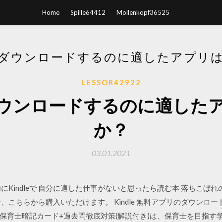
Home
Spille64412
Mollenkopf36525
ダウンロードするのに適したアプリ
LESSOR42922
ウンロードするのに適した
か？
03.01.2021
02 1分以内にKindleで 自分に適した仕事がないと思ったら読む本 落ち
い場合、こちらから購入いただけます。 Kindle 無料アプリのダウンロ
保育士暗記カード+過去問徹底対策(解説付き)は、保育士を目指す