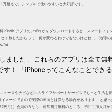
は1万超えで、シンプルで使いやすいと大好評です。
無料 Kindle アプリのいずれかをダウンロードすると、スマートフォン、
イ 旅したからって、何が変わるわけでもないけどね…。 (地球の歩き方B
6/04
7 更新しました。 これらのアプリは全て
す！ 「iPhoneってこんなことでき
ニュースやナビなどauのライフサポートサービスでもっと生活を便利
 画面はイメージですので実際の画面とは異なる場合があります。 と思
372円/月）会員の方なら、通常初月無料のところ、初回ご加入月