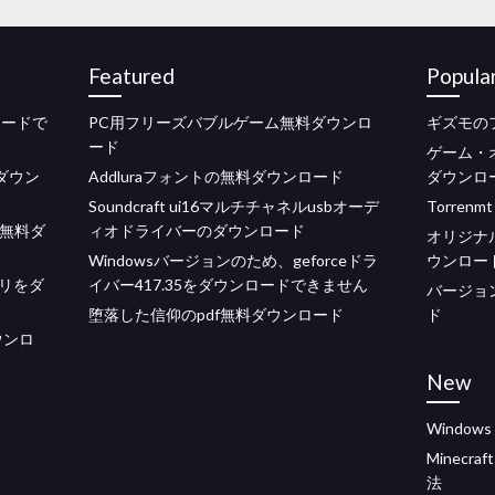
Featured
Popula
ロードで
PC用フリーズバブルゲーム無料ダウンロ
ギズモの
ード
ゲーム・オ
料ダウン
Addluraフォントの無料ダウンロード
ダウンロ
Soundcraft ui16マルチチャネルusbオーデ
Torre
ン無料ダ
ィオドライバーのダウンロード
オリジナル
Windowsバージョンのため、geforceドラ
ウンロー
リをダ
イバー417.35をダウンロードできません
バージョン1
堕落した信仰のpdf無料ダウンロード
ド
ウンロ
New
Window
Minecr
法