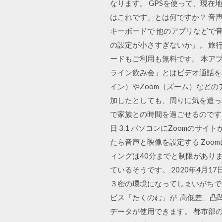
なります。 GPSを使って、現
はこれです」とは何ですか？ 音
キーボードで 他のアプリなどで音
の設定が小さすぎないか」。 旅行
ードもご利用も無料です。 本アプリ
ライン飲み会」とはビデオ通話を
イン）やZoom（ズーム）などの
加したとしても、周りに気を遣っ
で家族との時間を過ごせるのです。
日 3.1 パソコンにZoomのサイ
たら音声と映像を設定する Zoo
ィングは40分までと制限があります
ているそうです。 2020年4月
３密の環境になってしまいがちで
ビス「たくのむ」が 高低差、凸
データが使用できます。 都市部