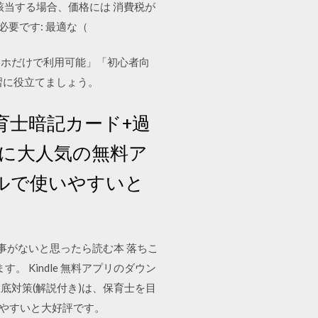
ンロード 該当する場合、価格には 消費税が
権限が必要です: 最適な（
マホだけで利用可能」「初心者向
習に役立てましょう。
育士暗記カード+過
人に大人気の無料ア
ルで使いやすいと
自分に適した仕事がないと思ったら読む本 落ちこ
。 Kindle 無料アプリのダウン
底対策(解説付き)は、保育士を目
いやすいと大好評です。