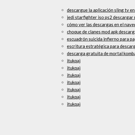
descargue la aplicación sling tv e
jedi starfighter iso ps2 descargar
cómo ver las descargas en el nav
choque de clanes mod apk descarg
escuadrón suicida infierno para 
escritura estratégica para descar
descarga gratuita de mortal komba
itukqaj
itukqaj
itukqaj
itukqaj
itukqaj
itukqaj
itukqaj