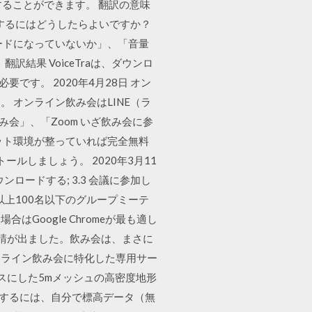
することができます。 翻訳の意味
するにはどうしたらよいですか？
モードになっていないか」、「音量
結果 VoiceTraは、ダウンロ
です。 2020年4月28日 オン
 オンライン飲み会はLINE（ラ
会」、「Zoom いざ飲み会に参
ット環境が整っていれば完全無料
ルしましょう。 2020年3月11
ンロードする; 3.3 会議に参加し
以上100名以下のグループミーテ
Google Chromeが最も適し
要請が出ました。飲み会は、まさに
ンライン飲み会に特化した専用サー
スにした5mメッシュの高密度地形
用するには、自分で標高データ（無