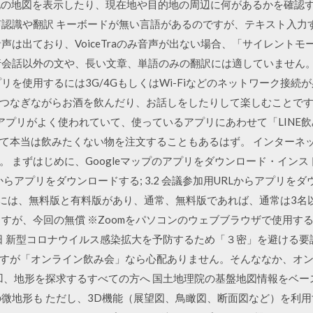
在地の地図を表示したり、現在地や目的地の周辺に何があるかを確認
声認識や翻訳 キーボードが無い言語があるのですが、テキスト入力
声は出ており、VoiceTraのみ音声が出ない場合、「サイレント
会話以外の文や、長い文章、単語のみの翻訳には適していません。 翻訳
を使用するには3G/4GもしくはWi-Fiなどのネットワーク接続が必要
つなぎながらお酒を飲んだり、お話しをしたりして楽しむことです。
アプリがよく使われていて、使っているアプリにあわせて「LINE飲み
て本当は飲みたくない物を注文することもあるはず。 インターネ
 まずはじめに、Googleマップのアプリをダウンロード・インストー
トからアプリをダウンロードする; 3.2 会議参加用URLからアプリをダウ
mには、無料版と有料版があり、通常、無料版であれば、通常は3名
が、今回の無償 ※Zoomをパソコンのウェブブラウザで使用する場合は
17日 新型コロナウイルス感染拡大を予防するため「３密」を避ける
すが「オンライン飲み会」なら心配ありません。そんななか、オ
凹、地形を探求するすべての方へ 国土地理院の基盤地図情報をベー
の微地形も ただし、3D機能（展望図、鳥瞰図、断面図など）を利