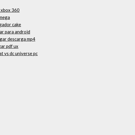
n xbox 360
 mega
egador cake
ar para android
pagar descarga mp4
gar pdf ux
t vs dc universe pc