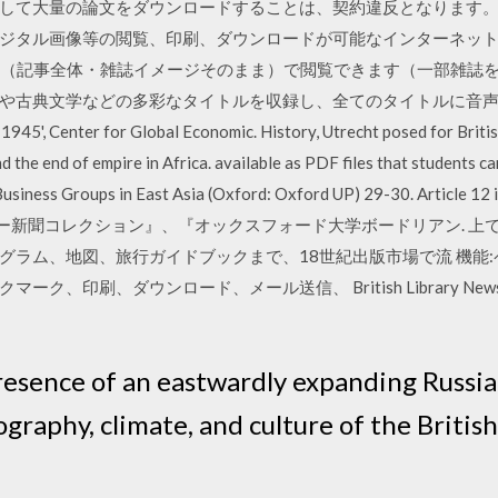
して大量の論文をダウンロードすることは、契約違反となります。
ジタル画像等の閲覧、印刷、ダウンロードが可能なインターネット
版（記事全体・雑誌イメージそのまま）で閲覧できます（一部雑誌を
文学などの多彩なタイトルを収録し、全てのタイトルに音声朗読 Dec 13,
1945', Center for Global Economic. History, Utrecht posed for British
nd the end of empire in Africa. available as PDF files that students 
he Business Groups in East Asia (Oxford: Oxford UP) 29-30. A
関以ニー新聞コレクション』、『オックスフォード大学ボードリアン. 
グラム、地図、旅行ガイドブックまで、18世紀出版市場で流 機能
、ダウンロード、メール送信、 British Library Newspapers. 
presence of an eastwardly expanding Russi
raphy, climate, and culture of the Britis