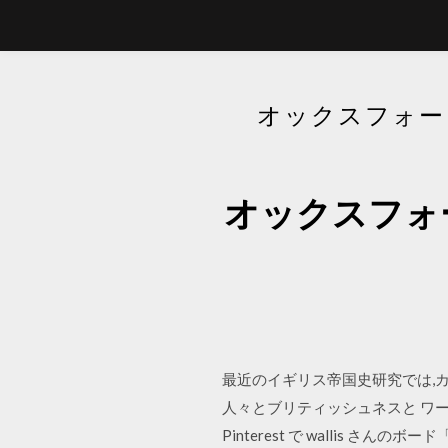
オックスフォー
オックスフォ
最近のイギリス帝国史研究では,カナダ,
人々とブリティッシュネスと ワールド論は,イ
Pinterest で wallis さんのボー