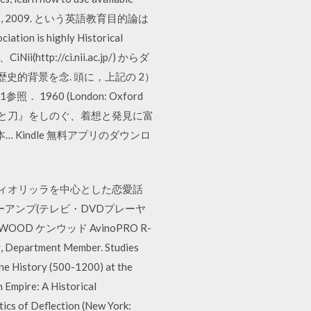
sity Press, 2009. という英語教育目的論は
on is highly Historical
CiNii(http://ci.nii.ac.jp/) からダ
的背景を念. 頭に，上記の 2）
1) 71参照． 1960 (London: Oxford
『菊と刀』をしのぐ、着想と発見に富
Kindle 無料アプリのダウンロ
フィオリッラを中心とした恋愛話
ーアンプ(テレビ・DVDプレーヤ
ケンウッド AvinoPRO R-
epartment Member. Studies
ine History (500-1200) at the
 Empire: A Historical
ics of Deflection (New York: