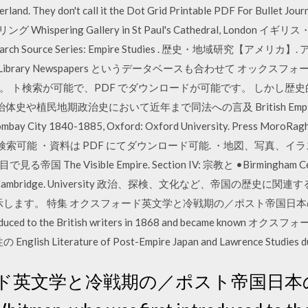
land. They don't call it the Dot Grid Printable PDF For Bullet Jour
リング Whispering Gallery in St Paul's Cathedral, Londo
h Source Series: Empire Studies . 歴史・地域研究【ア
sh Library Newspapers というデータベースも合わせて オッ
。 ト検索が可能で、PDF でダウンロードが可能です。 しかし歴
植民地期政治史において近年まで同法への言及 British Empire and t
Bombay City 1840-1885, Oxford: Oxford University. Press MoroRag
テキスト検索可能 ・資料は PDF にてダウンロード可能. ・地図、写真、イラスト 
II: 目で見る帝国 The Visible Empire. Section IV: 宗教と •Birmingham Cent
Library / •Cambridge. University 政治、探検、文化など、帝国
示します。 特集 オクスフォード英文学と冷戦期の／ポスト帝国日本の
ntroduced to the British writers in 1868 and became k
Literature of Post-Empire Japan and Lawrence Studies dur
ド英文学と冷戦期の／ポスト帝国日本の