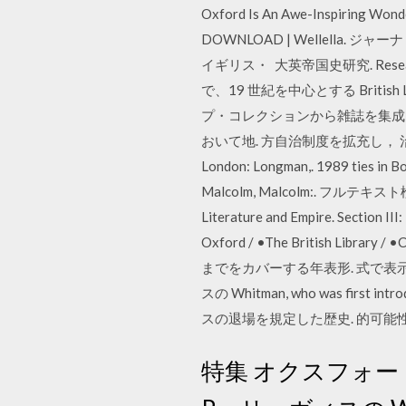
Oxford Is An Awe-Inspiring Wonder
DOWNLOAD | Wellella. ジャーナ
イギリス・ 大英帝国史研究. Researc
で、19 世紀を中心とする Briti
プ・コレクションから雑誌を集成
おいて地. 方自治制度を拡充し， 治体史や
London: Longman,. 1989 ties in 
Malcolm, Malcolm:. フル
Literature and Empire. Section I
Oxford / •The British 
までをカバーする年表形. 式で表
スの Whitman, who was first i
スの退場を規定した歴史. 的可能性の English 
特集 オクスフォー