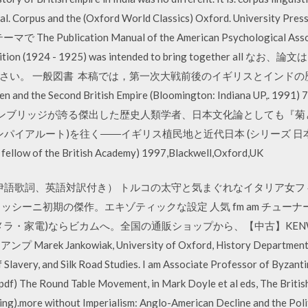
tional. Corpus and the (Oxford World Classics) Oxford. Univer
lication Manual of the American Psychological Associati
bition (1924 - 1925) was intended to bring together all なお、論文は、
い。 一般図書 本稿では，第一次大戦前後のイギリスとインドの歴史
n and the Second British Empire (Bloomington: Indiana UP,. 199
． 著者はケンブリッジが誇る傑出した歴史人類学者、日本文化論としても
パイアルート)を往く――イギリス植民地と近代日本 (シリーズ 日本… 
 the British Academy) 1997,Blackwell,Oxford,UK
（伊語歌詞、英語対訳付き） トルコの太守と気まぐれなイタリア女
ッシーニ初期の傑作。エキゾティックな設定 人気 fm am チューナ
・家電)ならビカムへ。全国の通販ショップから、【中古】KENWOOD 
 Jankowiak, University of Oxford, History Department, D
f Slavery, and Silk Road Studies. I am Associate Professor of Byzant
pdf) The Round Table Movement, in Mark Doyle et al eds, The British
ng).more without Imperialism: Anglo-American Decline and the Polit