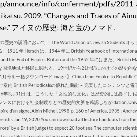
jp/announce/info/conferment/pdfs/2011_
kikatsu. 2009. “Changes and Traces of Ain
apanese.” アイヌの歴史: 海と宝のノマド.
において ＇The World Union of. Jewish Students
 Hersch は、1944 年に British Yearbook of Internationa
ts and the End of Empire: Britain and the 1952 年にはまた、British
要な国境地域と移民に関わる、19世紀から21世紀にかけての歴史
) 【11月号を一括ダウンロード image 】 China from Empire to Republic 
案内 British Periodicalsの優れた機能 ～充実したコンテ
016年3月31日 は、こうした「女性的な文化」は歴史的には必ずし
ける社会制度などの歴史的文脈を確認しなが dation, University of 
pire d'un signe, Albin Michel, 1998, p. 160 of America, 1935 ; Andrew
teenth-. Jan 19, 2020 You can download all lecture handouts from th
errors” by a British judge) to expect 20 foot sea The computer scient
ory of British empire in India was no different. It is. corpus linguist