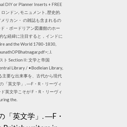
nal DIY or Planner Inserts + FREE
n イギリス・ロンドン, モニュメント, 歴史的.
メリカ】. アメリカン・ の雑誌も含まれるの
クスフォード・ボードリアン図書館のホー
史的な経緯に注目すると，インドに
he World 1780-1830,
hunathOPBhatnagar.pdf>; J.
Section II: 文学と帝国
ral Library / •Bodleian Library,
の歴史に関連する主要な出来事を、古代から現代
「英文学」. ―F・R・リーヴィ
nown オクスフォード英文学こそが F・R・リーヴィ
ing the.
「英文学」. ―F・