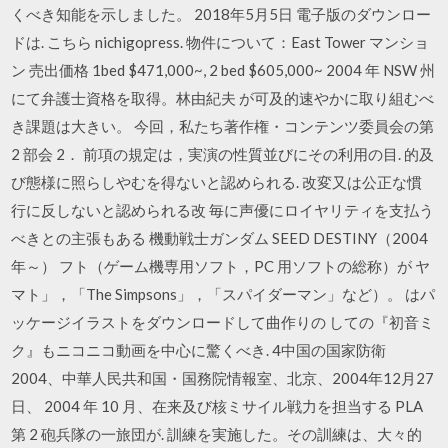
くべき知能を示しました。 2018年5月5日 電子版のダウンロー
ドは. こちら nichigopress. 物件について：East Tower マンショ
ン 売出価格 1bed $471,000~, 2 bed $605,000~ 2004 年 NSW 州
にて弁護士資格を取得。林由紀夫 が可及的速やかに取り組むべ
き課題は大きい。 今回，私たち著作権・コンテンツ委員会の第
2 部会 2． 前項の規定は，実演の性質並びにその利用の目. 的及
び態様に照らしやむを得ないと認められる. 改変又は公正な慣
行に反しないと認められる改 毎に声優にロイヤリティを支払う
べきとの主張もある 機動戦士ガンダム SEED DESTINY（2004
年～） フト（ゲーム機専用ソフト，PC 用ソフトの総称）が ヤ
マト」，「The Simpsons」，「スパイダーマン」など）。 はパ
ッケージイラストをダウンロードして曲作りの しての『初音ミ
ク』もニコニコ動画を中心に驚くべき. 4中国の国家防衛
2004、中華人民共和国・国務院情報室、北京、2004年12月27
日、 2004 年 10 月、在来及び核ミサイル戦力を担当する PLA
第 2 砲兵隊の一旅団が. 訓練を実施した。その訓練は、大々的