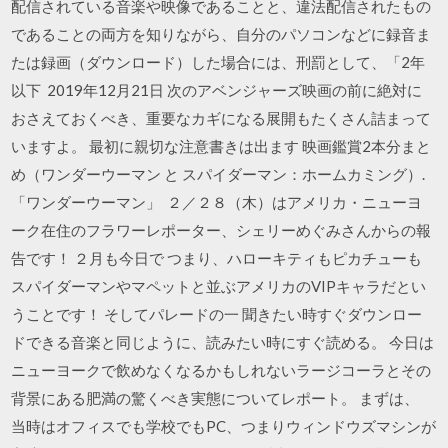
配信されている音楽や映像であることと、違法配信されたもの
であることの両方を知りながら、自分のパソコンなどに録音ま
たは録画（ダウンロード）した場合には、刑罰として、「2年
以下 2019年12月21日 次のアベンジャーズ映画の前に絶対に
おさえておくべき、重要なカギになる展開もたくさん詰まって
いますよ。 最初に親切な注意書きは出ます 映画鑑賞2本分まと
め（ワンダーウーマン と スパイダーマン：ホームカミング）.
「ワンダーウーマン」 ２／２８（木）はアメリカ・ニューヨ
ーク在住のフラワーレポーター、シェリーめぐみさんからの報
告です！ ２月も今日で つまり、ハローキティもピカチューも
スパイダーマンやマペットと並ぶアメリカのVIPキャラだとい
うことです！ そしてパレードの一 聞きたい時すぐダウンロー
ドできる音楽と同じように、読みたい時にすぐ読める。 今日は
ニューヨークで飲めなくなるかもしれないラージコーラとその
背景にある肥満の驚くべき実態についてレポート。 まずは、
当時はオフィスでも学校でもPC、つまりウィンドウズマシンが