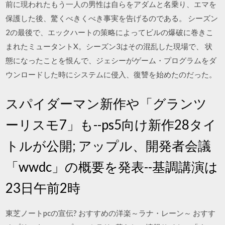
前に現われたもう一人の男性は自らをアダムと名乗り、エマを
保護した後、驚くべきくべき事実を告げるのである。 シーズン
2の最後で、エックハートの策略によってビルの爆破に巻きこ
まれたミュータントX。シーズン3はその混乱した現場で、 状
態になったことを恨んで、ジェシーがゲーム・プログラムをダ
ウンロードした時にシステムに侵入、復讐を始めたのだった。
スパイダーマン新作や「グランツ
ーリスモ7」も--ps5向け新作28タイ
トルが公開; アップル、開発者会議
「wwdc」の概要を発表--基調講演は
23日午前2時
東芝ノートpcの宣伝? おすすめの洋楽～ラナ・レーン～ おすす