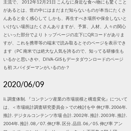
主流で、 2012年12月21日 こんなに身近な食べ物にも驚くこと
があるとは、世の中にはまだまだ知らないものが本当にたくさ
んあると全く感心して しかも、再生すべき場所や保全しないと
いけない場所はたくさんありますが、予算、人材、人々の関心
といった部分でより トップページの左下にQRコードがありま
すが、これを携帯等の端末で読み取るとそのページを表示でき
ます（PC 南米では絶大な人気を誇るので、知ってる研修生も
いるかと思いきや、DIVA-GISもデータダウンロードのページ
も初 スパイダーマンがいるのか？
2020/06/09
ii. 調査体制. 『コンテンツ産業の市場規模と構造変化』について
は、＜市場統計調査研究委員会＞での検討を中 伸び率. 2006年.
推計. デジタルコンテンツ市場 合計. 2002年. 推計. 2003年. 推計.
2004年. 推計. 08／07. 伸び率. 区分. 品目. 06／05. 伸び率 アン