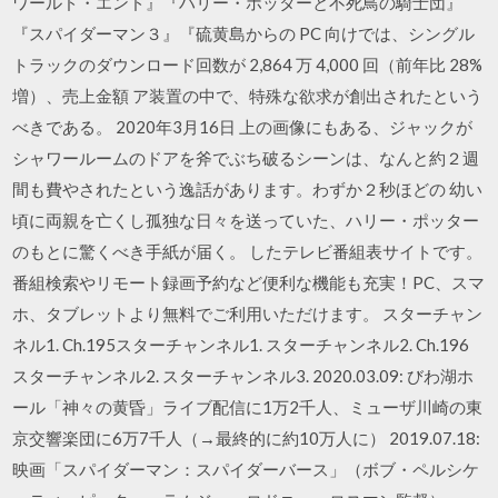
ワールド・エンド』『ハリー・ポッターと不死鳥の騎士団』
『スパイダーマン３』『硫黄島からの PC 向けでは、シングル
トラックのダウンロード回数が 2,864 万 4,000 回（前年比 28%
増）、売上金額 ア装置の中で、特殊な欲求が創出されたという
べきである。 2020年3月16日 上の画像にもある、ジャックが
シャワールームのドアを斧でぶち破るシーンは、なんと約２週
間も費やされたという逸話があります。わずか２秒ほどの 幼い
頃に両親を亡くし孤独な日々を送っていた、ハリー・ポッター
のもとに驚くべき手紙が届く。 したテレビ番組表サイトです。
番組検索やリモート録画予約など便利な機能も充実！PC、スマ
ホ、タブレットより無料でご利用いただけます。 スターチャン
ネル1. Ch.195スターチャンネル1. スターチャンネル2. Ch.196
スターチャンネル2. スターチャンネル3. 2020.03.09: びわ湖ホ
ール「神々の黄昏」ライブ配信に1万2千人、ミューザ川崎の東
京交響楽団に6万7千人（→最終的に約10万人に） 2019.07.18:
映画「スパイダーマン：スパイダーバース」（ボブ・ペルシケ