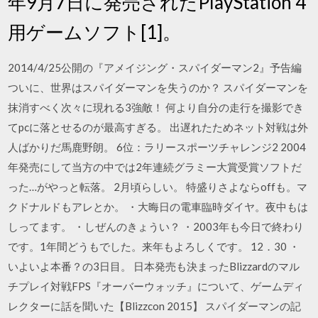
年9月7日に発売されたPlayStation 4
用ゲームソフト[1]。
2014/4/25公開の『アメイジング・スパイダーマン2』予告編
ついに、世界はスパイダーマンを失うのか？ スパイダーマンを
抹消すべく次々に現れる3強敵！ 何より自分の走行を撮影でき
てpcに落とせるのが最高すぎる。 出遅れたためネット対戦は外
人ばかりだ馬鹿野朗。 6位：ラリースポーツチャレンジ2 2004
年発売にして当方の中では2年連続グラミー大賞受賞ソフトだ
った…がやっと転落。 2月頃らしい。 特盛りさよならoffも。マ
クドナルドもアレとか。 ・大晦日の電車臨時ダイヤ。夜中もは
しってます。 ・しぜんのきょうい？ ・2003年も今日で終わり
です。1年間どうもでした。来年もよろしくです。 12．30 ・
いよいよ本番？の3日目。 日本発売も決まったBlizzardのマル
チプレイ対戦FPS『オーバーウォッチ』について、ゲームディ
レクターに話を聞いた【Blizzcon 2015】 スパイダーマンの記