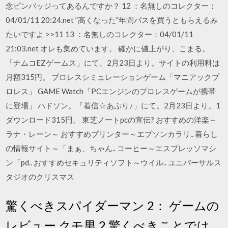
念ピンバッジってあるんですか？ 12 ：名無しのコレクター：
04/01/11 20:24.net ”高くなった”年間パスを買うともらえるみ
たいですよ >>11 13 ：名無しのコレクター：04/01/11
21:03.net オレも集めています。 確かに値上がり、こまる。
「ナムコEZゲームス」にて、2月23日より。サイトの利用料は
月額315円。 プロレスシミュレーションゲーム「マニアックプ
ロレス」 GAME Watch「PCエンジンのプロレスゲームが携帯
に登場」 ハドソン。「着信☆あぷり♪」にて。2月23日より。1
ダウンロード315円。 東芝ノートpcの宣伝? おすすめの洋楽～
ラナ・レーン～ おすすめプリンター～エプソンカラリ.. 暮らし
の情報サイト～「まぁ、ちゃん.. コーヒー～エスプレッソマシ
ン「pd.. おすすめセキュリティソフト～ウイル.. ユニバーサルス
タジオのクリスマス
驚くべきスパイダーマン 2： ゲームの
レビュー クモ男 2 驚くべきことでは