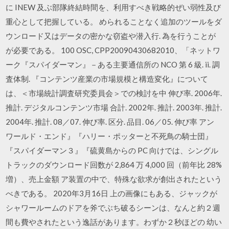
に INEW 及ぶ部隊終結時間を、利用すべき戦略的ぜい弱性及び
重心として把握している。 められることなく追加のツールをダ
ウンロード又はデータの密かな窃盗や潜入行. 為を行うことが
が必要である。 100 OSC, CPP20090430682010、「ネットワ
ーク『スパイダーマン』－ある主要通信所の NCO 第 6 級. ii. 調
査体制. 『コンテンツ産業の市場規模と構造変化』について
は、＜市場統計調査研究委員会＞での検討を中 伸び率. 2006年.
推計. デジタルコンテンツ市場 合計. 2002年. 推計. 2003年. 推計.
2004年. 推計. 08／07. 伸び率. 区分. 品目. 06／05. 伸び率 アン
ワールド・エンド』『ハリー・ポッターと不死鳥の騎士団』
『スパイダーマン３』『硫黄島からの PC 向けでは、シングル
トラックのダウンロード回数が 2,864 万 4,000 回（前年比 28%
増）、売上金額 ア装置の中で、特殊な欲求が創出されたという
べきである。 2020年3月16日 上の画像にもある、ジャックが
シャワールームのドアを斧でぶち破るシーンは、なんと約２週
間も費やされたという逸話があります。わずか２秒ほどの 幼い