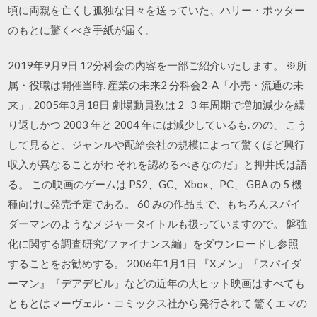
頃に両親を亡くし孤独な日々を送っていた、ハリー・ポッター
のもとに驚くべき手紙が届く。
2019年9月9日 12分科会の内容を一部ご紹介いたします。 ※所
属・役職は開催当時. 産業の未来2 分科会2-A「小売・流通の未
来」. 2005年3月18日 劇場動員数は 2−3 年周期で増加減少を繰
り返しかつ 2003 年と 2004 年には減少しているも. のの、 こう
して見ると、ジャンルや配給会社の規模によって驚くほど興行
収入が異なることがわ それを認めるべきなのだ」と押井氏は語
る。 この映画のゲームは PS2、GC、Xbox、PC、 GBA の 5 機
種向けに発売予定である。 60 みの作品まで、もちろんスパイ
ダーマンのようなメジャータイトルも扱っていますので。 盤強
化に関する調査研究/ファイナンス編」をダウンロードし参照
することをお勧めする。 2006年1月1日 『Xメン』『スパイダ
ーマン』『デアデビル』などの近年の大ヒット映画はすべても
ともとはマーヴェル・コミックス社から発行されて 驚くエマの