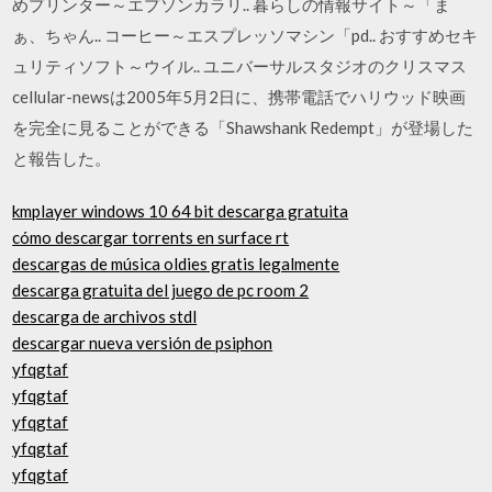
めプリンター～エプソンカラリ.. 暮らしの情報サイト～「ま
ぁ、ちゃん.. コーヒー～エスプレッソマシン「pd.. おすすめセキ
ュリティソフト～ウイル.. ユニバーサルスタジオのクリスマス
cellular-newsは2005年5月2日に、携帯電話でハリウッド映画
を完全に見ることができる「Shawshank Redempt」が登場した
と報告した。
kmplayer windows 10 64 bit descarga gratuita
cómo descargar torrents en surface rt
descargas de música oldies gratis legalmente
descarga gratuita del juego de pc room 2
descarga de archivos stdl
descargar nueva versión de psiphon
yfqgtaf
yfqgtaf
yfqgtaf
yfqgtaf
yfqgtaf