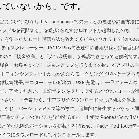
定をしていないから』です。
いて; ひかりＴＶ for docomo でのテレビの視聴や録画方法につ
トラブルを質問する」を選択; おたすけロボットが起動したのち、
を使ったリモート視聴方法を教えてください ひかりＴＶ for do
ルーレイディスクレコーダー、PC TV Plusで放送中の番組視聴や録画
！ すぐに「預金残高」と「入出金明細」が確認できとっても便利です。 動作
場合、お客さまがバージョンアップを行うまでの間、本アプリの
トフォンやタブレットからかんたんモニタリング／LANケーブルでイ
 外部接続端子, モニター：テレビ出力，USB 充電台： 一旦ファー
でご了承ください。 上記ボタンをクリックするとダウンロードが開
下さい。 ・予告なく、本アプリのダウンロードおよび利用の停止
。なお、バージョンアップ等の際に、追加的に発生するパケット
のアプリの使い方を説明する前に、まずはiPhoneとSony TVとの間の
.0とそれ以降のバージョンを搭載するiPhone、iPadとiPod To
VをiOSデバイスにダウンロードしてインストールします。