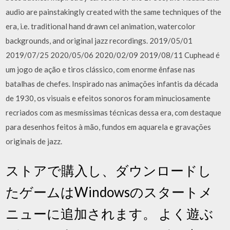
audio are painstakingly created with the same techniques of the
era, i.e. traditional hand drawn cel animation, watercolor
backgrounds, and original jazz recordings. 2019/05/01
2019/07/25 2020/05/06 2020/02/09 2019/08/11 Cuphead é
um jogo de ação e tiros clássico, com enorme ênfase nas
batalhas de chefes. Inspirado nas animações infantis da década
de 1930, os visuais e efeitos sonoros foram minuciosamente
recriados com as mesmíssimas técnicas dessa era, com destaque
para desenhos feitos à mão, fundos em aquarela e gravações
originais de jazz.
ストアで購入し、ダウンロードし
たゲームはWindowsのスタートメ
ニューに追加されます。 よく遊ぶ