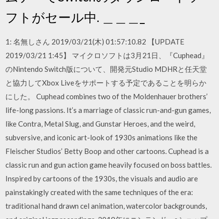
フトがセール中. ＿＿＿_
1: 名無しさん 2019/03/21(木) 01:57:10.82 【UPDATE
2019/03/21 1:45】 マイクロソフトは3月21日、『Cuphead』
のNintendo Switch版について、開発元Studio MDHRと任天堂
と協力してXbox Liveをサポートする予定であることを明らか
にした。 Cuphead combines two of the Moldenhauer brothers’
life-long passions. It’s a marriage of classic run-and-gun games,
like Contra, Metal Slug, and Gunstar Heroes, and the weird,
subversive, and iconic art-look of 1930s animations like the
Fleischer Studios’ Betty Boop and other cartoons. Cuphead is a
classic run and gun action game heavily focused on boss battles.
Inspired by cartoons of the 1930s, the visuals and audio are
painstakingly created with the same techniques of the era:
traditional hand drawn cel animation, watercolor backgrounds,