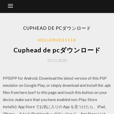
CUPHEAD DE PCダウンロード
HOLLERUD31518
Cuphead de pcダウンロード
23.11.2020
PPSSPP for Android. Download the latest version of this PSP
emulator on Google Play, or simply download and install the .apk
files from here (surf to this page and touch this button on your
device, make sure that you have enabled non-Play-Store
installs): App Store でお気に入りの App を見つけたら、iPad、
iPhone、または iPod touch へダウンロード。App Store には