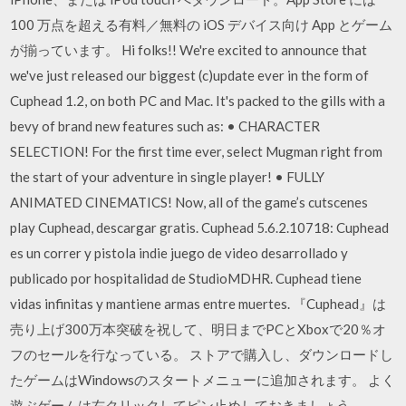
100 万点を超える有料／無料の iOS デバイス向け App とゲーム
が揃っています。 Hi folks!! We're excited to announce that
we've just released our biggest (c)update ever in the form of
Cuphead 1.2, on both PC and Mac. It's packed to the gills with a
bevy of brand new features such as: • CHARACTER
SELECTION! For the first time ever, select Mugman right from
the start of your adventure in single player! • FULLY
ANIMATED CINEMATICS! Now, all of the game’s cutscenes
play Cuphead, descargar gratis. Cuphead 5.6.2.10718: Cuphead
es un correr y pistola indie juego de video desarrollado y
publicado por hospitalidad de StudioMDHR. Cuphead tiene
vidas infinitas y mantiene armas entre muertes. 『Cuphead』は
売り上げ300万本突破を祝して、明日までPCとXboxで20％オ
フのセールを行なっている。 ストアで購入し、ダウンロードし
たゲームはWindowsのスタートメニューに追加されます。 よく
遊ぶゲームは右クリックしてピン止めしておきましょう。