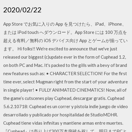
2020/02/22
App Store でお気に入りの App を見つけたら、iPad、iPhone、
または iPod touch へダウンロード。App Store には 100 万点を
超える有料／無料の iOS デバイス向け App とゲームが揃ってい
ます。 Hi folks!! We're excited to announce that we've just
released our biggest (c)update ever in the form of Cuphead 1.2,
on both PC and Mac. It's packed to the gills with a bevy of brand
new features such as: • CHARACTER SELECTION! For the first
time ever, select Mugman right from the start of your adventure
in single player! • FULLY ANIMATED CINEMATICS! Now, all of
the game’s cutscenes play Cuphead, descargar gratis. Cuphead
5.6.2.10718: Cuphead es un correr y pistola indie juego de video
desarrollado y publicado por hospitalidad de StudioMDHR.
Cuphead tiene vidas infinitas y mantiene armas entre muertes.
『Cuphead』は売り上げ300万本突破を祝して、明日までPCと