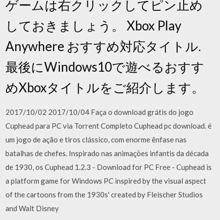
ゲームは右クリックしてピン止め
しておきましょう。 Xbox Play
Anywhere おすすめ対応タイトル.
最後にWindows10で遊べるおすす
めXboxタイトルをご紹介します。
2017/10/02 2017/10/04 Faça o download grátis do jogo
Cuphead para PC via Torrent Completo Cuphead pc download. é
um jogo de ação e tiros clássico, com enorme ênfase nas
batalhas de chefes. Inspirado nas animações infantis da década
de 1930, os Cuphead 1.2.3 - Download for PC Free - Cuphead is
a platform game for Windows PC inspired by the visual aspect
of the cartoons from the 1930s' created by Fleischer Studios
and Walt Disney