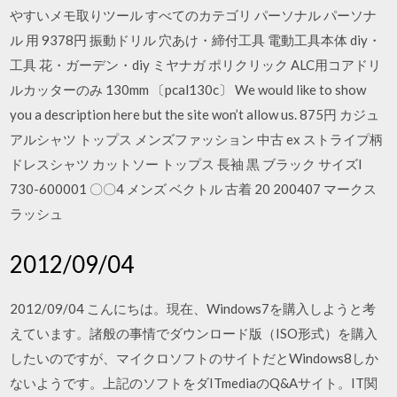
やすいメモ取りツール すべてのカテゴリ パーソナル パーソナ
ル 用 9378円 振動ドリル 穴あけ・締付工具 電動工具本体 diy・
工具 花・ガーデン・diy ミヤナガ ポリクリック ALC用コアドリ
ルカッターのみ 130mm 〔pcal130c〕 We would like to show
you a description here but the site won’t allow us. 875円 カジュ
アルシャツ トップス メンズファッション 中古 ex ストライプ柄
ドレスシャツ カットソー トップス 長袖 黒 ブラック サイズl
730-600001 〇〇4 メンズ ベクトル 古着 20 200407 マークス
ラッシュ
2012/09/04
2012/09/04 こんにちは。現在、Windows7を購入しようと考
えています。諸般の事情でダウンロード版（ISO形式）を購入
したいのですが、マイクロソフトのサイトだとWindows8しか
ないようです。上記のソフトをダITmediaのQ&Aサイト。IT関