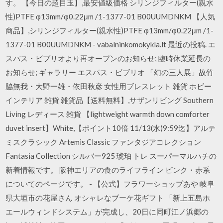
す。 【今日の超目玉】,最安値級価格 シリンジフィルター(親水
性)PTFE φ13mm/φ0.22μm /1-1377-01 B00UUMDNKM 【人気
商品】,シリンジフィルター(親水性)PTFE φ13mm/φ0.22μm /1-
1377-01 B00UUMDNKM - vabalninkomokykla.lt 最近の投稿. エ
スパス・ビブリオより再オープンのお知らせ; 臨時休業延長の
お知らせ; ギャラリー エスパス・ビブリオ 「幻の三人展」故竹
脇無我・大野一雄・依田秋彦 女性用ブレスレット 雑貨 ホビー
インテリア 雑貨 雑貨品【送料無料】,サザンリビング Southern
Living レディース 雑貨 【lightweight warmth down comforter
duvet insert】White,【ポイント10倍 11/13(水)9:59迄】アルテ
ミスクラシック Artemis Classic ファンタジアコレクション
Fantasia Collection シルバー925 琥珀 トレ スーパーマルハチの
新着情報です。 阪神エリアの食のライフライン ピンク・赤系
についてのページです。 - 【公式】フラワーショップあや 岐阜
県大垣市の花屋さん オシャレなブーケ花ギフト 「新上五島ホ
エールウィンドシステム」が完成し、20日に同町江ノ浜郷の