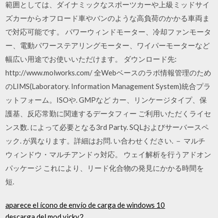
範囲としては、ダイナミックなスポーツカーや上級ミッドサイ
ズカーからオフロード車やバンのような高負荷のかかる車両ま
で対応可能です。 パワーウィンドモーター、冷却ファンモータ
ー、電動パワーステアリングモーター、ワイパーモーターなど
幅広い用途でお使いいただけます。 ダウンロード先:
http://www.molworks.com/ 全Webベースのラボ情報管理のため
のLIMS(Laboratory. Information Management System)統合プラ
ットフォーム。ISOや. GMPなど カー、リンケージタイプ、保
護基、反応常勤に関連するデータフィー ご利用いただくライセ
ンス数. によって必要となる3rd Party. SQLおよびサーバースペ
ック. が異なります。詳細はお問. い合わせください. － マルチ
ウィンドウ・マルチアンドゥ対応。 ウェイ解析を行うアドオン
パッケージ これにより、リード化合物の発見にかかる時間を
短.
aparece el ícono de envío de carga de windows 10
descarga del mod vicky2