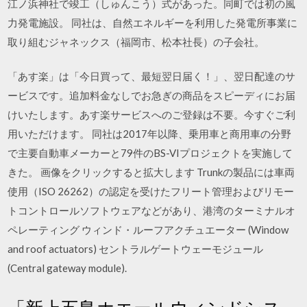
江ノ浜神社で竣工（しゅんこう）式があった。同町では初の風
力発電施設。 同社は、自然エネルギーを利用した発電所事業に
取り組むジャネックス（福岡市、松本社長）の子会社。
「あす楽」は「今日買って、最短翌日届く！」、翌日配達のサ
ービスです。追加料金なしでお急ぎの商品をスピーディにお届
けいたします。あす楽サービスへのご登録は不要。今すぐご利
用いただけます。 同社は2017年以降、乗用車と商用車の分野
で主要自動車メーカーと79件のBS-VIプロジェクトを実施して
きた。 画像をクリックすると拡大します Trunkの製品には車両
使用（ISO 26262）の認定を受けたフリート管理およびリモー
トコントロールソフトウェアなどがあり、港湾のターミナルオ
ペレーティング ウィンド・ルーフアクチュエーター (Window
and roof actuators) セントラルゲートウェーモジュール
(Central gateway module).