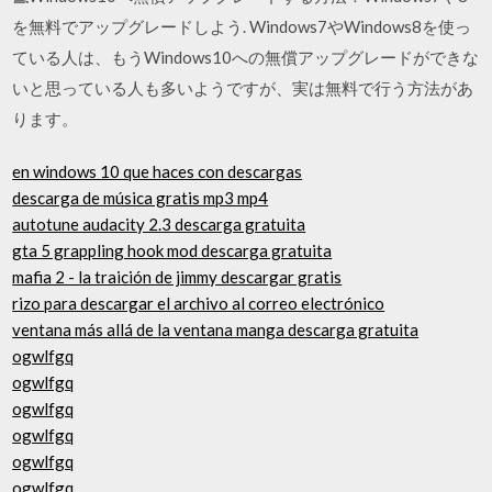
を無料でアップグレードしよう. Windows7やWindows8を使っ
ている人は、もうWindows10への無償アップグレードができな
いと思っている人も多いようですが、実は無料で行う方法があ
ります。
en windows 10 que haces con descargas
descarga de música gratis mp3 mp4
autotune audacity 2.3 descarga gratuita
gta 5 grappling hook mod descarga gratuita
mafia 2 - la traición de jimmy descargar gratis
rizo para descargar el archivo al correo electrónico
ventana más allá de la ventana manga descarga gratuita
ogwlfgq
ogwlfgq
ogwlfgq
ogwlfgq
ogwlfgq
ogwlfgq