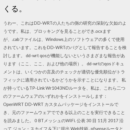
くる。
うわー、これはDD-WRTの人たちの側の研究の深刻な欠如のよ
うです。私は、ブロッキングを見ることができ.ocxます
が、.cabファイルは、Windows上のソフトウェアの多くで使用
されています。これをDD-WRTのバグとして報告することを検
討します。 dd-wrt qosが機能しないというさまざまな報告があ
ります（ここ、ここ、および他の場所）。 dd-wrtのqosドキュ
メントは、いくつかの言及のチェックが適切な優先順位がトラ
フィックに適用されているかどうかを示すことになります。 私
が持っているTP-Link Wr1043NDルータを、私は、これら二つ
のファームウェアのいずれかをインストールします：
OpenWRT DD-WRT カスタムパッケージをインストールで
き、元のファームウェアでできる以上のことを実行できること
を読みました。 0 BTメッシュのWiFi. 公表 30 目 11月 2017 沿
って ジョン・スカイフ & 下に提出 Web技術.. pfsenseルータと