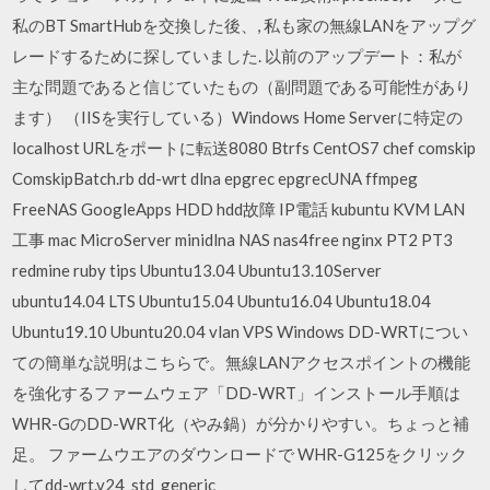
私のBT SmartHubを交換した後、, 私も家の無線LANをアップグ
レードするために探していました. 以前のアップデート：私が
主な問題であると信じていたもの（副問題である可能性があり
ます） （IISを実行している）Windows Home Serverに特定の
localhost URLをポートに転送8080 Btrfs CentOS7 chef comskip
ComskipBatch.rb dd-wrt dlna epgrec epgrecUNA ffmpeg
FreeNAS GoogleApps HDD hdd故障 IP電話 kubuntu KVM LAN
工事 mac MicroServer minidlna NAS nas4free nginx PT2 PT3
redmine ruby tips Ubuntu13.04 Ubuntu13.10Server
ubuntu14.04 LTS Ubuntu15.04 Ubuntu16.04 Ubuntu18.04
Ubuntu19.10 Ubuntu20.04 vlan VPS Windows DD-WRTについ
ての簡単な説明はこちらで。無線LANアクセスポイントの機能
を強化するファームウェア「DD-WRT」インストール手順は
WHR-GのDD-WRT化（やみ鍋）が分かりやすい。ちょっと補
足。 ファームウエアのダウンロードで WHR-G125をクリック
してdd-wrt.v24_std_generic