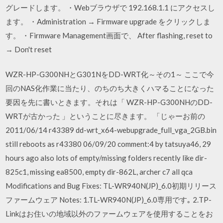
グレードします。 ・Webブラウザで 192.168.1.1 にアクセスし
ます。 ・Administration → Firmware upgrade をクリックしま
す。 ・Firmware Management画面で、 After flashing, reset to
→ Don't reset
WZR-HP-G300NHとG301NをDD-WRT化～その1～ ここで今
回のNAS化作業に当たり、のちのち大きくハマることになった
要因を先に書いときます。それは「 WZR-HP-G300NHのDD-
WRTが古かった 」ということに尽きます。 「じゃーお前の
2011/06/14 r43389 dd-wrt_x64-webupgrade_full_vga_2GB.bin
still reboots as r43380 06/09/20 comment:4 by tatsuya46, 29
hours ago also lots of empty/missing folders recently like dir-
825c1, missing ea8500, empty dir-862L, archer c7 all qca
Modifications and Bug Fixes: TL-WR940N(JP)_6.0初期リリース
ファームウェア Notes: 1.TL-WR940N(JP)_6.0専用です｡ 2.TP-
Linkはお住いの地域以外のファームウェアを使用することをお