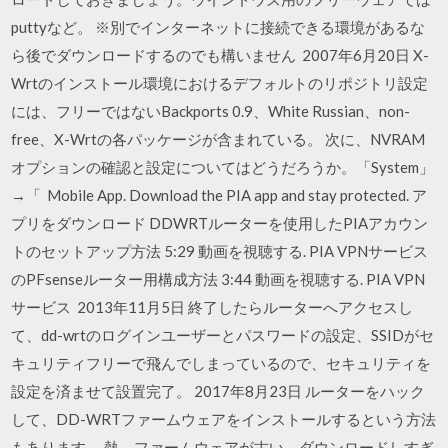
puttyなど。 ※別でインターネットに接続できる環境があるな
ら後でダウンロードするのでも構いません 2007年6月20日 X-
Wrtのインストール環境におけるデフォルトのリポジトリ設定
には、フリーではないBackports 0.9、White Russian、non-
free、X-Wrtの各パッケージが含まれている。 次に、NVRAM
オプションの確認と設定についてはどうだろうか。「System」
→「 Mobile App. Download the PIA app and stay protected. ア
プリをダウンロード DDWRTルーターを使用したPIAアカウン
トのセットアップ方法 5:29 動画を視聴する. PIA VPNサービス
のPFsenseルーター用構成方法 3:44 動画を視聴する. PIA VPN
サービス 2013年11月5日 終了したらルーターへアクセスし
て、dd-wrtのログインユーザーとパスワードの設定、SSIDがセ
キュリティフリーで飛んでしまっているので、セキュリティを
設定を済ませて設置完了。 2017年8月23日 ルーターをハック
して、DD-WRTファームウェアをインストールするという方法
もあります。 熱、ファームウェアが古い、ダウンロードしすぎ