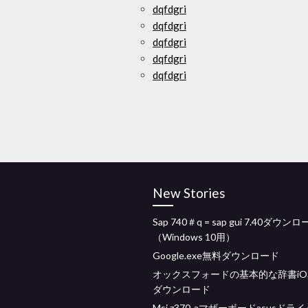
dqfdgri
dqfdgri
dqfdgri
dqfdgri
dqfdgri
New Stories
Sap 740＃q = sap gui 7.40ダウン
（Windows 10用）
Google.exe無料ダウンロード
オックスフォードの基本的な辞書iO
ダウンロード
Msi z370-aマザーボードasusドラ