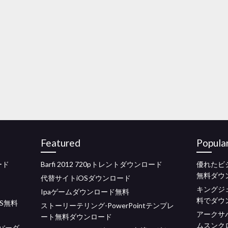
Featured
Popula
ロード
Barfi 2012 720pトレントダウンロード
優れたビ
無料ダウ
代替サイトiOSダウンロード
キングジ
Ipaゲームダウンロード無料
料でダウ
S無料
ストーリーテリング-PowerPointテンプレ
アークサ
ート無料ダウンロード
ムスンク
イバーダ