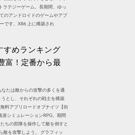
ストラテジーゲーム。長期間、ゆっ
er は、すべてのアンドロイドのゲームやアプ
ターです。X86 上に構築され
おすすめランキング
豊富！定番から最
すあなたは敵からの攻撃の多くを通
ようとし、それぞれの戦士を構築
のための無料アプリロードオブナイツ【街
格派シミュレーションRPG。期間
ネコたちの部隊を操作して敵を倒すと
ら敵を攻撃しよう。 グラフィッ