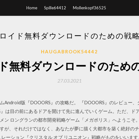
Home
Spille64412
Mollenkopf36525
ロイド無料ダウンロードのための戦
HAUGABROOK54442
ド無料ダウンロードのため
27.03.2021
ndroid版『DOOORS』の攻略だ。 『DOOORS』のレビュ
ORS』は目の前にあるドアを開けて先に進んでいくゲーム。ただ、ドアを開
メン ロングランの都市開発戦略ゲーム「メガポリス」へようこそ
すが、それだけではなく、あなたが夢に描く大都市を築く絶好の
 RPG/シミュレーション『クリスタル オブ リユニオン』戦略がものをい