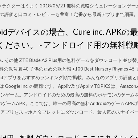
クターはうまく 2018/05/21 無料の戦略シミュレーションゲーム
の評価と口コミ・レビューも豊富！定番から最新アプリまで網羅
· Androidデバイスの場合、Cure inc. A
ださい。 - アンドロイド用の無料戦
ム その他 ZTE Blade A2 Plus用の無料ゲームをダウンロード 並び
料の保育園 40 子供のための歌と韻 +100 Best Nursery Rhymes 45
roidアプリをおすすめランキング順で掲載。みんなのアプリの評価
oogle Inc. の商標です。 Appliv及びAppliv TOPICSは、Amazon
モンゲーム。アンドロイドのための最高の無料のポケモンのゲーム
dのゲームAPK。ここでは、唯一の最高の無料AndroidのゲームA
oid アプリをスマホとタブレットにダウンロード。最人気のスナイパー
roid用 - 無料ダウンロード ここにあるい