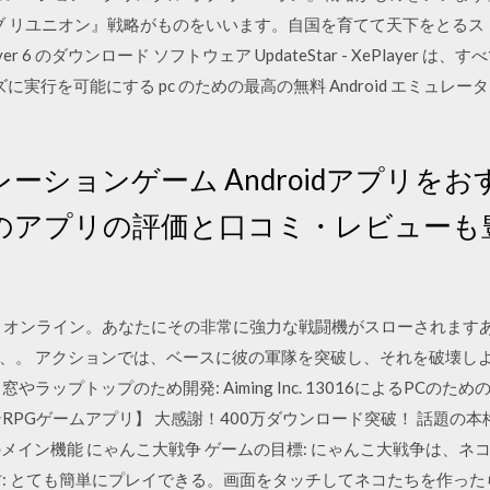
オブ リユニオン』戦略がものをいいます。自国を育てて天下をとる
player 6 のダウンロード ソフトウェア UpdateStar - XePlay
ーズに実行を可能にする pc のための最高の無料 Android エミュレー
ーションゲーム Androidアプリを
のアプリの評価と口コミ・レビューも
。
 War）オンライン。あなたにその非常に強力な戦闘機がスローされま
、。 アクションでは、ベースに彼の軍隊を突破し、それを破壊し
ラップトップのため開発: Aiming Inc. 13016によるPC
RPGゲームアプリ】 大感謝！400万ダウンロード突破！ 話題の本
のメイン機能 にゃんこ大戦争 ゲームの目標: にゃんこ大戦争は、
方: とても簡単にプレイできる。画面をタッチしてネコたちを作った