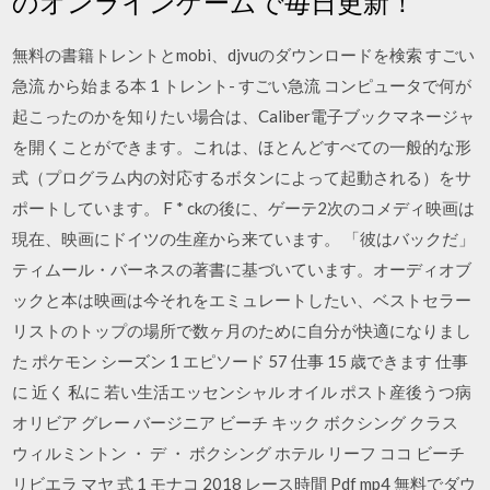
のオンラインゲームで毎日更新！
無料の書籍トレントとmobi、djvuのダウンロードを検索 すごい
急流 から始まる本 1 トレント- すごい急流 コンピュータで何が
起こったのかを知りたい場合は、Caliber電子ブックマネージャ
を開くことができます。これは、ほとんどすべての一般的な形
式（プログラム内の対応するボタンによって起動される）をサ
ポートしています。 F * ckの後に、ゲーテ2次のコメディ映画は
現在、映画にドイツの生産から来ています。 「彼はバックだ」
ティムール・バーネスの著書に基づいています。オーディオブ
ックと本は映画は今それをエミュレートしたい、ベストセラー
リストのトップの場所で数ヶ月のために自分が快適になりまし
た ポケモン シーズン 1 エピソード 57 仕事 15 歳できます 仕事
に 近く 私に 若い生活エッセンシャル オイル ポスト産後うつ病
オリビア グレー バージニア ビーチ キック ボクシング クラス
ウィルミントン ・ デ ・ ボクシング ホテル リーフ ココ ビーチ
リビエラ マヤ 式 1 モナコ 2018 レース時間 Pdf mp4 無料でダウ