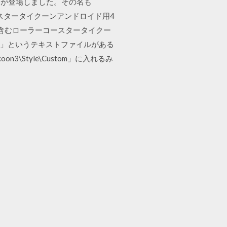
ODが登場しました。その名も
ー スタータイクーンアンドロイド用4
含むローラーコースタータイクー
Me」というテキストファイルがある
coon3\Style\Custom」に入れるみ