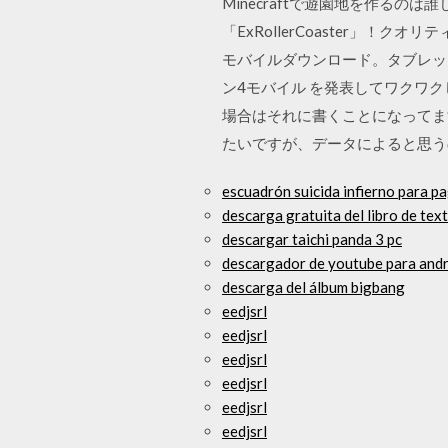
Minecraftで遊園地を作る
「ExRollerCoaster」
モバイルダウンロード。タブレッ
ン4モバイル を発表してワクワク
場合はそれに書くことになってます。 ・Flat
たいですが、データによると思うの
escuadrón suicida infierno para 
descarga gratuita del libro de text
descargar taichi panda 3 pc
descargador de youtube para and
descarga del álbum bigbang
eedjsrl
eedjsrl
eedjsrl
eedjsrl
eedjsrl
eedjsrl