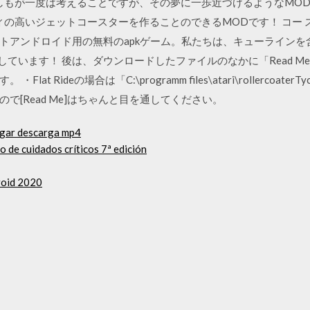
のは誰しもが一度は考えることですが、その夢に一歩近づけるようなM
！クオリティの高いジェットコースターを作ることのできるMODです！ コ
トアンドロイド用の無料のapkゲーム。私たちは、キューラインを
しています！ 後は、ダウンロードしたファイルのなかに「Read 
 Rideの場合は「C:\programm files\atari\rollercoaterTy
で[Read Me]はちゃんと目を通してください。
pagar descarga mp4
o de cuidados críticos 7ª edición
roid 2020