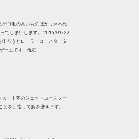
ライドはゲロ度の高いものばかりw 不死
まいします。 2015/01/22
ーを作ろうとローラーコースタータ
営ゲームです。現在
限大」！夢のジェットコースター
ることを目指して腕を磨きます。