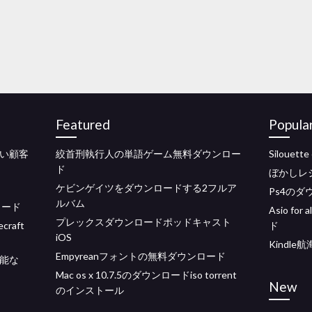
Featured
Popula
ない顧客
絞首刑執行人の単語ゲーム無料ダウンロー
Siloue
ド
ぼかしレ
ケビンゲイツをダウンロードする2フルア
Ps4の
ルバム
ロード
Asio for
プレックスダウンロードポッドキャスト
raft
ド
iOS
Kindl
Empyreanフォントの無料ダウンロード
可能な
Mac os x 10.7.5のダウンロードiso torrent
New
のインストール