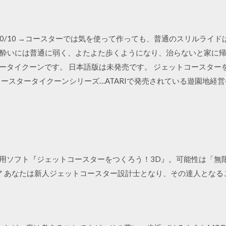
14 2015/10/10 →コースターでは気を使って作っても、普通のスリル
いには普通に弱く、よたよた歩くようになり、治らないと家に帰ってし
タータイクーンです。 日本語版は未発売です。 ジェットコースタ
コースタータイクーンシリーズ…ATARIで発売されている遊園地経
専用ソフト『ジェットコースターをつくろう！3D』。可能性は「無
リア あなたは新人ジェットコースター設計士となり、その達人とな