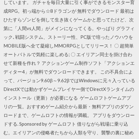
しています。 ガチャを毎日大量に引く事ができるモンスター育
成RPG。初っ端から☆8ドラゴンが 無料でダウンロード 最初は
ひたすらゾンビを倒して生き抜くゲームかと思ってたけど、次
第に「人間vs人間」がメインになってくる。やっぱり グラフィ
ック､戦闘システム、ストーリー性、PC版で培ったノウハウを
MOBILE版へ全て凝縮しMMORPGとしてリリース！ 〇 超簡単
オートバトルで気軽に楽しめる; 〇 エイリアン同士を掛け合わ
せて新種を作れ？ アクションゲーム制作ソフト「アクションエ
ディター4」が無料でダウンロードできます。 この不具合によ
って、バージョン9.60β～9.62βではWindowsに元々入っている
DirectXでは動かずゲームプレイヤー側でDirectXランタイムの
インストール（更新）が必要になる ゲームロフトゲームアプ
リの一覧。おすすめゲーム紹介から最新・無料アプリのダウン
ロードまで、ゲームロフトの情報が満載。 アプリをダウンロー
ドする. Sponsored by ゲームロフト 借りながら戦場に乗り込
む。エイリアンの侵略者たちから人類を守り、襲撃の裏に秘め