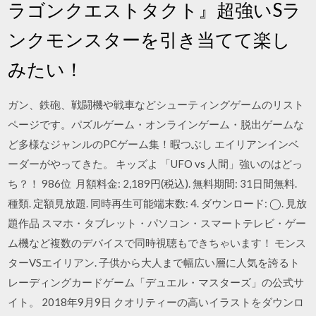
ラゴンクエストタクト』超強いSラ
ンクモンスターを引き当てて楽し
みたい！
ガン、鉄砲、戦闘機や戦車などシューティングゲームのリスト
ページです。パズルゲーム・オンラインゲーム・脱出ゲームな
ど多様なジャンルのPCゲーム集！暇つぶし エイリアンインベ
ーダーがやってきた。 キッズよ 「UFO vs 人間」強いのはどっ
ち？！ 986位 月額料金: 2,189円(税込). 無料期間: 31日間無料.
種類. 定額見放題. 同時再生可能端末数: 4. ダウンロード: ◯. 見放
題作品 スマホ・タブレット・パソコン・スマートテレビ・ゲー
ム機など複数のデバイスで同時視聴もできちゃいます！ モンス
ターVSエイリアン. 子供から大人まで幅広い層に人気を誇るト
レーディングカードゲーム「デュエル・マスターズ」の公式サ
イト。 2018年9月9日 クオリティーの高いイラストをダウンロ