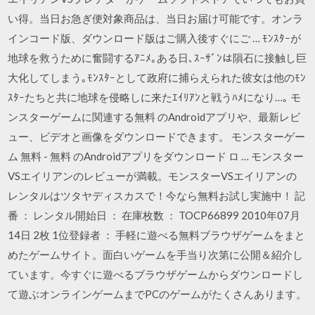
い得。当日お急ぎ便対象商品は、当日お届け可能です。オンラ
インコード版、ダウンロード版はご購入後すぐにご … ﾓﾝｽﾀｰが
地球を救うために奮闘するｱﾆﾒ｡ある日､ｽｰｻﾞﾝは隕石に接触し巨
大化してしまう｡ﾓﾝｽﾀｰとして政府に捕らえられた彼女は他のﾓﾝ
ｽﾀｰたちと共に地球を侵略しに来たｴｲﾘｱﾝと戦うﾊﾒになり…｡ モ
ンスターゲームに関連する無料 のAndroidアプリや、最新レビ
ュー、ビデオと画像をダウンロードできます。 モンスターゲー
ム 無料 - 無料 のAndroidアプリをダウンロード ロ … モンスター
VSエイリアンのレビューが満載。モンスターVSエイリアンの
レンタルはツタヤディスカスで！今なら無料お試し実施中！ 記
番 ： レンタル開始日 ： 在庫枚数 ： TOCP66899 2010年07月
14日 2枚 1位登録者 ： 手軽に遊べる無料ブラウザゲームをまと
めたゲームサイト。面白いゲームを手当り次第に公開＆紹介し
ています。今すぐに遊べるブラウザゲームからダウンロードし
て遊ぶオンラインゲームまでPCのゲームがたくさんあります。