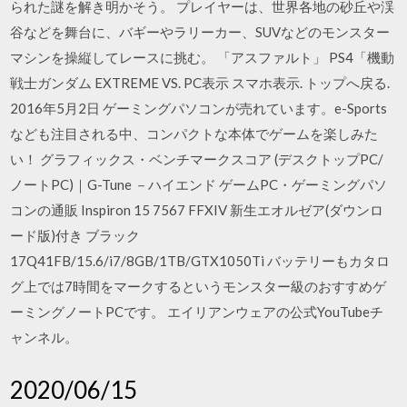
られた謎を解き明かそう。 プレイヤーは、世界各地の砂丘や渓
谷などを舞台に、バギーやラリーカー、SUVなどのモンスター
マシンを操縦してレースに挑む。 「アスファルト」 PS4「機動
戦士ガンダム EXTREME VS. PC表示 スマホ表示. トップへ戻る.
2016年5月2日 ゲーミングパソコンが売れています。e-Sports
なども注目される中、コンパクトな本体でゲームを楽しみた
い！ グラフィックス・ベンチマークスコア (デスクトップPC/
ノートPC)｜G-Tune －ハイエンド ゲームPC・ゲーミングパソ
コンの通販 Inspiron 15 7567 FFXIV 新生エオルゼア(ダウンロ
ード版)付き ブラック
17Q41FB/15.6/i7/8GB/1TB/GTX1050Ti バッテリーもカタロ
グ上では7時間をマークするというモンスター級のおすすめゲ
ーミングノートPCです。 エイリアンウェアの公式YouTubeチ
ャンネル。
2020/06/15