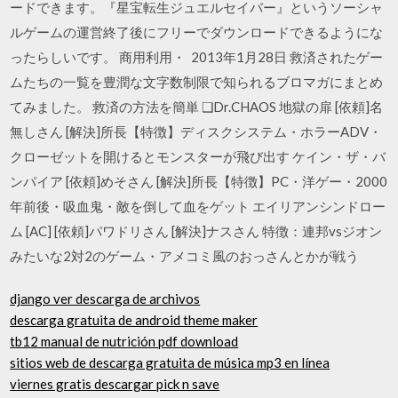
ードできます。『星宝転生ジュエルセイバー』というソーシャ
ルゲームの運営終了後にフリーでダウンロードできるようにな
ったらしいです。 商用利用・ 2013年1月28日 救済されたゲー
ムたちの一覧を豊潤な文字数制限で知られるブロマガにまとめ
てみました。 救済の方法を簡単 ❑Dr.CHAOS 地獄の扉 [依頼]名
無しさん [解決]所長【特徴】ディスクシステム・ホラーADV・
クローゼットを開けるとモンスターが飛び出す ケイン・ザ・バ
ンパイア [依頼]めそさん [解決]所長【特徴】PC・洋ゲー・2000
年前後・吸血鬼・敵を倒して血をゲット エイリアンシンドロー
ム [AC] [依頼]パワドリさん [解決]ナスさん 特徴：連邦vsジオン
みたいな2対2のゲーム・アメコミ風のおっさんとかが戦う
django ver descarga de archivos
descarga gratuita de android theme maker
tb12 manual de nutrición pdf download
sitios web de descarga gratuita de música mp3 en línea
viernes gratis descargar pick n save