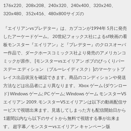
176х220、208х208、240х320、240х400、320х240、
320х480、352х416、480х800サイズの
『エイリアンvsプレデター』は、カプコンが1994年 5月に発売
したアーケードゲーム。 20世紀フォックス社によるsf映画の看
板モンスター『エイリアン』と『プレデター』のクロスオーバ
ー作品で、ダークホースコミックス社より発売のアメリカンコ
ミックが原作。 [モンスターvsエイリアン ボブのびっくりバー
スデー エディション （ブルーレイディスク）]のマーケットプ
レイス出品状況を確認できます。商品のコンディションや発送
方法などは出品者により異なります。 Xbox ゲーム (ダウンロー
ド) Windows ゲーム; PC ゲーム; Windows ゲーム モンスターVS
エイリアン 2009. モンスターVSエイリアンは以下の動画配信サ
ービスで視聴出来ます。見逃してしまった方も配信開始日から
1週間以内なら以下のサイトから無料で視聴する事が出来ま
す。 超字幕／モンスターvsエイリアン キャンペーン版