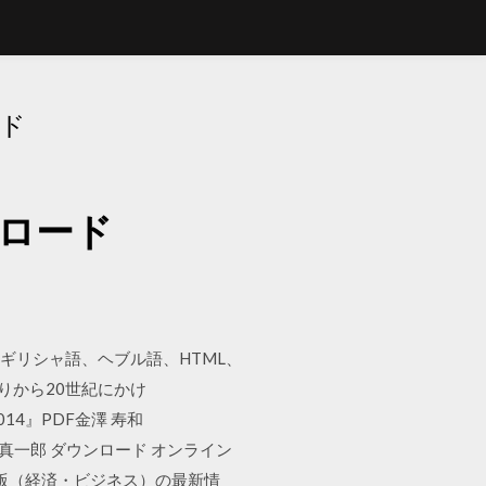
ード
ンロード
神学を英語、ギリシャ語、ヘブル語、HTML、
9世紀終わりから20世紀にかけ
m 2014』PDF金澤 寿和
ePub松尾 真一郎 ダウンロード オンライン
改訂版（経済・ビジネス）の最新情