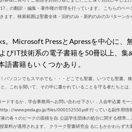
訳2017」の翻訳・編集・著作権の管理を行っています。 こちらのペ
きます。検索範囲は聖書全体・旧約のみ・新約のみの3パターンから、
EBooks。Microsoft PressとApress
よびIT技術系の電子書籍を50冊以上、
本語書籍もいくつかあり。
！パソコンでもスマホでも・・・どこでも聖書。いつでも聖書。
者と、これを聞いて、その中に書かれていることを守る者たちとは
らダウンロードするか，学会事務局へお問い合わせ下さい．入会申込書 
tp : //www.pmda.go.jp/files/000152550.pdf 行っ
溶液の各々のピークの面積を自. 公認学生団体の処分に関する標準…
授業料が適用されます。 クラーク聖書研究会 るにもかかわらず大