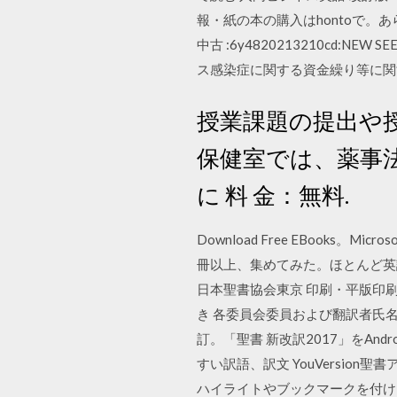
報・紙の本の購入はhontoで。あら
中古 :6y4820213210cd:N
ス感染症に関する資金繰り等に関
授業課題の提出や
保健室では、薬事
に 料 金：無料.
Download Free EBooks
冊以上、集めてみた。ほとんど英語
日本聖書協会東京 印刷・平版印
き 各委員会委員および翻訳者氏名 
訂。「聖書 新改訳2017」をAn
すい訳語、訳文 YouVersi
ハイライトやブックマークを付けた