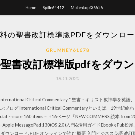
Home
Spille64412
Mollenkopf36525
料の聖書改訂標準版PDFをダウンロ
GRUMNEY61678
聖書改訂標準版pdfをダウ
18.11.2020
International Critical Commentary * 聖書・キリスト教
lで学ぶブログ International Critical Commentaryといえば、1
pecial ～more 160 items～ +16ページ『NEW COMMERS 読本 fro
Book―Apple MessagePad 130(OS 2.0)入門&活用ガイドEbook 
- ダウンロード, PDF オンラインで読む 概要 入門ビジネス英語 