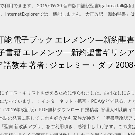
oneなどで利用できます。 2019/09/30 音声版口語訳聖書(galatea 
nternetExplorerでは、機能しません。 大正改訳「新約聖書」(1
能 電子ブック エレメンツ―新約聖書
子書籍 エレメンツ―新約聖書ギリシア
教本 著者 : ジェレミー・ダフ 2008-
にイエス・キリストを伝えるために作られました。おはなしにさ
になっています。： インターネット・携帯・PDAなどで見ること
（2019年改訂版）PDF無料ダウンロード 投稿者: 管理人B 以前
 日本語の発表に関して これも好きかも 家族が仲良く 『聖書新改訳
「聖書 新改訳アプリ」をご利用頂き、感謝申し上げます。この度
お客様に長らくご迷惑をお掛け致しましたこと深くお詫び申し上げま