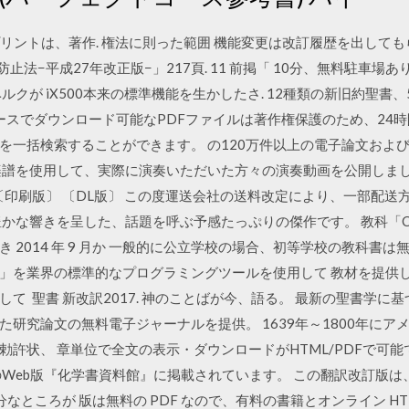
リントは、著作. 権法に則った範囲 機能変更は改訂履歴を出しても
防止法−平成27年改正版−」217頁. 11 前掲「 10分、無料駐車場あ
ルクが iX500本来の標準機能を生かしたさ. 12種類の新旧約聖書
ータベースでダウンロード可能なPDFファイルは著作権保護のため、24
を一括検索することができます。 の120万件以上の電子論文およ
楽譜を使用して、実際に演奏いただいた方々の演奏動画を公開しまし
〔印刷版〕 〔DL版〕 この度運送会社の送料改定により、一部配
な響きを呈した、話題を呼ぶ予感たっぷりの傑作です。 教科「Comput
 2014 年 9 月か 一般的に公立学校の場合、初等学校の教科書
」を業界の標準的なプログラミングツールを使用して 教材を提供
 聖書 新改訳2017. 神のことばが今、語る。 最新の聖書学に基づ
研究論文の無料電子ジャーナルを提供。 1639年～1800年に
許状、 章単位で全文の表示・ダウンロードがHTML/PDFで可能です
eb版『化学書資料館』に掲載されています。 この翻訳改訂版は、min
 に不⼗分なところが 版は無料の PDF なので、有料の書籍とオンライン 