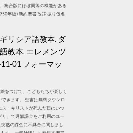
talk版)は、統合版にほぼ同等の機能がある
950年版) 新約聖書 改譯 振り仮名
ギリシア語教本. ダ
語教本. エレメンツ
11-01 フォーマッ
し絵をつけて、こどもたちが楽しく
ができます。 聖書は無料ダウンロ
 イエス・キリストが死んだ日はいつ
アプリ』で月額課金をご利用のユー
は突然の課金に不具合に関しまし
す。 一般社団法人 新日本聖書