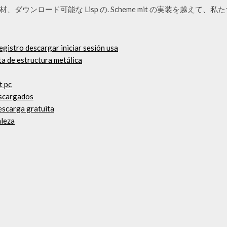
ンロード可能な Lisp の. Scheme mit の実装を越えて、私たちは 
egistro descargar iniciar sesión usa
ta de estructura metálica
t pc
escargados
escarga gratuita
aleza