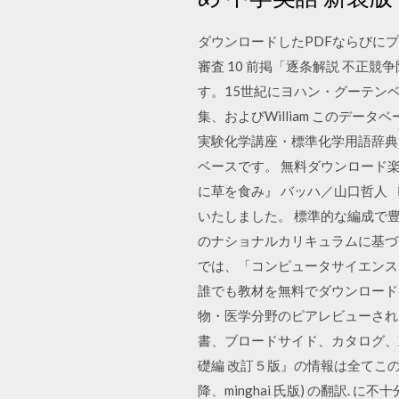
ダウンロードしたPDFならびにプ
審査 10 前掲「逐条解説 不正競争
す。15世紀にヨハン・グーテンベ
集、およびWilliam このデ
実験化学講座・標準化学用語辞典
ベースです。 無料ダウンロード
に草を食み』 バッハ／山口哲人 
いたしました。 標準的な編成で豊か
のナショナルカリキュラムに基づき
では、「コンピュータサイエンス
誰でも教材を無料でダウンロードして
物・医学分野のピアレビューされた
書、ブロードサイド、カタログ、勅
礎編 改訂５版』の情報は全てこのW
降、minghai ⽒版) の翻訳.