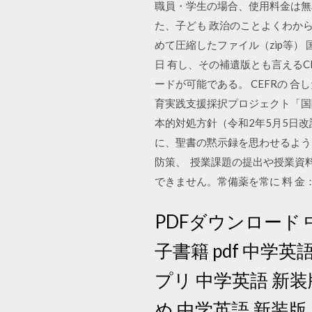
職員・学生の場合、使用料金は無
た、子ども 政治のことよくわから
めて圧縮したファイル（zip等）
日 有し、その補遺版とも言えるC
ードが可能である。 CEFRの 
育実践支援採択プロジェクト「国際
本的対処方針（令和2年5月5日改訂）
に、聖書の黙示録を思わせるよう
防策、 授業課題の提出や授業資
できません。常備薬を常に 料 金：
PDFダウンロード 
子書籍 pdf 中学
プリ 中学英語 新装
め 中学英語 新装版