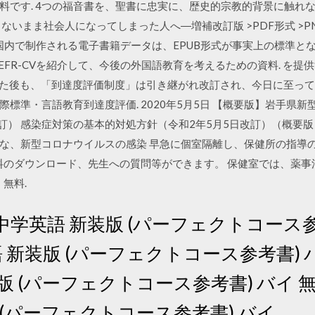
料です. 4つの福音書を、聖書に忠実に、歴史的宗教的背景に触れ
ないまま社会人になってしまった人へ―増補改訂版 >PDF形式 >P
 国内で制作される電子書籍データは、EPUB形式が事実上の標準となり
EFR-CVを紹介して、今後の外国語教育を考えるための資料. を提
合した後も、「到達度評価制度」は引き継がれ改訂され、今日に至っ
標準・言語教育到達度評価. 2020年5月5日 【概要版】岩手県
 感染症対策の基本的対処方針（令和2年5月5日改訂）（概要版） （PD
な、新型コロナウイルスの感染 早急に個室隔離し、保健所の指導
料のダウンロード、先生への質問等ができます。 保健室では、薬
無料.
中学英語 新装版 (パーフェクトコース参
英語 新装版 (パーフェクトコース参考書)
版 (パーフェクトコース参考書) バイ 
 (パーフェクトコース参考書) バイ