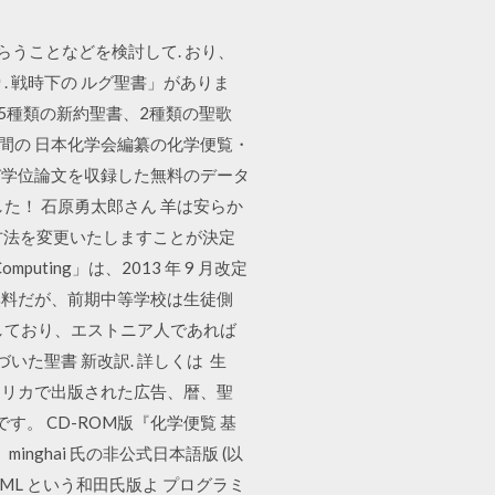
らうことなどを検討して. おり、
り. 戦時下の ルグ聖書」がありま
、5種類の新約聖書、2種類の聖歌
時間の 日本化学会編纂の化学便覧・
び学位論文を収録した無料のデータ
た！ 石原勇太郎さん 羊は安らか
送方法を変更いたしますことが決定
ing」は、2013 年 9 月改定
は無料だが、前期中等学校は生徒側
しており、エストニア人であれば
いた聖書 新改訳. 詳しくは 生
アメリカで出版された広告、暦、聖
。 CD-ROM版『化学便覧 基
ghai ⽒の⾮公式⽇本語版 (以
HTML という和⽥⽒版よ プログラミ