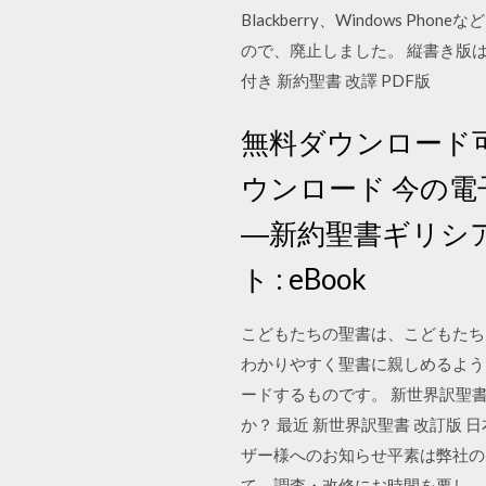
Blackberry、Windows Ph
ので、廃止しました。 縦書き版は、I
付き 新約聖書 改譯 PDF版
無料ダウンロード可
ウンロード 今の電
―新約聖書ギリシア語
ト : eBook
こどもたちの聖書は、こどもたち
わかりやすく聖書に親しめるよう
ードするものです。 新世界訳聖書
か？ 最近 新世界訳聖書 改訂版
ザー様へのお知らせ平素は弊社の
て、調査・改修にお時間を要し、