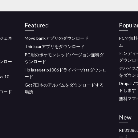
Featured
Popula
ジェネ
Movo bankアプリのダウンロード
PCで無
ム
Thinkcarアプリをダウンロード
ヒンディ
PC用のポケモンレッドバージョン無料ダ
ダウンロ
ダウンロー
ウンロード
デバイス
Hp laserjet p1006ドライバーvistaダウンロ
をダウン
 10
ード
Drupa
Got7日本のアルバムをダウンロードする
ドします
ンロード
場所
無料ママ
New
Rtl818
ード