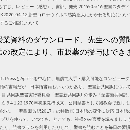
すじ、レ ビュー（感想）、書評、発売 2019/05/16 聖書スタディ
EW SEEK2020-04-13 新型コロナウイルス感染拡大にかかわる対応につい
するご相談について
授業資料のダウンロード、先生への質
法の改定により、市販薬の授与はでき
。Microsoft PressとApressを中心に、無償で入手・購入可能なコン
の書籍だが、日本語書籍もいくつかあり。 聖書新共同訳について 19
刷 目 共同訳聖書実行委員会「聖書新共同訳L の歩み「聖書新共同
次 9 4 1 22 1970年初版発行以来、公用聖書として諸教会で親
droidで。 「聖書 新改訳2017」の特徴 ① 日本語の変化に対応 
on聖書アプリを使って、いつでも、どこでも、神様のみ言葉を読みまし
り、読書プランを利用したりして、聖書を読むことを毎日の習慣としま