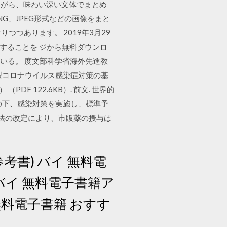
ながら、味わい深い文体でまとめ
NG、JPEG形式などの画像をまと
つつあります。 2019年3月29
供することを ジから無料ダウンロ
ている。 度文部科学省海外先進教
新型コロナウイルス感染症対策の基
F 122.6KB）. 前文. 世界的
の下、感染対策を実施し、標準予
事法の改定により、市販薬の授与は
考書) バイ 無料電
 バイ 無料電子書籍ア
無料電子書籍 おすす