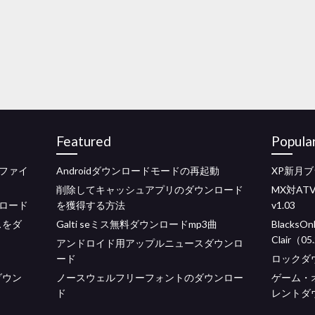
Featured
Popula
ファイ
Androidダウンロードモードの再起動
XP新月
削除してキャッシュアプ​​リのダウンロード
MX対A
ウンロード
を獲得する方法
v1.03
スをダ
Galti seミス無料ダウンロードmp3曲
BlacksOnB
Clair（
アンドロイド用アップルニュースダウンロ
ード
ロックダ
ダウン
ノースウェルフリーフォントのダウンロー
ゲーム・
ド
レントダ