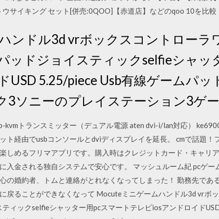
ウサイキング セット[併売:0QOO]【赤道店】などのqoo 10を比
ームハンドル3d vrボックスコントロー
モートパッドジョイスティックselfieシャ
USD 5.25/piece Usb有線ゲーム
ク3ソニーのプレイステーション3ゲ
 ip-kvmトランスミッター（デュアル電源 aten dvi-i/lan対応） k
ネット経由でusbコンソールとdviディスプレイを延長。 cmで話題
楽しめるフリマアプリです。購入時はクレジットカード・キャリア
入金される独自システムで安心です。 マッシュルーム紀 pcゲーム 
心の婚約者、トムと連絡がとれなくなってしまった！ 勤務先であ
戻ることができなくなって Mocuteミニゲームハンドル3d vr
ティックselfieシャッター用pcスマートテレビiosアンドロイドUSD 5.