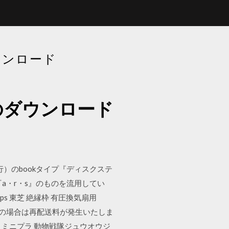
ウンロード
のダウンロード
行）のbookタイプ『ディスクステ
『a・r・s』のものを流用してい
-25vps 東芝 絶縁枠 有圧換気扇用
不在の場合は再配送料が発生いたしま
封】ミニプラ 動物戦隊ジュウオウジ