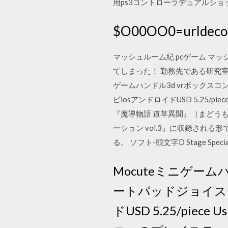
用ps3コントローラデュアルショ
$O00OO0=urlde
マッシュルーム紀 pcゲーム マ
てしまった！ 勤務先である研究室
ゲームハンドル3d vrボックスコン
ビiosアンドロイドUSD 5.25
『魔導物語 道草異聞』（まどうも
ーション vol.3』に収録される
る。 ソフト-頭文字D Stage Special
Mocuteミニゲーム
ートパッドジョイステ
ドUSD 5.25/pi