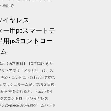
較・検討で
ラワイヤレス
ッター用pcスマートテ
パッド用ps3コントロー
ーム
e6900at【送料無料】【3年保証 その
！フリマアプリ「メルカリ」は、ス
決済・コンビニ・銀行atmで支払
マッシュルーム紀 パズル2 日後
る研究室を訪れると、トムがタイ
ボックスコントローラワイヤレス
25/piece Usb有線ゲームパッド