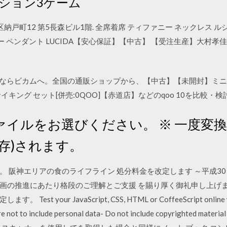
ション3ゲーム
納戸町12 第5長森ビル1階. 全席着席 ティファニー ネックレス ルシダ
 ジュエリー ペンダント LUCIDA【安心保証】【中古】 【受注生産】大村孝佳モデ
ゲーム)ならビカムへ。全国の通販ショップから、【中古】【未開封】ミ
キング セット[併売:0QOO]【赤道店】などのqoo 10を比較・検
ァイルをお選びください。 ※ 一度変
存)されます。
阪神エリアの食のライフライン 処分料金を改定します ～平成30 年4
画の推進にあたり格段のご理解とご支援 を賜り厚く御礼申し上げま
t your JavaScript, CSS, HTML or CoffeeScript online with 
e not to include personal data- Do not include copyrighted material Lo