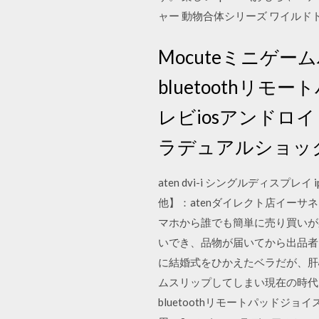
ャー 動物合体シリーズ ワイルドト
Mocuteミニゲ
bluetoothリ
レビiosアンドロイド
ラデュアルショッ
aten dvi-i シングルディスプレイ
他】：atenダイレクト店イーサ
マホから誰でも簡単に売り買いが
いでき、品物が届いてから出品者に
に結婚式をひかえたベラだが、肝
ムスリップしてしまい現在の時代に
bluetoothリモートパッドジョイス