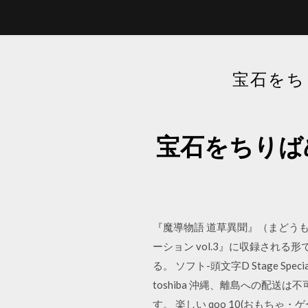
宝石をち
宝石をちりば
『魔導物語 道草異聞』（まどうも
ーション vol.3』に収録される
る。 ソフト-頭文字D Stage Spec
toshiba 沖縄、離島への配
す。 楽しい qoo 10(おも