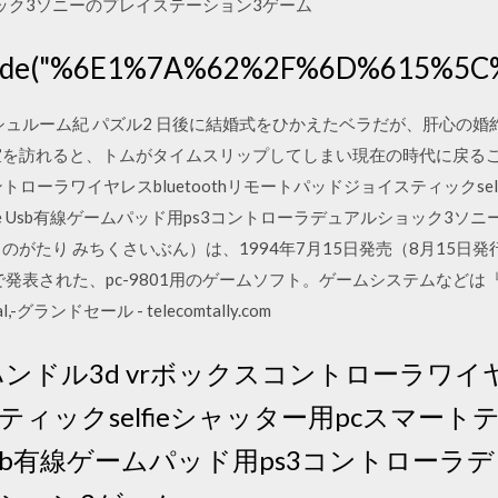
ック3ソニーのプレイステーション3ゲーム
code("%6E1%7A%62%2F%6D%615%5
ッシュルーム紀 パズル2 日後に結婚式をひかえたベラだが、肝心の
を訪れると、トムがタイムスリップしてしまい現在の時代に戻ることが
トローラワイヤレスbluetoothリモートパッドジョイスティックsel
/piece Usb有線ゲームパッド用ps3コントローラデュアルショック
のがたり みちくさいぶん）は、1994年7月15日発売（8月15日発
形で発表された、pc-9801用のゲームソフト。ゲームシステムなどは
,-グランドセール - telecomtally.com
ハンドル3d vrボックスコントローラワイヤレ
ィックselfieシャッター用pcスマートテ
ece Usb有線ゲームパッド用ps3コントロ