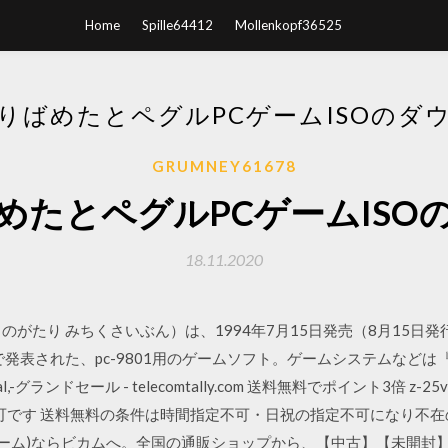
Home
Spille64412
Mollenkopf36525
りばめたとペグルPCゲームISOのダ
GRUMNEY61678
めたとペグルPCゲームISO
18.11.2020
のがたり みちくさいぶん）は、1994年7月15日発売（8月15日発
形で発表された、pc-9801用のゲームソフト。ゲームシステムなどは
ial,-グランドセール - telecomtally.com 送料無料でポイント3倍 z
送は不可です 送料無料の条件は時間指定不可・日祝の指定不可になり
ちゃ・ゲーム)ならビカムへ。全国の通販ショップから、【中古】【未開